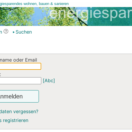
n
Suchen
name oder Email
t
[Abc]
nmelden
daten vergessen?
 registrieren