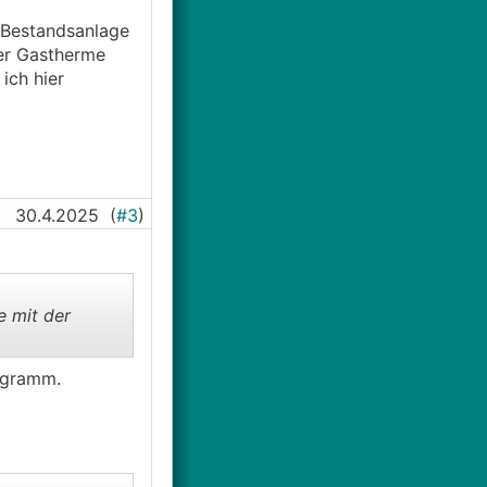
 Bestandsanlage
der Gastherme
ich hier
30.4.2025
(
#3
)
e mit der
iagramm.