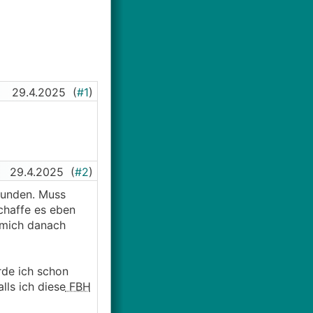
29.4.2025
(
#1
)
29.4.2025
(
#2
)
funden. Muss
chaffe es eben
 mich danach
rde ich schon
ls ich diese
FBH