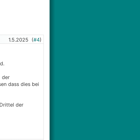
1.5.2025
(
#4
)
d.
 der
en dass dies bei
rittel der