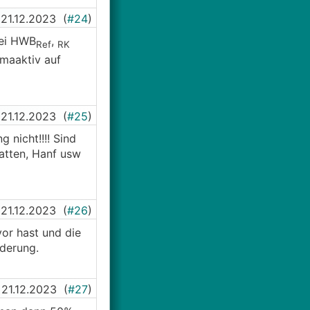
21.12.2023
(
#24
)
bei HWB
,
Ref
RK
imaaktiv auf
21.12.2023
(
#25
)
nicht!!!! Sind
atten, Hanf usw
21.12.2023
(
#26
)
vor hast und die
derung.
21.12.2023
(
#27
)