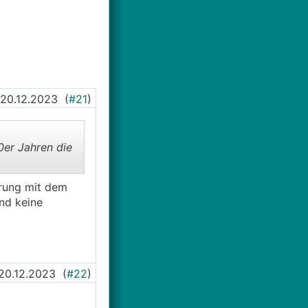
20.12.2023
(
#21
)
0er Jahren die
erung mit dem
nd keine
20.12.2023
(
#22
)