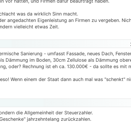
in vor hatten, und Firmen dafür beauftragt haben.
Schlacht was da wirklich Sinn macht.
l der angedachten Eigenleistung an Firmen zu vergeben. Nich
ndern vielleicht etwas Zeit.
ermische Sanierung - umfasst Fassade, neues Dach, Fenster
n als Dämmung im Boden, 30cm Zellulose als Dämmung obe
g, oder? Rechnung ist eh ca. 130.000€ - da sollte es mit
ieso! Wenn einem der Staat dann auch mal was "schenkt" 
Sondern die Allgemeinheit der Steuerzahler.
"Geschenke" jahrzehntelang zurückzahlen.