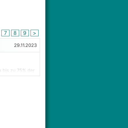
7
8
9
>
29.11.2023
a bis zu 75% der