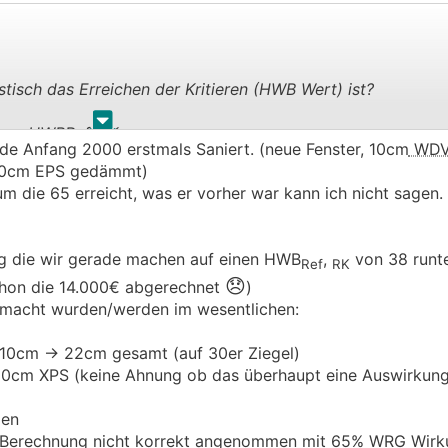
tisch das Erreichen der Kritieren (HWB Wert) ist?
.
.
pez. HWBRef, RK
de Anfang 2000 erstmals Saniert. (neue Fenster, 10cm
WDV
nem A/V-Verhältnis2) ≥ 0,8 bzw.
20cm EPS gedämmt)
V-Verhältnis ≤ 0,2)
die 65 erreicht, was er vorher war kann ich nicht sagen.
HWBRef, RK1) auf max. 44 kWh/m2a bei einem A/V-Verhältni
erhältnis ≤ 0,2)
g die wir gerade machen auf einen HWB
,
von 38 runt
i einem Haus (rechteckiger Grundriss mit Keller) aus den 6
Ref
RK
😞
usätzlich
WDVS
und Sanierung/Dämmung des Daches. Hei
 schon die 14.000€ abgerechnet
)
.
emacht wurden/werden im wesentlichen:
 einem Energieberater vereinbaren. Wollte aber gerne vor
10cm -> 22cm gesamt (auf 30er Ziegel)
andard" ohne größere Änderungen machbar?
10cm XPS (keine Ahnung ob das überhaupt eine Auswirkung 
den
B Berechnung nicht korrekt angenommen mit 65% WRG Wirk