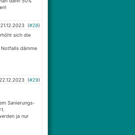
 man dann 50%
en!
21.12.2023
(
#28
)
höht sich die
! Notfalls dämme
22.12.2023
(
#29
)
nem Sanierungs-
rt.
werden ja nur