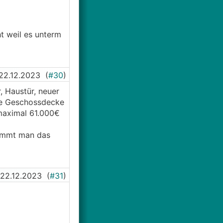
t weil es unterm
22.12.2023
(
#30
)
, Haustür, neuer
re Geschossdecke
 maximal 61.000€
nimmt man das
22.12.2023
(
#31
)