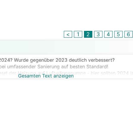
<
1
2
3
4
5
6
 2024? Wurde gegenüber 2023 deutlich verbessert?
 bei umfassender Sanierung auf besten Standard!
hsel der Heizung auf Luftwärmepumpe - hier sollten 2024 j
Gesamten Text anzeigen