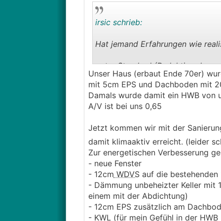
irsic schrieb:
Hat jemand Erfahrungen wie realis
guter Standard (Reduktion des s
Unser Haus (erbaut Ende 70er) wur
1) auf max. 56,44 kWh/m2a bei ei
mit 5cm EPS und Dachboden mit 
max. 26,86 kWh/m2a bei einem A/
Damals wurde damit ein HWB von um 
klimaaktiv (Reduktion des spez. 
A/V ist bei uns 0,65
max. 28 kWh/m2a bei einem A/V-V
Jetzt kommen wir mit der Sanierun
In meinem Fall würde ich gerne be
Fenster und Türen austauschen. Z
damit klimaaktiv erreicht. (leider
bereits auf Fernwärme umgestellt
Zur energetischen Verbesserung g
- neue Fenster
Werde demnächst einen Termin bei
- 12cm
WDVS
auf die bestehenden 
Meinungen wissen. Ist "guter St
- Dämmung unbeheizter Keller mit 
einem mit der Abdichtung)
- 12cm EPS zusätzlich am Dachbo
- KWL (für mein Gefühl in der HW