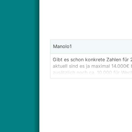
Manolo1
Gibt es schon konkrete Zahlen für
aktuell sind es ja maximal 14.000€
zusätzlich noch ca. 10.000 für Wec
Kosten bezahlt werden.........