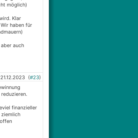
ht möglich)
ird. Klar
 Wir haben für
undmauern)
n aber auch
21.12.2023
(
#23
)
ewinnung
 reduzieren.
iel finanzieller
 ziemlich
offen