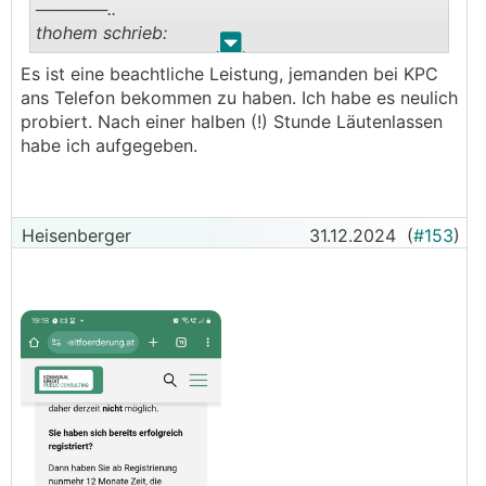
──────..
thohem schrieb:
.
.
Es ist eine beachtliche Leistung, jemanden bei KPC
"sodass ich heute mit KPC telefoniert habe."
ans Telefon bekommen zu haben. Ich habe es neulich
probiert. Nach einer halben (!) Stunde Läutenlassen
habe ich aufgegeben.
Heisenberger
31.12.2024
(
#153
)