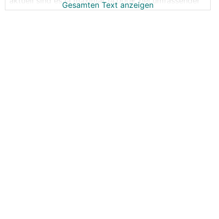
aktuell sind es ja maximal 14.000€ bei umfassender
Gesamten Text anzeigen
Sanierung auf besten Standard!
zusätzlich noch ca. 10.000 für Wechsel der Heizung
auf Luftwärmepumpe - hier sollten 2024 ja bis zu
75% der Kosten bezahlt werden.........