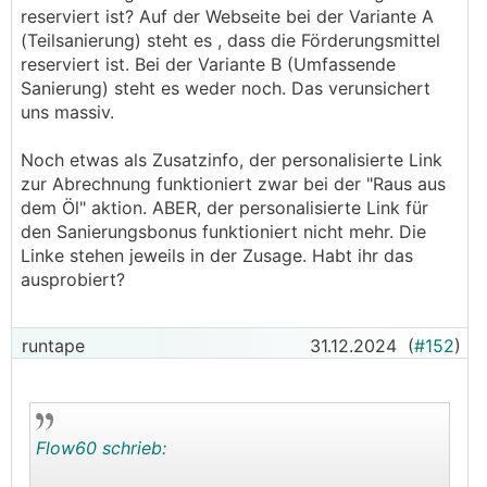
reserviert ist? Auf der Webseite bei der Variante A
Die Förderung ist ja inzwischen ausgelaufen aber
(Teilsanierung) steht es , dass die Förderungsmittel
auch auf der Homepage steht das zwar keine
reserviert ist. Bei der Variante B (Umfassende
neue Anträge gestellt werden können aber die
Sanierung) steht es weder noch. Das verunsichert
Zusagen aufrecht bleiben. Ich bin daher
uns massiv.
zuversichtlich das auch die neue Regierung dies
nicht rückwirkend streichen kann..
Noch etwas als Zusatzinfo, der personalisierte Link
Durch den Antragsstopp wird wohl auch die
zur Abrechnung funktioniert zwar bei der "Raus aus
Bearbeitungszeit und der Auszahlungszeitraum
dem Öl" aktion. ABER, der personalisierte Link für
selbst kürzer werden.
den Sanierungsbonus funktioniert nicht mehr. Die
Linke stehen jeweils in der Zusage. Habt ihr das
ausprobiert?
runtape
31.12.2024
(
#152
)
Flow60 schrieb: