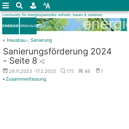
«
Hausbau-, Sanierung
Sanierungsförderung 2024
- Seite 8
29.11.2023
-17.2.2025
175
48
1
Zusammenfassung