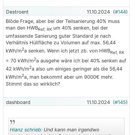
Destroent
11.10.2024
(
#144
)
Blöde Frage, aber bei der Teilsanierung 40% muss
man den HWB
um 40% senken, bei der
Ref, RK
umfassende Sanierung guter Standard je nach
Verhältnis Hüllfläche zu Volumen auf max. 56,44
2
kWh/m
a senken. Wenn ich jetzt zb. von HWB
Ref, RK
2
= 70 kWh/m
a ausgehe wäre ich bei 40% senken auf
2
42 kWh/m
a also um einiges geringer als die 56,44
2
kWh/m
a, man bekommt aber um 9000€ mehr.
Stimmt das so wirklich?
dashboard
11.10.2024
(
#145
)
Hianz schrieb:
Und kann man irgendwo