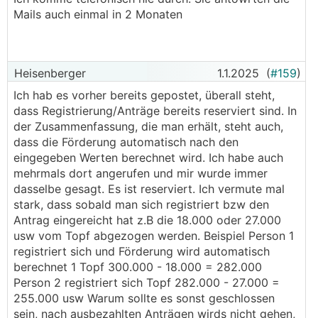
──────..
Mails auch einmal in 2 Monaten
thohem schrieb:
"sodass ich heute mit KPC telefoniert habe."
Heisenberger
1.1.2025
(
#159
)
───────────────
Ich hab es vorher bereits gepostet, überall steht,
dass Registrierung/Anträge bereits reserviert sind. In
Es ist eine beachtliche Leistung, jemanden bei
der Zusammenfassung, die man erhält, steht auch,
KPC ans Telefon bekommen zu haben. Ich habe
dass die Förderung automatisch nach den
es neulich probiert. Nach einer halben (!) Stunde
eingegeben Werten berechnet wird. Ich habe auch
Läutenlassen habe ich aufgegeben.
mehrmals dort angerufen und mir wurde immer
dasselbe gesagt. Es ist reserviert. Ich vermute mal
stark, dass sobald man sich registriert bzw den
Antrag eingereicht hat z.B die 18.000 oder 27.000
usw vom Topf abgezogen werden. Beispiel Person 1
registriert sich und Förderung wird automatisch
berechnet 1 Topf 300.000 - 18.000 = 282.000
Person 2 registriert sich Topf 282.000 - 27.000 =
255.000 usw Warum sollte es sonst geschlossen
sein, nach ausbezahlten Anträgen wirds nicht gehen,