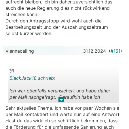
aufrecht bleiben. Ich bin daher zuversichtlich das
auch die neue Regierung dies nicht rückwirkend
streichen kann..
Durch den Antragsstopp wird wohl auch die
Bearbeitungszeit und der Auszahlungszeitraum
selbst kürzer werden.
viennacalling
31.12.2024
(
#151
)
BlackJack18 schrieb:
Ich war ebenfalls verunsichert und habe daher
per Mail nachgefragt. Daraufhin habe ich
.
.
schriftlich die gleiche Aussage bekommen wie du
Sehr aktuelles Thema. Ich habe vor paar Wochen sie
telefonisch die zugesagte Summe sollte also
per Mail kontaktiert und warte nun auf eine Antwort.
auch bei der umfassenden Sanierung reserviert
Hast du das wirklich so schriftlich bekommen, dass
sein.
die Förderung für die umfassende Sanierung auch