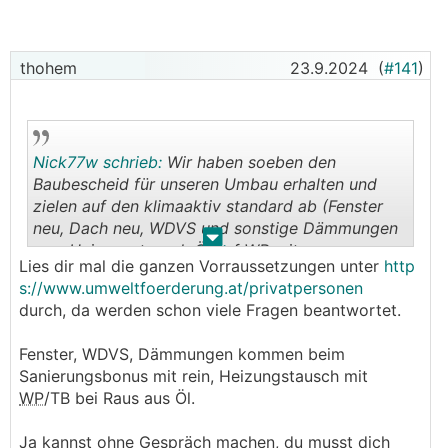
thohem
23.9.2024
(
#141
)
Nick77w schrieb:
Wir haben soeben den
Baubescheid für unseren Umbau erhalten und
zielen auf den klimaaktiv standard ab (Fenster
neu, Dach neu, WDVS und sonstige Dämmungen
.
.
neu, Heizungstausch Öl auf
WP
mit
Lies dir mal die ganzen Vorraussetzungen unter
http
Tiefenbohrung). Kann man ohne Berater und
s://www.umweltfoerderung.at/privatpersonen
Gepsräch vom Land mit lediglich einem
durch, da werden schon viele Fragen beantwortet.
Energieausweis (unserer alt und neu ist 1/2 Jahr
alt) mit sämtlichen Förderungen in Graz einfach
Fenster, WDVS, Dämmungen kommen beim
alles beantragen?
Sanierungsbonus mit rein, Heizungstausch mit
WP
/TB bei Raus aus Öl.
Ja kannst ohne Gespräch machen, du musst dich