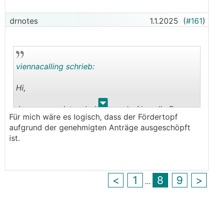
drnotes
1.1.2025
(
#161
)
viennacalling schrieb:
Hi,
.
.
Ja genau so ist es bei uns auch. Aber die Frage
Für mich wäre es logisch, dass der Fördertopf
war ob durch die Einstellung der Förderung die
aufgrund der genehmigten Anträge ausgeschöpft
bereits genehmigten Projekte auch betroffen
ist.
sind. Hoffentlich nicht,
LG
<
1
8
9
>
...