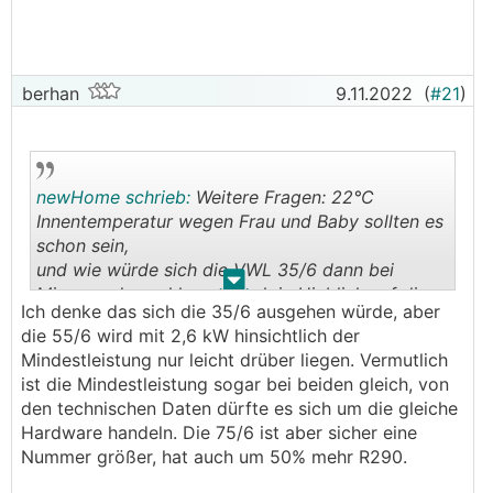
berhan
9.11.2022
(
#21
)
newHome schrieb:
Weitere Fragen: 22°C
Innentemperatur wegen Frau und Baby sollten es
schon sein,
und wie würde sich die VWL 35/6 dann bei
.
.
Minusgraden schlagen, auch in Hinblick auf die
Ich denke das sich die 35/6 ausgehen würde, aber
WW
Aufbereitung?
die 55/6 wird mit 2,6 kW hinsichtlich der
Mindestleistung nur leicht drüber liegen. Vermutlich
ist die Mindestleistung sogar bei beiden gleich, von
den technischen Daten dürfte es sich um die gleiche
Hardware handeln. Die 75/6 ist aber sicher eine
Nummer größer, hat auch um 50% mehr R290.