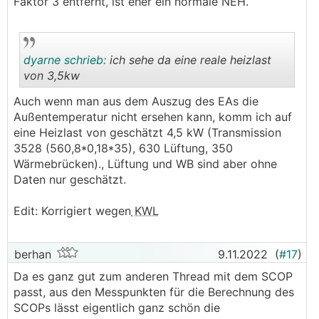
.
.
Faktor 3 entfernt, ist eher ein normale NEH.
dyarne schrieb:
ich sehe da eine reale heizlast
von 3,5kw
Auch wenn man aus dem Auszug des EAs die
.
.
Außentemperatur nicht ersehen kann, komm ich auf
eine Heizlast von geschätzt 4,5 kW (Transmission
3528 (560,8*0,18*35), 630 Lüftung, 350
Wärmebrücken)., Lüftung und WB sind aber ohne
Daten nur geschätzt.
Edit: Korrigiert wegen
KWL
berhan
9.11.2022
(
#17
)
Da es ganz gut zum anderen Thread mit dem SCOP
passt, aus den Messpunkten für die Berechnung des
SCOPs lässt eigentlich ganz schön die