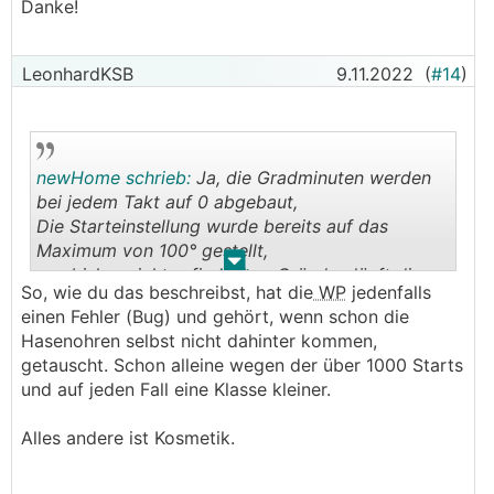
Danke!
LeonhardKSB
9.11.2022
(
#14
)
newHome schrieb:
Ja, die Gradminuten werden
bei jedem Takt auf 0 abgebaut,
Die Starteinstellung wurde bereits auf das
Maximum von 100° gestellt,
.
.
aus bisher nicht erfindlichen Gründen läuft die
So, wie du das beschreibst, hat die
WP
jedenfalls
Anlage allerdings schon immer um die 55° los.
einen Fehler (Bug) und gehört, wenn schon die
Ist dann eben im nu wieder auf 0 und schaltet
Hasenohren selbst nicht dahinter kommen,
wieder ab.
getauscht. Schon alleine wegen der über 1000 Starts
Hierzu wurde schon ein möglicher Platinentausch
und auf jeden Fall eine Klasse kleiner.
der Steuerung in den Raum gestellt.
Alles andere ist Kosmetik.