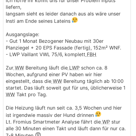
ich hoffe ihr könnt uns für unser Problem Inputs
liefern,
langsam sieht es leider danach aus als wäre unser
Insti am Ende seines Lateins
Ausgangslage:
- Gut 1 Monat Bezogener Neubau mit 30er
Planziegel + 20 EPS Fassade (fertig), 152m² WNF.
- LWP Vaillant VWL 75/6, komplett
FBH
Zur
WW
Bereitung läuft die
LWP
schon ca. 8
Wochen, aufgrund einer PV haben wir hier
eingestellt, dass die
WW
Bereitung täglich ab 10:00
startet. Das läuft soweit gut für uns, üblicherweise 1
WW
Takt pro Tag.
Die Heizung läuft nun seit ca. 3,5 Wochen und hier
ist irgendwie massiv der Hund drinnen
Lt. Fromius Smartmeter Analyse fährt die
WP
stur
alle 30 Minuten einen Takt und läuft dann für nur ca.
😡
7-8 Minuten