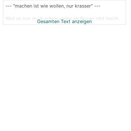
--- "machen ist wie wollen, nur krasser" ---
Weil es nun doch schon einige im Forum gibt (mich
Gesamten Text anzeigen
eingeschlossen), die entweder dabei sind eine
Victron Anlage zu bauen oder zumindest mal sehr
intensiv darüber nachdenken.
Der Bereich für allgemeine Fragen,
Systemvorstellungen, Erfahrungsaustausch,
Hilfestellung bei Problemen.
Dies ersetzt keine fachkundige Person (zb
Elektriker) und ist auch keine Platform für konkrete
Systemplanungen.