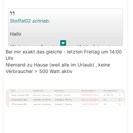
Stoffal02 schrieb:
Hallo
.
.
ICh hatte am Samstag gegen 18 Uhr folgende
Bei mir exakt das gleiche - letzten Freitag um 14:00
Fehlermeldungen auf meinem Victron System:
Uhr
"Overload L1 on VE.Bus" und im Anschluss dann
Niemand zu Hause (weil alle im Urlaub) , keine
"Grid lost" Beides war nur so eine Minute
Verbraucher > 500 Watt aktiv
vorhanden. Weiß jemand von wo das kommen
kann? Zu diesem Zeitpunkt war keiner zuhause.
Wenn man der Grafik traut, dann wurde da auf L1
über 20A gezohen kurzzeitig.