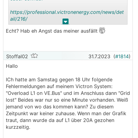
https://professional.victronenergy.com/news/det
ail/216/
.
.
🤯
Echt? Hab eh Angst das meiner ausfällt
10 jahre garantie auf alle betroffenen rs450/100 ,
die möglicher weise wegen fehler 200 ausfallen.
Stoffal02
31.7.2023
(
#1814
)
Hallo
ICh hatte am Samstag gegen 18 Uhr folgende
Fehlermeldungen auf meinem Victron System:
"Overload L1 on VE.Bus" und im Anschluss dann "Grid
lost" Beides war nur so eine Minute vorhanden. Weiß
jemand von wo das kommen kann? Zu diesem
Zeitpunkt war keiner zuhause. Wenn man der Grafik
traut, dann wurde da auf L1 über 20A gezohen
kurzzeitig.