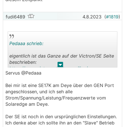
fudi6489
4.8.2023
(
#1819
)
Pedaaa schrieb:
eigentlich ist das Ganze auf der Victron/SE Seite
beschrieben:
.
.
https://www.victronenergy.com/live/venus-os:gx_
Servus @Pedaaa
solaredge
Bei mir ist eine SE17K am Deye über den GEN Port
Aber zugegebenermaßen wirklich mies und
angeschlossen, und ich seh alle
verwirrend.
Strom/Spannung/Leistung/Frequenzwerte vom
Ich mach daher hier einen verbesserten
ESH
Solaredge am Deye.
😉
Leitfaden für SE-Integration
(vielleicht mach ich auch noch einen eigenen
Der SE ist noch in den ursprünglichen Einstellungen.
Thread über unsere neue Victron/SE Anlage...
Ich denke aber ich sollte ihn an den "Slave" Betrieb
Aber dafür muss die erstmal komplett fertig