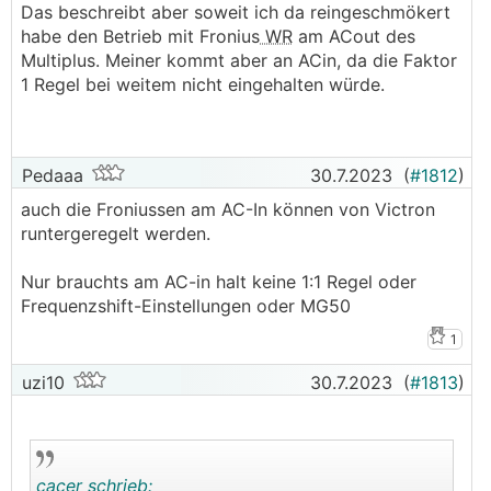
Das beschreibt aber soweit ich da reingeschmökert
geregelt:
habe den Betrieb mit Fronius
WR
am ACout des
Multiplus. Meiner kommt aber an ACin, da die Faktor
https://www.victronenergy.com/live/ac_coupling:
1 Regel bei weitem nicht eingehalten würde.
fronius
Pedaaa
30.7.2023
(
#1812
)
auch die Froniussen am AC-In können von Victron
runtergeregelt werden.
Nur brauchts am AC-in halt keine 1:1 Regel oder
Frequenzshift-Einstellungen oder MG50
1
uzi10
30.7.2023
(
#1813
)
cacer schrieb: