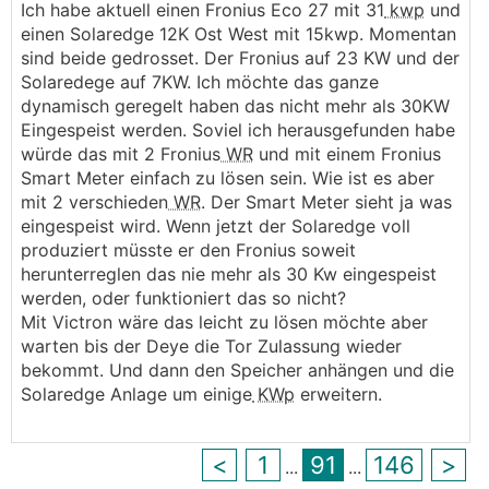
Ich habe aktuell einen Fronius Eco 27 mit 31
kwp
und
Nachdem diese Einstellung einmal gemacht
einen Solaredge 12K Ost West mit 15kwp. Momentan
wurde, kann RS485-1 auch wieder anders belegt
sind beide gedrosset. Der Fronius auf 23 KW und der
werden.
Solaredege auf 7KW. Ich möchte das ganze
z.B. mit einen SE-Smartmeter oder ähnl.
dynamisch geregelt haben das nicht mehr als 30KW
Eingespeist werden. Soviel ich herausgefunden habe
APS-Mode:
würde das mit 2 Fronius
WR
und mit einem Fronius
Was das ist, und warum man den braucht haben
Smart Meter einfach zu lösen sein. Wie ist es aber
wir in den Posts weiter oben gut beschrieben.
mit 2 verschieden
WR
. Der Smart Meter sieht ja was
u.U. kann man den auch weglassen, wenn man
eingespeist wird. Wenn jetzt der Solaredge voll
keinen super stabilen OFF-Grid Betrieb braucht.
produziert müsste er den Fronius soweit
herunterreglen das nie mehr als 30 Kw eingespeist
Die Verkabelung ist seitens Victron aber falsch
werden, oder funktioniert das so nicht?
beschrieben.
Mit Victron wäre das leicht zu lösen möchte aber
Hier wird empfohlen das K1 Relais eines Multis zu
warten bis der Deye die Tor Zulassung wieder
verwenden.
bekommt. Und dann den Speicher anhängen und die
Das ist in meinen Augen aber falsch, weil K1 ein
Solaredge Anlage um einige
KWp
erweitern.
"open Collector" ist, der ein Relais ansteuern
kann, und kein potentialfreier Kontakt.
Das blaue AUX-Relais ist hingegen wirklich ein
<
1
91
146
>
...
...
einfacher pot. freier Umschalter.