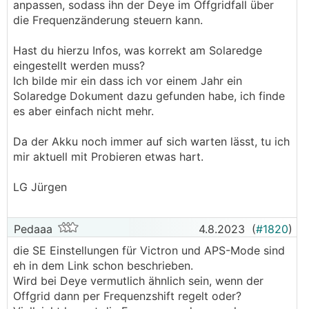
anpassen, sodass ihn der Deye im Offgridfall über
werden)
die Frequenzänderung steuern kann.
Victron / Solaredge Leitfaden für 3-Phasige
Hast du hierzu Infos, was korrekt am Solaredge
SetApp
WR
:
eingestellt werden muss?
Ich bilde mir ein dass ich vor einem Jahr ein
Grundsätzliches:
Solaredge Dokument dazu gefunden habe, ich finde
Solaredge wird von Victron erkannt und
es aber einfach nicht mehr.
unterstützt.
Alle
WR
-Werte können vom GX-Gerät ausgelesen
Da der Akku noch immer auf sich warten lässt, tu ich
und ausgewertet werden.
mir aktuell mit Probieren etwas hart.
Also werden die SE Geräte auch entsprechend
am Touch-Display, in RemoteConsole sowie VRM
LG Jürgen
angezeigt. Mit allen Leistungs und Produktions-
Werten etc.
Pedaaa
4.8.2023
(
#1820
)
Wenn die SE´s am AC-Out von Victron
die SE Einstellungen für Victron und APS-Mode sind
angeschlossen werden, muss die Victron 1:1
eh in dem Link schon beschrieben.
Regel eingehalten werden.
Wird bei Deye vermutlich ähnlich sein, wenn der
Offgrid dann per Frequenzshift regelt oder?
Modbus-TCP-Einstellungen: