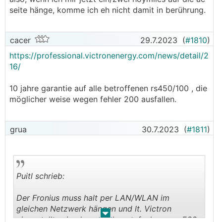
seite hänge, komme ich eh nicht damit in berührung.
cacer
29.7.2023
(
#1810
)
https://professional.victronenergy.com/news/detail/2
16/
10 jahre garantie auf alle betroffenen rs450/100 , die
möglicher weise wegen fehler 200 ausfallen.
grua
30.7.2023
(
#1811
)
Puitl schrieb:
Der Fronius muss halt per LAN/WLAN im
gleichen Netzwerk hängen und lt. Victron
.
.
eingestellt sein, dann wird er stufenlos vom ESS