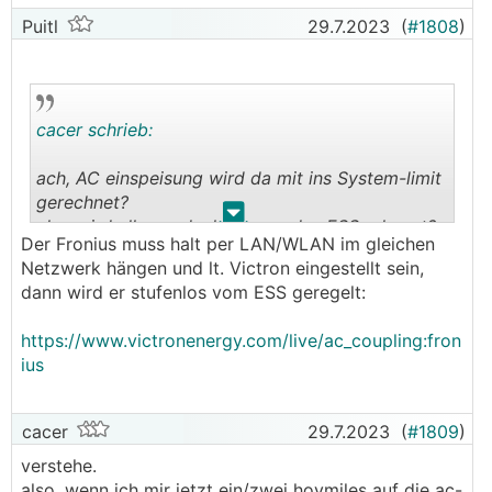
Puitl
29.7.2023
(
#1808
)
cacer schrieb:
ach, AC einspeisung wird da mit ins System-limit
gerechnet?
.
.
also wird alles gedeckelt, was das ESS erkennt?
Der Fronius muss halt per LAN/WLAN im gleichen
Netzwerk hängen und lt. Victron eingestellt sein,
ich hab ja nur DC im ESS und nutze die
dann wird er stufenlos vom ESS geregelt:
begrenzung, um den MP2 bei sehr gutem wetter
nicht am maximum zu fahren.
https://www.victronenergy.com/live/ac_coupling:fron
ius
cacer
29.7.2023
(
#1809
)
verstehe.
also, wenn ich mir jetzt ein/zwei hoymiles auf die ac-