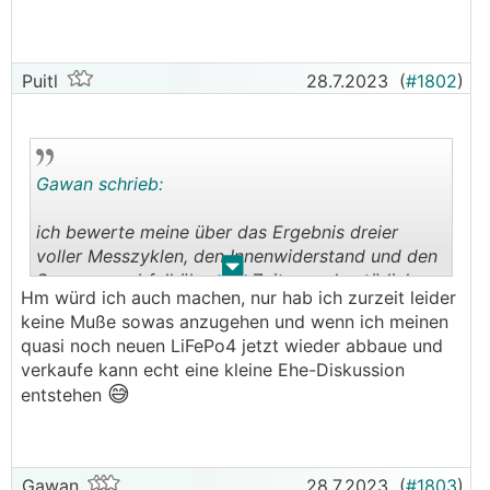
Puitl
28.7.2023
(
#1802
)
Gawan schrieb:
ich bewerte meine über das Ergebnis dreier
voller Messzyklen, den Innenwiderstand und den
.
.
Spannungsabfall über die Zeit ... und natürlich
Hm würd ich auch machen, nur hab ich zurzeit leider
sichtbare mechanische Defekte
keine Muße sowas anzugehen und wenn ich meinen
quasi noch neuen LiFePo4 jetzt wieder abbaue und
verkaufe kann echt eine kleine Ehe-Diskussion
😅
entstehen
Gawan
28.7.2023
(
#1803
)