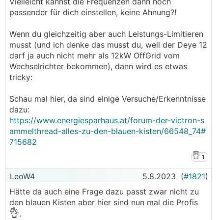
Vielleicht kannst die Frequenzen dann noch
Werden mehrere SE Wechselrichter
passender für dich einstellen, keine Ahnung?!
angeschlossen,
sollte jeder SE seinen eigenen LAN-Anschluss
Wenn du gleichzeitig aber auch Leistungs-Limitieren
bekommen.
musst (und ich denke das musst du, weil der Deye 12
Damit kann das GX-Gerät jeden einzeln über
darf ja auch nicht mehr als 12kW OffGrid vom
seine IP-Adresse erkennen und auswerten.
Wechselrichter bekommen), dann wird es etwas
tricky:
Damit SE erkannt wird, muss Modbus-TCP
aktivert werden und auf Port 502 gestellt
Schau mal hier, da sind einige Versuche/Erkenntnisse
werden:
dazu:
https://www.energiesparhaus.at/forum-der-victron-s
Weiters MUSS!! bei den Solaredge RS485-1
ammelthread-alles-zu-den-blauen-kisten/66548_74#
Einstellungen, das Protocol auf SunSpec (Non-
715682
SE-Logger) eingestellt werden.
UND die Device ID auf 126:
1
Ich weiß nicht ganz warum, aber obwohl das eine
LeoW4
5.8.2023
(
#1821
)
Einstellung unter "RS485" ist, beeinflusst es auch
Hätte da auch eine Frage dazu passt zwar nicht zu
die Modbus-TCP Ausgabe und ermöglicht erst
den blauen Kisten aber hier sind nun mal die Profis
eine Erkennung via GX-Gerät.
👌
.