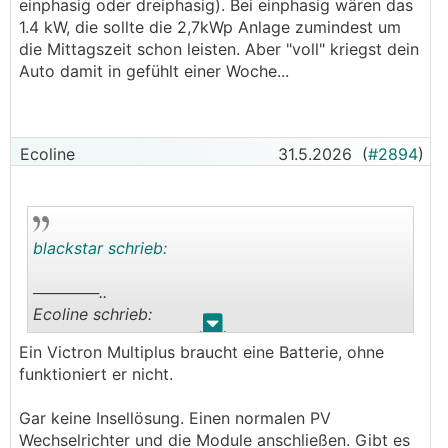
einphasig oder dreiphasig). Bei einphasig wären das
werden können (da sehe ich die größeren
1.4 kW, die sollte die 2,7kWp Anlage zumindest um
Probleme bei deiner Idee)
die Mittagszeit schon leisten. Aber "voll" kriegst dein
───────────────
Auto damit in gefühlt einer Woche...
Ich habe mich für eine andere Wallbox
entschieden: go-e Charger Gemini flex 2.0
Ecoline
31.5.2026
(
#2894
)
Damit soll das einphasige Laden keine Probleme
machen.
Mir ist bewusst, dass ich das Elektro-Auto nicht
blackstar schrieb:
an einem Tag voll bekomme, allerdings brauche
ich das auch nicht, weil ich nur noch von zu
──────..
Hause arbeite. Das Auto kann eigentlich
Ecoline schrieb:
.
.
größtenteils einfach laden...
───────────────
Ein Victron Multiplus braucht eine Batterie, ohne
──────..
funktioniert er nicht.
blackstar schrieb:
Warum betreibst du dann den Aufwand eines
Inselnetzes mit Speicher? Den Speicher wirst du
Gar keine Insellösung. Einen normalen PV
──────..
bei 2,7kWp ohnehin nicht vernünftig geladen
Wechselrichter und die Module anschließen. Gibt es
Gawan schrieb: