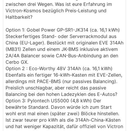
zwischen drei Wegen. Was ist eure Erfahrung im
Victron-Kosmos bezüglich Preis-Leistung und
Haltbarkeit?
Option 1: Gobel Power GP-SR1-JK314 (ca. 16,1 kWh)
Steckerfertiges Stand- oder Serverrackmodul aus
China (EU-Lager). Bestückt mit originalen EVE 314Ah
(MB31) Zellen und einem JK-BMS inklusive aktivem
2A/4A Balancer sowie CAN-Bus-Anbindung an den
Cerbo GX.
Option 2 : Eco-Worthy 48V 314Ah (ca. 16,1 kWh)
Ebenfalls ein fertiger 16-kWh-Kasten mit EVE-Zellen,
allerdings mit PACE-BMS (nur passives Balancing).
Preislich unschlagbar, aber reicht das passive
Balancing bei den hohen Ladezyklen des E-Autos?
Option 3: Pylontech US5000 (4,8 kWh) Der
bewährte Standard. Davon würde ich zum Start
wohl erst mal einen (später zwei) Blöcke hinstellen.
Ist zwar teurer pro kWh als die 314Ah-China-Kästen
und hat weniger Kapazität, dafür offiziell von Victron