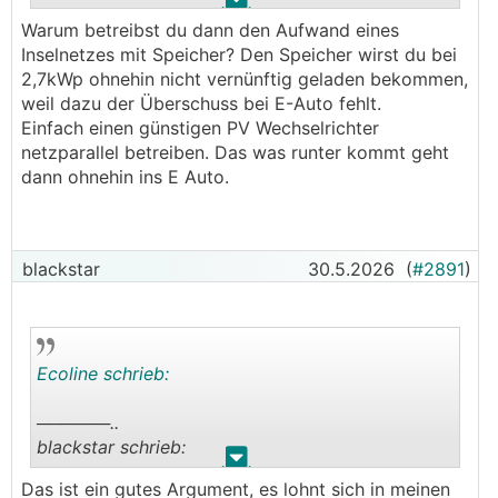
.
.
Warum betreibst du dann den Aufwand eines
wenn die Rahmenbedingungen überlegt und
Inselnetzes mit Speicher? Den Speicher wirst du bei
abgestimmt sind passt das rein technisch schon
2,7kWp ohnehin nicht vernünftig geladen bekommen,
- wenn du mit deinen 2,7kWp den Akku am Tag
weil dazu der Überschuss bei E-Auto fehlt.
voll bekommst und dann am abend die 15kWh
Einfach einen günstigen PV Wechselrichter
Auto lädst ... warum nicht
netzparallel betreiben. Das was runter kommt geht
dann ohnehin ins E Auto.
ich hab relativ ähnliche Akkus wie die Eco-
Worthy 48V 314Ah, damit klappt das völlig
problemlos, der einphasige MP bringt eh ned
mehr als 75A aus dem Akku raus oder rein
blackstar
30.5.2026
(
#2891
)
die Wallbox muss natürlich mit nur 1P betrieben
werden können (da sehe ich die größeren
Probleme bei deiner Idee)
Ecoline schrieb:
───────────────
──────..
Ich habe mich für eine andere Wallbox
blackstar schrieb:
entschieden: go-e Charger Gemini flex 2.0
.
.
Das ist ein gutes Argument, es lohnt sich in meinen
──────..