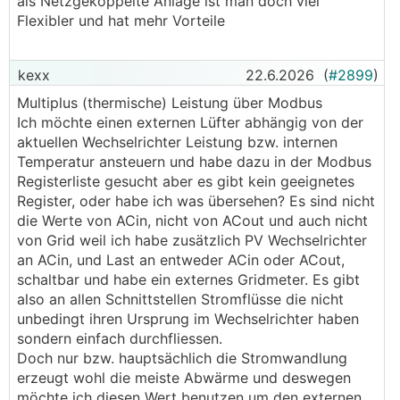
als Netzgekoppelte Anlage ist man doch viel
blackstar schrieb:
werden können (da sehe ich die größeren
bekommen, weil dazu der Überschuss bei E-Auto
Flexibler und hat mehr Vorteile
Probleme bei deiner Idee)
fehlt.
──────..
───────────────
Einfach einen günstigen PV Wechselrichter
Gawan schrieb:
netzparallel betreiben. Das was runter kommt
kexx
22.6.2026
(
#2899
)
Ich habe mich für eine andere Wallbox
geht dann ohnehin ins E Auto.
wenn die Rahmenbedingungen überlegt und
Multiplus (thermische) Leistung über Modbus
entschieden: go-e Charger Gemini flex 2.0
───────────────
abgestimmt sind passt das rein technisch schon
Ich möchte einen externen Lüfter abhängig von der
- wenn du mit deinen 2,7kWp den Akku am Tag
aktuellen Wechselrichter Leistung bzw. internen
Damit soll das einphasige Laden keine Probleme
Das ist ein gutes Argument, es lohnt sich in
voll bekommst und dann am abend die 15kWh
Temperatur ansteuern und habe dazu in der Modbus
machen.
meinen Fall gar keine Batterie.
Auto lädst ... warum nicht
Registerliste gesucht aber es gibt kein geeignetes
Register, oder habe ich was übersehen? Es sind nicht
Mir ist bewusst, dass ich das Elektro-Auto nicht
Was meinst du genau mit "Einfach einen
ich hab relativ ähnliche Akkus wie die Eco-
die Werte von ACin, nicht von ACout und auch nicht
an einem Tag voll bekomme, allerdings brauche
günstigen PV Wechselrichter netzparallel
Worthy 48V 314Ah, damit klappt das völlig
von Grid weil ich habe zusätzlich PV Wechselrichter
ich das auch nicht, weil ich nur noch von zu
betreiben"?
problemlos, der einphasige MP bringt eh ned
an ACin, und Last an entweder ACin oder ACout,
Hause arbeite. Das Auto kann eigentlich
Du meinst einen zusätzlichen Wechselrichter?
mehr als 75A aus dem Akku raus oder rein
schaltbar und habe ein externes Gridmeter. Es gibt
größtenteils einfach laden...
Weshalb?
also an allen Schnittstellen Stromflüsse die nicht
───────────────
Ich bin in diesem Thema noch völlig neu, deshalb
die Wallbox muss natürlich mit nur 1P betrieben
unbedingt ihren Ursprung im Wechselrichter haben
die Frage...
werden können (da sehe ich die größeren
sondern einfach durchfliessen.
Warum betreibst du dann den Aufwand eines
Probleme bei deiner Idee)
Doch nur bzw. hauptsächlich die Stromwandlung
Inselnetzes mit Speicher? Den Speicher wirst du
───────────────
erzeugt wohl die meiste Abwärme und deswegen
bei 2,7kWp ohnehin nicht vernünftig geladen
möchte ich diesen Wert benutzen um den externen