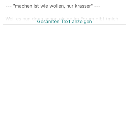
--- "machen ist wie wollen, nur krasser" ---
Weil es nun doch schon einige im Forum gibt (mich
Gesamten Text anzeigen
eingeschlossen), die entweder dabei sind eine
Victron Anlage zu bauen oder zumindest mal sehr
intensiv darüber nachdenken.
Der Bereich für allgemeine Fragen,
Systemvorstellungen, Erfahrungsaustausch,
Hilfestellung bei Problemen.
Dies ersetzt keine fachkundige Person (zb
Elektriker) und ist auch keine Platform für konkrete
Systemplanungen.