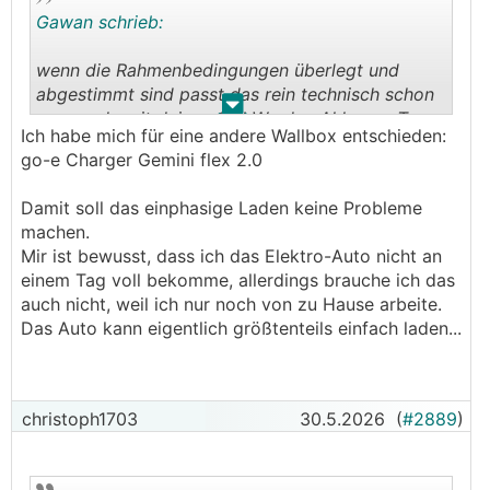
Gawan schrieb:
wenn die Rahmenbedingungen überlegt und
abgestimmt sind passt das rein technisch schon
.
.
- wenn du mit deinen 2,7kWp den Akku am Tag
Ich habe mich für eine andere Wallbox entschieden:
voll bekommst und dann am abend die 15kWh
go-e Charger Gemini flex 2.0
Auto lädst ... warum nicht
Damit soll das einphasige Laden keine Probleme
ich hab relativ ähnliche Akkus wie die Eco-
machen.
Worthy 48V 314Ah, damit klappt das völlig
Mir ist bewusst, dass ich das Elektro-Auto nicht an
problemlos, der einphasige MP bringt eh ned
einem Tag voll bekomme, allerdings brauche ich das
mehr als 75A aus dem Akku raus oder rein
auch nicht, weil ich nur noch von zu Hause arbeite.
Das Auto kann eigentlich größtenteils einfach laden...
die Wallbox muss natürlich mit nur 1P betrieben
werden können (da sehe ich die größeren
Probleme bei deiner Idee)
christoph1703
30.5.2026
(
#2889
)