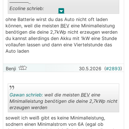
──────..
Ecoline schrieb:
Damit soll das einphasige Laden keine Probleme
.
.
machen.
ohne Batterie wirst du das Auto nicht oft laden
──────..
können, weil die meisten
BEV
eine Minimalleistung
blackstar schrieb:
Mir ist bewusst, dass ich das Elektro-Auto nicht
benötigen die deine 2,7kWp nicht erzeugen werden
an einem Tag voll bekomme, allerdings brauche
du kannst allerdings den Akku mit 1kW eine Stunde
──────..
ich das auch nicht, weil ich nur noch von zu
vollaufen lassen und dann eine Viertelstunde das
Gawan schrieb:
Hause arbeite. Das Auto kann eigentlich
Auto laden
größtenteils einfach laden...
wenn die Rahmenbedingungen überlegt und
───────────────
abgestimmt sind passt das rein technisch schon
Benji
30.5.2026
(
#2893
)
- wenn du mit deinen 2,7kWp den Akku am Tag
Warum betreibst du dann den Aufwand eines
voll bekommst und dann am abend die 15kWh
Inselnetzes mit Speicher? Den Speicher wirst du
Auto lädst ... warum nicht
bei 2,7kWp ohnehin nicht vernünftig geladen
bekommen, weil dazu der Überschuss bei E-Auto
Gawan schrieb:
weil die meisten
BEV
eine
ich hab relativ ähnliche Akkus wie die Eco-
fehlt.
Minimalleistung benötigen die deine 2,7kWp nicht
Worthy 48V 314Ah, damit klappt das völlig
Einfach einen günstigen PV Wechselrichter
erzeugen werden
problemlos, der einphasige MP bringt eh ned
netzparallel betreiben. Das was runter kommt
mehr als 75A aus dem Akku raus oder rein
geht dann ohnehin ins E Auto.
.
.
soweit ich weiß gibt es keine Minimalleistung,
sodnern einen Minimalstrom von 6A (egal ob
die Wallbox muss natürlich mit nur 1P betrieben