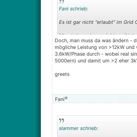
Fani schrieb:
Es ist gar nicht "erlaubt" im Gri
Musst du auch gar nicht, weil ich
Doch, man muss da was ändern - da 
notwendig ist, weil in diesem Fall
mögliche Leistung von >12kW und w
3.6kW/Phase durch - wobei real si
5000ern) und damit um >2 eher 3k
greets
Fani
slammer schrieb: