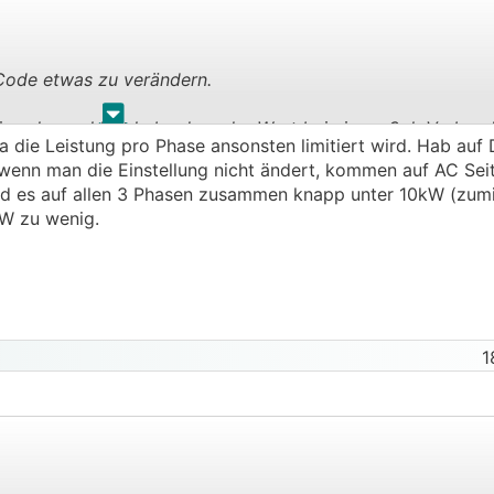
d Code etwas zu verändern.
.
.
 ja schon erklärt habe dass der Wert bei einem 3ph Verbund
die Leistung pro Phase ansonsten limitiert wird. Hab auf 
 es zu keiner Schieflast kommt.
enn man die Einstellung nicht ändert, kommen auf AC Sei
nd es auf allen 3 Phasen zusammen knapp unter 10kW (zumi
W zu wenig.
1