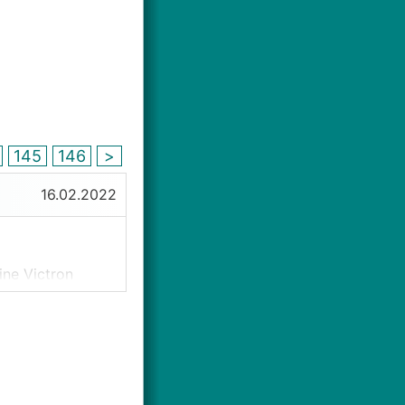
4
145
146
>
16.02.2022
ine Victron
ei Problemen.