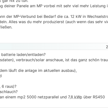
 gar nix zu tun.
g deiner Panele am MP vorbei mit sehr viel mehr Leistung 
ann der MP-Verbund bei Bedarf die ca. 12 kW in Wechselstr
ln. Alles was du mehr produzierst (auch wenn das sehr vie
ließen.
2
batterie laden/entladen?
sdaten), verbrauch/solar anschaue, ist das ganz schön traur
 dem läuft die anlage im aktuellen ausbau),
nd
 6 raus)?
 schlauch?
an einem mp2 5000 netzparallel und 7,8
kWp
über RS450