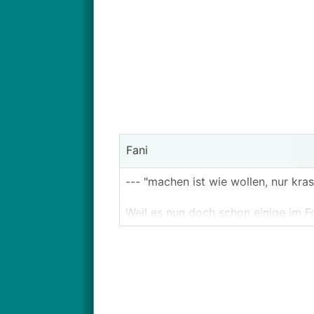
Fani
--- "machen ist wie wollen, nur kras
Weil es nun doch schon einige im F
Anlage zu bauen oder zumindest ma
Der Bereich für allgemeine Fragen,
Dies ersetzt keine fachkundige Pers
Systemplanungen.