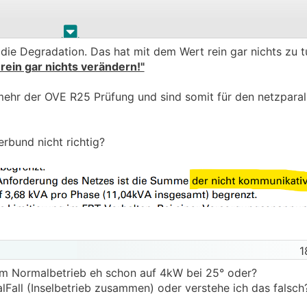
.
.
 die Degradation. Das hat mit dem Wert rein gar nichts zu 
d Code etwas zu verändern.
rein gar nichts verändern!"
 ja schon erklärt habe dass der Wert bei einem 3ph Verbund
ehr der OVE R25 Prüfung und sind somit für den netzparall
 es zu keiner Schieflast kommt.
erbund nicht richtig?
a die Leistung pro Phase ansonsten limitiert wird. Hab au
 wenn man die Einstellung nicht ändert, kommen auf AC S
sind es auf allen 3 Phasen zusammen knapp unter 10kW (zu
her 3kW zu wenig.
1
 im Normalbetrieb eh schon auf 4kW bei 25° oder?
all (Inselbetrieb zusammen) oder verstehe ich das falsch