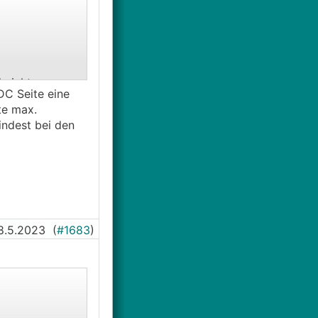
 nicht
DC Seite eine
te max.
ndest bei den
8.5.2023
(
#1683
)