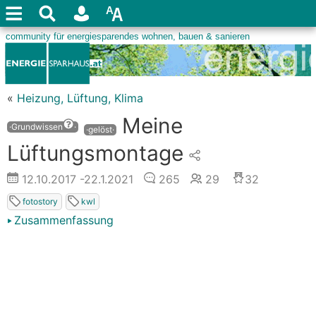
«
Heizung, Lüftung, Klima
Meine
·Grundwissen
·
·gelöst·
Lüftungsmontage
12.10.2017
-22.1.2021
265
29
32
fotostory
kwl
Zusammenfassung