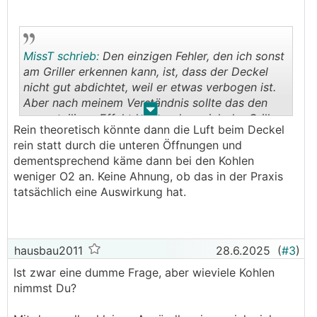
MissT schrieb:
Den einzigen Fehler, den ich sonst
am Griller erkennen kann, ist, dass der Deckel
nicht gut abdichtet, weil er etwas verbogen ist.
Aber nach meinem Verständnis sollte das den
.
.
gegenteiligen Effekt haben, dass sich der Griller
Rein theoretisch könnte dann die Luft beim Deckel
schlecht drosseln lässt und nicht, dass die Kohlen
rein statt durch die unteren Öffnungen und
zu wenig Sauerstoff bekommen.
dementsprechend käme dann bei den Kohlen
weniger O2 an. Keine Ahnung, ob das in der Praxis
tatsächlich eine Auswirkung hat.
hausbau2011
28.6.2025
(
#3
)
Ist zwar eine dumme Frage, aber wieviele Kohlen
nimmst Du?