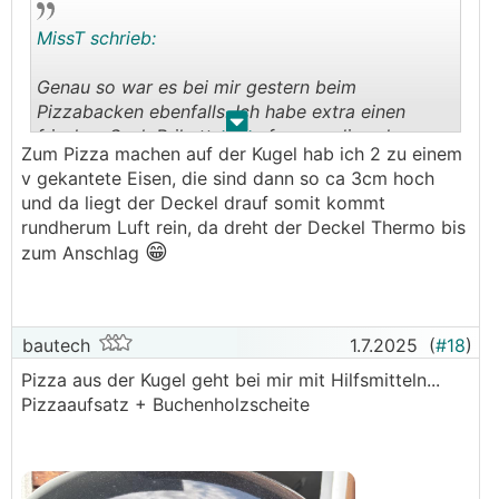
MissT schrieb:
Genau so war es bei mir gestern beim
Pizzabacken ebenfalls. Ich habe extra einen
.
.
frischen Sack Briketts angefangen, die sehr
Zum Pizza machen auf der Kugel hab ich 2 zu einem
schnell bereit waren und eine super Hitze hatten.
v gekantete Eisen, die sind dann so ca 3cm hoch
Deckel drauf für die Grillrost-Pyrolyse - Hitze
und da liegt der Deckel drauf somit kommt
fällt bereits deutlich ab. Trotz Fächern
rundherum Luft rein, da dreht der Deckel Thermo bis
zwischendurch hatte ich bei der dritten Pizza
😁
zum Anschlag
schon nicht annähernd mehr die Hitze, die ich
benötigt hätte. Nach 45min wäre direktes Grillen
unmöglich gewesen. Ich bezweifle, dass das mit
anderen Kohlen bzw. Briketts anders wäre?
bautech
1.7.2025
(
#18
)
Pizza aus der Kugel geht bei mir mit Hilfsmitteln...
Pizzaaufsatz + Buchenholzscheite