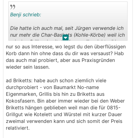
Benji schrieb:
Die hatte ich auch mal, seit Jürgen verwende ich
nur mehr die Char-Baskets (Kohle-Körbe) weil ich
.
.
mir den Griller damit viel besser "herrichten" kann
nur so aus Interesse, wo legst du den überflüssigen
(zB zum scharf anbraten beide Körbe in der
Korb dann hin ohne dass du dir was versaust? Hab
Mitte, zum fertiggaren einen raus den anderen an
das auch mal probiert, aber aus Praxisgründen
den Rand)
wieder sein lassen.
ad Briketts: habe auch schon ziemlich viele
durchprobiert - von Baumarkt No-name
Eigenmarken, Grillis bis hin zu Briketts aus
Kokosfasern. Bin aber immer wieder bei den Weber
Briketts hängen geblieben weil man die für 0815-
Grillgut wie Kotelett und Würstel mit kurzer Dauer
zweimal verwenden kann und sich somit der Preis
relativiert.