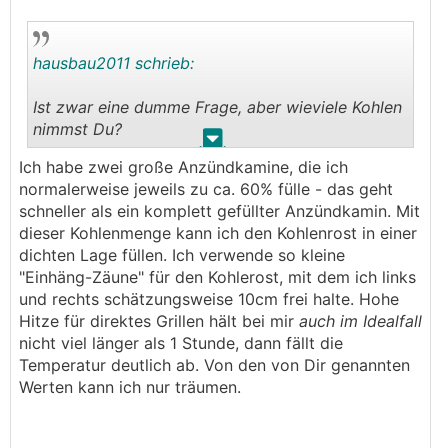
hausbau2011 schrieb:
Ist zwar eine dumme Frage, aber wieviele Kohlen
nimmst Du?
.
.
Ich habe zwei große Anzündkamine, die ich
Mit dem vollen kleinen Anzündkamin erreiche ich
normalerweise jeweils zu ca. 60% fülle - das geht
so ca. 180 -200 Grad über ca. 2 Stunden.
schneller als ein komplett gefüllter Anzündkamin. Mit
Mit dem großen Anzündkamin hatte ich letztens
dieser Kohlenmenge kann ich den Kohlenrost in einer
für Pizza so ca. 350 Grad über 3-4 Stunden.
dichten Lage füllen. Ich verwende so kleine
"Einhäng-Zäune" für den Kohlerost, mit dem ich links
und rechts schätzungsweise 10cm frei halte. Hohe
Hitze für direktes Grillen hält bei mir
auch im Idealfall
nicht viel länger als 1 Stunde, dann fällt die
Temperatur deutlich ab. Von den von Dir genannten
Werten kann ich nur träumen.