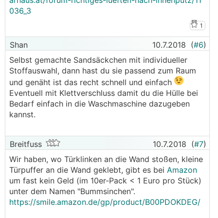
arhaus.at/forum-richtiges-lueften-nach-innenputz/11
036_3
1
Shan
10.7.2018
(
#6
)
Selbst gemachte Sandsäckchen mit individueller
Stoffauswahl, dann hast du sie passend zum Raum
und genäht ist das recht schnell und einfach
Eventuell mit Klettverschluss damit du die Hülle bei
Bedarf einfach in die Waschmaschine dazugeben
kannst.
Breitfuss
10.7.2018
(
#7
)
Wir haben, wo Türklinken an die Wand stoßen, kleine
Türpuffer an die Wand geklebt, gibt es bei
Amazon
um fast kein Geld (im 10er-Pack < 1 Euro pro Stück)
unter dem Namen "Bummsinchen".
https://smile.amazon.de/gp/product/B00PDOKDEG/