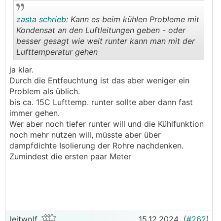
https://www.energiesparhaus.at/forum-entfeuchtung
zasta schrieb:
Kann es beim kühlen Probleme mit
-mittels-kwl-im-sommer/64298_6#751121
Kondensat an den Luftleitungen geben - oder
besser gesagt wie weit runter kann man mit der
Alles schön und gut, aber meist nur schwer
Lufttemperatur gehen
umsetzbar.
.
.
Außer vielleicht für ein paar Bastler-Freaks.
ja klar.
Durch die Entfeuchtung ist das aber weniger ein
Dann gab es auch noch eine recht simple Lösung
Problem als üblich.
ähnlich der allerersten Idee, im ersten Link,
bis ca. 15C Lufttemp. runter sollte aber dann fast
umgesetzt von @helyx:
immer gehen.
https://www.energiesparhaus.at/forum-hydraulik-fbh
Wer aber noch tiefer runter will und die Kühlfunktion
-bka-deckenheizung-kuehlung-und-entfeuchtung/47
noch mehr nutzen will, müsste aber über
897_4#563253
dampfdichte Isolierung der Rohre nachdenken.
Zumindest die ersten paar Meter
Und weiters hat auch noch @Leitwolf ein paar sehr
gute Ideen, für eine Nachrüstvariante, die evtl. sogar
auch für die Masse tauglich sein könnte.
Was gibt es fertiges am Markt?
leitwolf
15.12.2024
(
#262
)