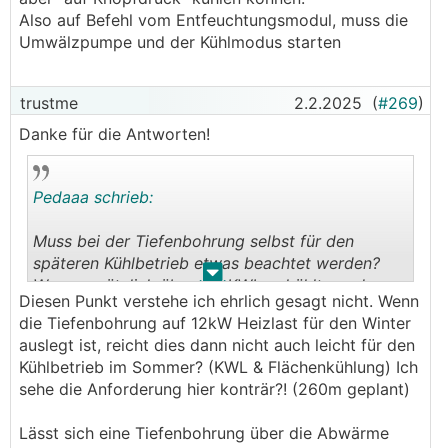
Also auf Befehl vom Entfeuchtungsmodul, muss die
Umwälzpumpe und der Kühlmodus starten
trustme
2.2.2025
(
#269
)
Danke für die Antworten!
Pedaaa schrieb:
Muss bei der Tiefenbohrung selbst für den
späteren Kühlbetrieb etwas beachtet werden?
.
.
Wenn zusätzlich über die
KWL
gekühlt werden
Diesen Punkt verstehe ich ehrlich gesagt nicht. Wenn
soll, sollte diese zusätzliche Kühlleistung gleich
die Tiefenbohrung auf 12kW Heizlast für den Winter
bei der Auslegung der Quelle, berücksichtigt
auslegt ist, reicht dies dann nicht auch leicht für den
werden.
Kühlbetrieb im Sommer? (KWL & Flächenkühlung) Ich
sehe die Anforderung hier konträr?! (260m geplant)
Lässt sich eine Tiefenbohrung über die Abwärme