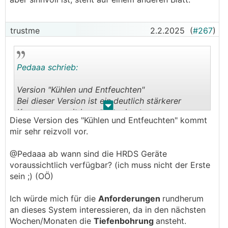
trustme
2.2.2025
(
#267
)
Pedaaa schrieb:
Version "Kühlen und Entfeuchten"
Bei dieser Version ist ein deutlich stärkerer
.
.
Kompressor mit Inverter verbaut.
Diese Version des "Kühlen und Entfeuchten" kommt
Dieser moduliert die Kompressor Frequenz
mir sehr reizvoll vor.
selbständig, und erlaubt deutlich höhere
Entfeuchtungsleistungen und auch spürbare
@Pedaaa ab wann sind die HRDS Geräte
Kühlung.
voraussichtlich verfügbar? (ich muss nicht der Erste
Es gibt kein Vorkühlregister und kein
sein ;) (OÖ)
Kondensator-Register im Luftstrom mehr.
Stattdessen ist der Kondensator abseits montiert
Ich würde mich für die
Anforderungen
rundherum
und als wassergekühlter Plattenwärmetauscher
an dieses System interessieren, da in den nächsten
ausgeführt.
Wochen/Monaten die
Tiefenbohrung
ansteht.