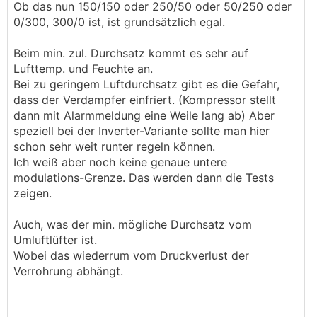
Auch sind Luftzug, Geräusch und Optik der Geräte
Ob das nun 150/150 oder 250/50 oder 50/250 oder
nicht immer so gern gesehen.
0/300, 300/0 ist, ist grundsätzlich egal.
Alternativ kann die Lüftungsanlage zur
Beim min. zul. Durchsatz kommt es sehr auf
Entfeuchtung genutzt werden.
Lufttemp. und Feuchte an.
Aber wie?
Bei zu geringem Luftdurchsatz gibt es die Gefahr,
dass der Verdampfer einfriert. (Kompressor stellt
Dazu gab es schon unzählige DIY-Lösungsideen:
dann mit Alarmmeldung eine Weile lang ab) Aber
z.B.
speziell bei der Inverter-Variante sollte man hier
https://www.energiesparhaus.at/forum-entfeuchtung
schon sehr weit runter regeln können.
-mittels-kwl-im-sommer/64298_2#612184
Ich weiß aber noch keine genaue untere
modulations-Grenze. Das werden dann die Tests
https://www.energiesparhaus.at/forum-entfeuchtung
zeigen.
-mittels-kwl-im-sommer/64298_2#612203
Auch, was der min. mögliche Durchsatz vom
https://www.energiesparhaus.at/forum-kwl-entfeucht
Umluftlüfter ist.
ungsanlage/64340_1#611929
Wobei das wiederrum vom Druckverlust der
Verrohrung abhängt.
https://www.energiesparhaus.at/forum-kwl-entfeucht
ungsanlage/64340_1#612000