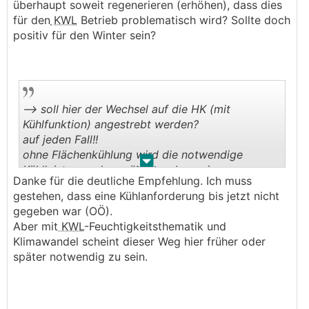
überhaupt soweit regenerieren (erhöhen), dass dies
für den
KWL
Betrieb problematisch wird? Sollte doch
positiv für den Winter sein?
--> soll hier der Wechsel auf die HK (mit
Kühlfunktion) angestrebt werden?
auf jeden Fall!!
ohne Flächenkühlung wird die notwendige
.
.
Kühlleistung schwer übertragbar sein.
Danke für die deutliche Empfehlung. Ich muss
Fußbodenkühlung ist nicht das ideale, aber
gestehen, dass eine Kühlanforderung bis jetzt nicht
trotzdem 100x besser als nichts.
gegeben war (OÖ).
Aber mit
KWL
-Feuchtigkeitsthematik und
Klimawandel scheint dieser Weg hier früher oder
später notwendig zu sein.