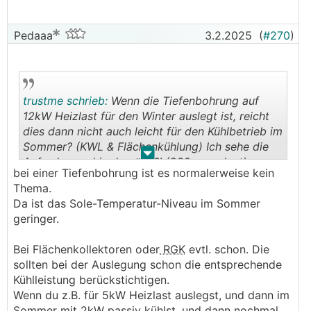
Pedaaa
3.2.2025
(
#270
)
trustme schrieb:
Wenn die Tiefenbohrung auf
12kW Heizlast für den Winter auslegt ist, reicht
dies dann nicht auch leicht für den Kühlbetrieb im
Sommer? (KWL & Flächenkühlung) Ich sehe die
.
.
Anforderung hier konträr?! (260m geplant)
bei einer Tiefenbohrung ist es normalerweise kein
Thema.
Da ist das Sole-Temperatur-Niveau im Sommer
geringer.
Bei Flächenkollektoren oder
RGK
evtl. schon. Die
sollten bei der Auslegung schon die entsprechende
Kühlleistung berückstichtigen.
Wenn du z.B. für 5kW Heizlast auslegst, und dann im
Sommer mit 2kW passiv kühlst, und dann nochmal