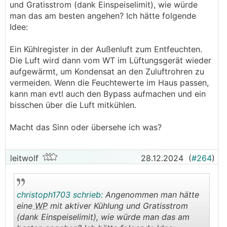
Ganze ganz nüchtern und offen durchleuchten:
und Gratisstrom (dank Einspeiselimit), wie würde
man das am besten angehen? Ich hätte folgende
Ich muss sagen, preislich sind die Geräte nicht
Idee:
uninteressant!
Ein Kühlregister in der Außenluft zum Entfeuchten.
Aber es gibt noch ein wenig Verbesserungs-
Die Luft wird dann vom WT im Lüftungsgerät wieder
Potential. z.B. verbauen die rel. kleine Luftfilter, die
aufgewärmt, um Kondensat an den Zuluftrohren zu
ein recht kurzes Wechsel/Reinigungs-Intervall
vermeiden. Wenn die Feuchtewerte im Haus passen,
bedeuten.
kann man evtl auch den Bypass aufmachen und ein
Wenn genügend Platz vorhanden ist, würde ich die
bisschen über die Luft mitkühlen.
Gerätefilter daher vielleicht eher ganz weglassen und
stattdessen größere externe Filter-Kästen, wie z.B.
Macht das Sinn oder übersehe ich was?
Leitwolf die anbietet, verbauen.
leitwolf
28.12.2024
(
#264
)
Auch ist die Service-Zugänglichkeit einiger
Komponenten noch nicht wirklich ideal gelöst.
Aber das ist aktuell noch der Kompromiss, den man
eingehen muss, wenn man eine gut funktionierende
christoph1703 schrieb:
Angenommen man hätte
KWL
-Entfeuchtungs-Lösung haben will.
eine
WP
mit aktiver Kühlung und Gratisstrom
(dank Einspeiselimit), wie würde man das am
Im Hintergrund sind aber bereits Entwicklungen am