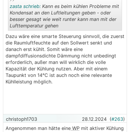
B. KWL-Geräte inkl. spezieller Umluft +
zasta schrieb:
Kann es beim kühlen Probleme mit
Entfeuchtungs-Funktion:
Kondensat an den Luftleitungen geben - oder
In Italien gibt es ein paar Hersteller, die sowas bauen.
besser gesagt wie weit runter kann man mit der
Da ich mich nun schon länger und intensiv damit
Lufttemperatur gehen
beschäftige, und es einfach nichts brauchbares dazu
.
.
am Markt in Ö und D gibt, hab ich Gespräche mit
Dazu wäre eine smarte Steuerung sinnvoll, die zuerst
Firma RDZ gestartet, und darf nun deren Geräte hier
die Raumluftfeuchte auf den Sollwert senkt und
vertreiben.
danach erst kühlt. Somit wäre eine
dampfdiffusionsdichte Dämmung nicht unbedingt
Damit nicht alles doppelt erklärt werden muss, ist
erforderlich, außer man will wirklich die volle
hier die Funktionsweise der Geräte genau
Kapazität der Kühlung nutzen. Aber mit einem
beschrieben:
Taupunkt von 14°C ist auch noch eine relevante
https://www.hejluft.at/funktions-beschreibung
Kühlleistung möglich.
christoph1703
28.12.2024
(
#263
)
Ich will hier nicht in Werbung verfallen, sondern das
Angenommen man hätte eine
WP
mit aktiver Kühlung