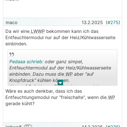
maco
13.2.2025
(
#275
)
Da wir eine
LWWP
bekommen kann ich das
Entfeuchtermodul nur auf der Heiz/Kühlwasserseite
einbinden.
Pedaaa schrieb:
oder ganz simpel,
Entfeuchtermodul auf der Heiz/Kühlwasserseite
einbinden. Dazu muss die
WP
aber "auf
Knopfdruck" kühlen können.
.
.
Also auf Befehl vom Entfeuchtungsmodul, muss
Wäre es auch denkbar, dass ich das
die Umwälzpumpe und der Kühlmodus starten
Entfeuchtungsmodul nur "freischalte", wenn die
WP
gerade kühlt?