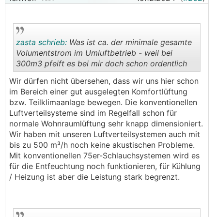
A. KWL-Geräte mit aktiver Heizung/Kühlung:
Zum einen gibt es "aktive" KWL Geräte, die eigentlich
zur Verwendung als Luftheizung für Passivhäuser
konzipiert sind:
zasta schrieb:
Was ist ca. der minimale gesamte
z.B. Pichler PKOM4, Nilan Compact P oder Combi
Volumentstrom im Umluftbetrieb - weil bei
Polar.
300m3 pfeift es bei mir doch schon ordentlich
Die können als Umkehrfunktion auch Kühlen, und
damit die Luft auch entfeuchten.
.
.
Wir dürfen nicht übersehen, dass wir uns hier schon
im Bereich einer gut ausgelegten Komfortlüftung
Nachteil ist, die entfeuchtete Zuluft kommt dann
bzw. Teilklimaanlage bewegen. Die konventionellen
auch wirklich kalt aus dem Gerät raus.
Luftverteilsysteme sind im Regelfall schon für
Also muss entweder die gesamte Zuluft-Verrohrung
normale Wohnraumlüftung sehr knapp dimensioniert.
auch komplett Dampfdiffusionsdicht (z.B. mit
Wir haben mit unseren Luftverteilsystemen auch mit
Armaflex) gedämmt werden oder alternativ ein
bis zu 500 m³/h noch keine akustischen Probleme.
Nachheizregister verbaut werden, um die
Mit konventionellen 75er-Schlauchsystemen wird es
Temperatur über Taupunkt zu heben, sonst
für die Entfeuchtung noch funktionieren, für Kühlung
schwitzen diese Rohre außen.
/ Heizung ist aber die Leistung stark begrenzt.
Dieses Nachheizregister kann z.B. am Wasserkreis im
Rücklauf der Flächenkühlung angeschlossen werden.