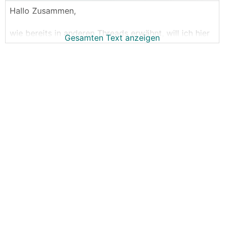
Hallo Zusammen,
wie bereits in anderen Threads erwähnt, will ich hier
Gesamten Text anzeigen
das jeden Sommer wiederaufkommende Thema
"sommerliche Entfeuchtung per
KWL
"
zusammenfassen, und alle bisher diskutierten DIY-
Lösungsideen und auch fertige
KWL
-Produkt-
Lösungen auflisten.
Wem das jetzt alles nichts sagt, hier mal eine
Einführung ins Thema:
Das Thema kommt immer wieder auf, weil es
mittlerweile immer mehr Häuser gibt, die mit ihrer
Wärmepumpe im Sommer kühlen, und dazu die
Heizflächen nutzen.
Aber bei dieser Art von Flächenkühlung wird eben
nur die Temperatur im Raum reduziert, aber nicht die
Luftfeuchtigkeit, wie es bei Split-Klimageräten der
Fall ist.
Die Folge ist dann im schlimmsten Fall das Gefühl