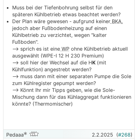
Dadurch kein Kondensator mehr im Luftstrom
Muss bei der Tiefenbohrung selbst für den
sitzt, wird die komplette Wärme über den
späteren Kühlbetrieb etwas beachtet werden?
Wasserkreis abtransportiert.
Der Plan wäre gewesen - aufgrund keiner
BKA
,
Damit lässt sich auch die Luft je nach
jedoch aber Fußbodenheizung auf einen
Kompressor-Frequenz sehr stark abkühlen.
Kühlbetrieb zu verzichtet, wegen "kalter
Die Wassertemperatur ist dabei für die
Fußboden".
Kühlleistung beinahe egal, es muss eben nur die
--> sprich es ist eine
WP
ohne Kühlbetrieb aktuell
Leistung abtransportiert werden. Viel höher als
ausgewählt (WPE-I 12 H 230 Premium)
ca. 25°C sollte die
VL
-Temp. dann aber auch
--> soll hier der Wechsel auf die H
K
(mit
nicht unbedingt sein, es sei denn der
Kühlfunktion)
angestrebt werden?
Wasserdurchsatz wird weiter erhöht.
--> muss dann mit einer separaten Pumpe die Sole
zum Kühlregister gepumpt werden?
--> Könnt Ihr mir Tipps geben, wie die Sole-
Mischung dann für das Kühlaggregat funktionieren
könnte? (Thermomischer)
Pedaaa
2.2.2025
(
#268
)