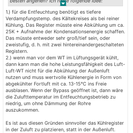
besten angehen? Ich hätte folgende Idee:
.
.
Laufen und bei den neueren Produkten ist das schon
1.) für die Entfeuchtung benötigt es tiefere
wesentlich schöner gelöst.
Ein Kühlregister in der Außenluft zum
Verdampfungstemp. des Kältekreises als bei reiner
Ich darf dabei auch ein wenig beratend mitwirken.
Entfeuchten. Die Luft wird dann vom WT im
Kühlung. Das Register müsste eine Abkühlung um ca.
Auch regelungstechnisch würd ich da gerne noch ein
Lüftungsgerät wieder aufgewärmt, um Kondensat
25K + Aufnahme der Kondensationsenergie schaffen.
paar Punkte verbessern.
an den Zuluftrohren zu vermeiden. Wenn die
Das müsste entweder sehr groß/tief sein, oder
Aber nichtsdestotrotz: die Hardware hat erstmal
Feuchtewerte im Haus passen, kann man evtl
zweistufig, d. h. mit zwei hintereinandergeschalteten
schon echt gutes Potential.
auch den Bypass aufmachen und ein bisschen
Registern.
über die Luft mitkühlen.
2.) wenn man vor dem WT im Lüftungsgerät kühlt,
Wir sind auch mit anderen Herstellern in Kontakt, um
dann kann man die hohe Leistungsfähigkeit des Luft-
künftig vielleicht auch andere alternative
KWL
-
Macht das Sinn oder übersehe ich was?
Luft-WT nicht für die Abkühlung der Außenluft
Entfeuchtungs-Produkte anbieten zu können.
nutzen und muss wertvolle Kühlenergie in Form von
abgekühlter Fortluft mit ca. 13-15°C ins Freie
Den Thread will ich jedenfalls nutzen, um bei
ausblasen. Wenn der Bypass geöffnet ist, dann wäre
Interesse alle Unklarheiten zu Funktion und Technik
die Zulufttemperatur im Entfeuchtungsbetrieb zu
besprechen zu können. Auch um Vor- und Nachteile
niedrig, um ohne Dämmung der Rohre
der verschiedenen Ansätze zu durchleuchten.
auszukommen.
Und auch um neue Produkte/Ideen vorstellen zu
können, sobald verfügbar.
Es ist aus diesen Gründen sinnvoller das Kühlregister
in der Zuluft zu platzieren, statt in der Außenluft.