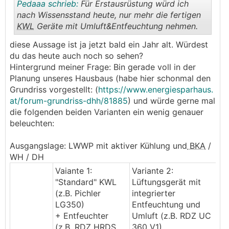
Pedaaa schrieb:
Für Erstausrüstung würd ich
nach Wissensstand heute, nur mehr die fertigen
KWL
Geräte mit Umluft&Entfeuchtung nehmen.
.
.
diese Aussage ist ja jetzt bald ein Jahr alt. Würdest
du das heute auch noch so sehen?
Hintergrund meiner Frage: Bin gerade voll in der
Planung unseres Hausbaus (habe hier schonmal den
Grundriss vorgestellt: (
https://www.energiesparhaus.
at/forum-grundriss-dhh/81885
) und würde gerne mal
die folgenden beiden Varianten ein wenig genauer
beleuchten:
Ausgangslage: LWWP mit aktiver Kühlung und
BKA
/
WH / DH
Vaiante 1:
Variante 2:
"Standard" KWL
Lüftungsgerät mit
(z.B. Pichler
integrierter
LG350)
Entfeuchtung und
+ Entfeuchter
Umluft (z.B. RDZ UC
(z.B. RDZ HRDS
360 V1)