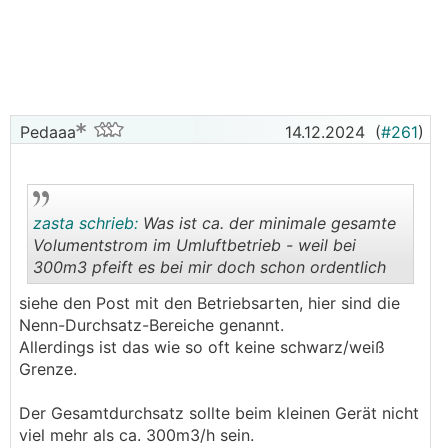
eines kalten Kellers oder einer Höhle.
Kühl, aber feucht. Auch gab es schon Schimmel-
Berichte an Möbelrückwänden usw. im Sommer.
Hauptsächlich sind davon eher die östlichen
Bereiche in Österreich betroffen, wo es doch wärmer
Pedaaa
14.12.2024
(
#261
)
und feuchter im Sommer ist.
Und kann denn das Problem nun gelöst werden?
Ja, wenn das so einfach wäre...
zasta schrieb:
Was ist ca. der minimale gesamte
Darüber rätseln und philosophieren jeden Sommer
Volumentstrom im Umluftbetrieb - weil bei
erneut unzählige Leute in verschiedenen
300m3 pfeift es bei mir doch schon ordentlich
Haustechnik-Foren
.
.
siehe den Post mit den Betriebsarten, hier sind die
Die "einfachste" Lösung ist es, trotz Flächenkühlung
Nenn-Durchsatz-Bereiche genannt.
noch eine Multisplit-Klimaanlage zu verbauen.
Allerdings ist das wie so oft keine schwarz/weiß
Verständlicherweise, missfällt das einigen
Grenze.
Hausbesitzern, zusätzlich zur eleganten unsichtbaren
Deckenkühlung, erst wieder Klima-Innengeräte zu
Der Gesamtdurchsatz sollte beim kleinen Gerät nicht
verbauen.
viel mehr als ca. 300m3/h sein.