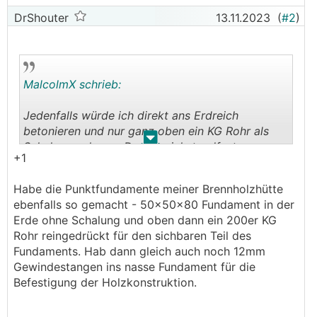
DrShouter
13.11.2023
(
#2
)
MalcolmX schrieb:
Jedenfalls würde ich direkt ans Erdreich
betonieren und nur ganz oben ein KG Rohr als
.
.
Schalung nehmen. Das ist viel standfester...
+1
lieber 80 als 50cm. Gibt aber bessere Wege als
da den Bagger einzusetzen.
Habe die Punktfundamente meiner Brennholzhütte
ebenfalls so gemacht - 50x50x80 Fundament in der
Erde ohne Schalung und oben dann ein 200er KG
Rohr reingedrückt für den sichbaren Teil des
Fundaments. Hab dann gleich auch noch 12mm
Gewindestangen ins nasse Fundament für die
Befestigung der Holzkonstruktion.