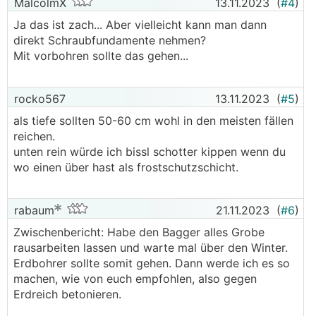
MalcolmX
13.11.2023
(
#4
)
Ja das ist zach... Aber vielleicht kann man dann
direkt Schraubfundamente nehmen?
Mit vorbohren sollte das gehen...
rocko567
13.11.2023
(
#5
)
als tiefe sollten 50-60 cm wohl in den meisten fällen
reichen.
unten rein würde ich bissl schotter kippen wenn du
wo einen über hast als frostschutzschicht.
rabaum
21.11.2023
(
#6
)
Zwischenbericht: Habe den Bagger alles Grobe
rausarbeiten lassen und warte mal über den Winter.
Erdbohrer sollte somit gehen. Dann werde ich es so
machen, wie von euch empfohlen, also gegen
Erdreich betonieren.