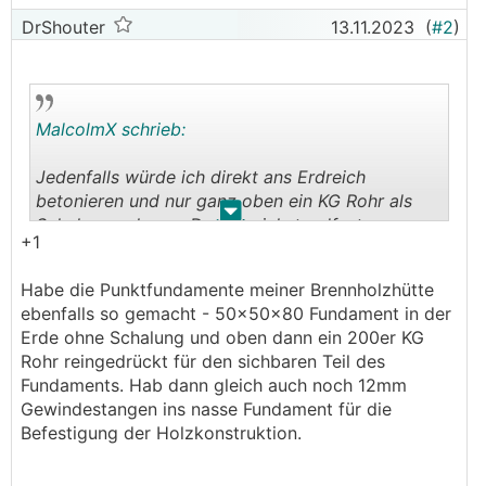
DrShouter
13.11.2023
(
#2
)
MalcolmX schrieb:
Jedenfalls würde ich direkt ans Erdreich
betonieren und nur ganz oben ein KG Rohr als
.
.
Schalung nehmen. Das ist viel standfester...
+1
lieber 80 als 50cm. Gibt aber bessere Wege als
da den Bagger einzusetzen.
Habe die Punktfundamente meiner Brennholzhütte
ebenfalls so gemacht - 50x50x80 Fundament in der
Erde ohne Schalung und oben dann ein 200er KG
Rohr reingedrückt für den sichbaren Teil des
Fundaments. Hab dann gleich auch noch 12mm
Gewindestangen ins nasse Fundament für die
Befestigung der Holzkonstruktion.