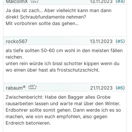
MalcolmX
13.11.2023
(
#4
)
Ja das ist zach... Aber vielleicht kann man dann
direkt Schraubfundamente nehmen?
Mit vorbohren sollte das gehen...
rocko567
13.11.2023
(
#5
)
als tiefe sollten 50-60 cm wohl in den meisten fällen
reichen.
unten rein würde ich bissl schotter kippen wenn du
wo einen über hast als frostschutzschicht.
rabaum
21.11.2023
(
#6
)
Zwischenbericht: Habe den Bagger alles Grobe
rausarbeiten lassen und warte mal über den Winter.
Erdbohrer sollte somit gehen. Dann werde ich es so
machen, wie von euch empfohlen, also gegen
Erdreich betonieren.