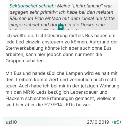
Sektionschef schrieb:
Meine "Lichtplanung" war
dagegen sehr primitiv: ich habe bei den meisten
Räumen im Plan einfach mit dem Lineal die Mitte
eingezeichnet und dorthin in die Decke eine
.
.
Leitung gelegt. Für die Kinderzimmer,
Ich wollte die Lichtsteuerung mittels Bus haben um
Schlafzimmer, Esstisch und Terrasse habe ich im
jede Led einzeln ansteuern zu können. Aufgrund der
Verteilerkasten Tastdimmer verschaltet und dann
Sternverkabelung könnte ich aber auch ohne Bus
handelsübliche Lampen mit E27/E14 Gewinde
arbeiten, kann hier jedoch dann nur mehr die
gekauft. Teils auch LED Paneele mit fixem
Gruppen schalten.
Leuchtmittel.
Mit Bus und handelsübliche Lampen wird es halt mit
den Treibern kompliziert und vermutlich auch recht
teuer. Auch habe ich bei mir in der jetzigen Wohnung
mit den MR16 Leds bezüglich Lebensdauer und
Flackern schlechte Erfahrungen gemacht, vielleicht
sind hier aber die E27/E14 LEDs besser.
uzi10
27.10.2019
(
#5
)