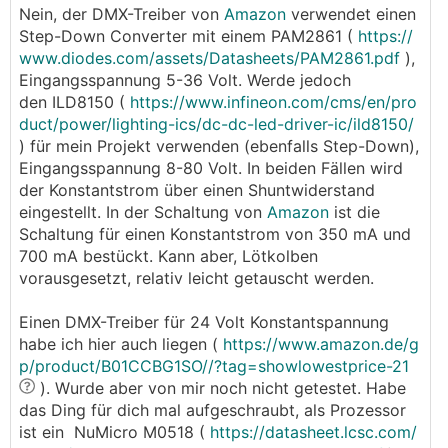
Nein, der DMX-Treiber von
Amazon
verwendet einen
Step-Down Converter mit einem PAM2861 (
https://
www.diodes.com/assets/Datasheets/PAM2861.pdf
),
Eingangsspannung 5-36 Volt. Werde jedoch
den ILD8150 (
https://www.infineon.com/cms/en/pro
duct/power/lighting-ics/dc-dc-led-driver-ic/ild8150/
) für mein Projekt verwenden (ebenfalls Step-Down),
Eingangsspannung 8-80 Volt. In beiden Fällen wird
der Konstantstrom über einen Shuntwiderstand
eingestellt. In der Schaltung von
Amazon
ist die
Schaltung für einen Konstantstrom von 350 mA und
700 mA bestückt. Kann aber, Lötkolben
vorausgesetzt, relativ leicht getauscht werden.
Einen DMX-Treiber für 24 Volt Konstantspannung
habe ich hier auch liegen (
https://www.amazon.de/g
p/product/B01CCBG1SO//?tag=showlowestprice-21
). Wurde aber von mir noch nicht getestet. Habe
das Ding für dich mal aufgeschraubt, als Prozessor
ist ein NuMicro M0518 (
https://datasheet.lcsc.com/