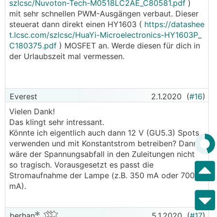
szlcsc/Nuvoton-Tech-M0518LC2AE_C80581.pdf
)
mit sehr schnellen PWM-Ausgängen verbaut. Dieser
steuerat dann direkt einen HY1603 (
https://datashee
t.lcsc.com/szlcsc/HuaYi-Microelectronics-HY1603P_
C180375.pdf
) MOSFET an. Werde diesen für dich in
der Urlaubszeit mal vermessen.
Everest
2.1.2020
(
#16
)
Vielen Dank!
Das klingt sehr intressant.
Könnte ich eigentlich auch dann 12 V (GU5.3) Spots
verwenden und mit Konstantstrom betreiben? Dann
wäre der Spannungsabfall in den Zuleitungen nicht
so tragisch. Vorausgesetzt es passt die
Stromaufnahme der Lampe (z.B. 350 mA oder 700
mA).
berhan
5.1.2020
(
#17
)