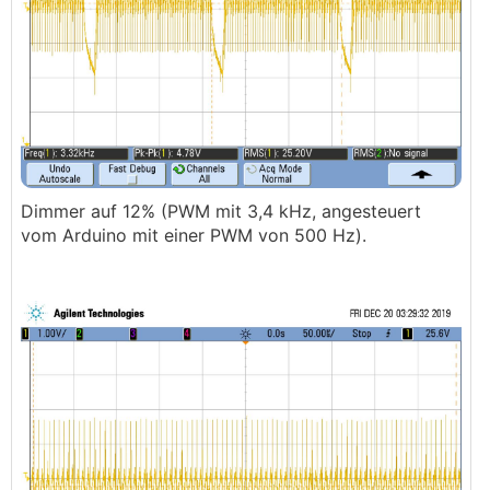
Dimmer auf 12% (PWM mit 3,4 kHz, angesteuert
vom Arduino mit einer PWM von 500 Hz).