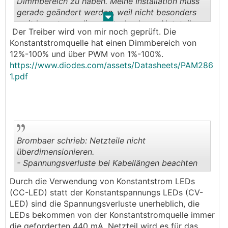
Dimmbereich zu haben. Meine Installation muss
gerade geändert werden, weil nicht besonders
.
.
weit herunter gedimmt werden kann. Netzteile
Der Treiber wird von mir noch geprüft. Die
nicht überdimensionieren.[
Konstantstromquelle hat einen Dimmbereich von
12%-100% und über PWM von 1%-100%.
https://www.diodes.com/assets/Datasheets/PAM286
1.pdf
Brombaer schrieb: Netzteile nicht
überdimensionieren.
- Spannungsverluste bei Kabellängen beachten
.
.
Durch die Verwendung von Konstantstrom LEDs
(CC-LED) statt der Konstantspannungs LEDs (CV-
LED) sind die Spannungsverluste unerheblich, die
LEDs bekommen von der Konstantstromquelle immer
die geforderten 440 mA. Netzteil wird es für das