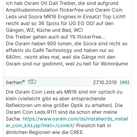
ich hab Osram Oti Dali Treiber, die sind aufgrund
Amplitudenmodulation flickerfree und Osram Coin
Leds und Soora MR16 Engines in Einsatz! Top Licht!
reicht aus! so 36 Spots für UG EG OG! auf den
Gängen, WZ, Küche und Bad, WC!
Die Treiber gehen auch auf 1% flickerfree...
Die Osram haben 900 lumen, die Soora sind nicht so
effektiv du GaIN Technology und haben nur so
680lm.. reicht alles mal, weil die Gänge mit den
Osram sind nur gedimmt, weil zu hell für Wohnräume
berhan
27.10.2019
(
#6
)
Die Osram Coin Leds als MR16 sind mir optisch zu
klein (vielleicht gibt es aber entsprechende
Reflektoren um eine größer Optik zu erhalten). Die
Osram Coin Leds R111 sind da schon eher meine
Sache.
https://www.osram.com/ds/installer/ds_install
er_coin_kits.jsp?mkt=/coinkit/
Preislich halt in
ähnlichen Regionen wie die CREE.