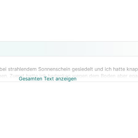
bei strahlendem Sonnenschein gesiedelt und ich hatte knap
ben. Zuerst hatte ich bedenken wegen dem Boden aber egal
Gesamten Text anzeigen
minat werden müssen..
leider nicht reagiert und war schon mit an Fetzen hinterhe
habe gesaugt sobald ich Steinchen gesehen hatte. Dann h
n ich das neue Zhaus nicht genießen.
Haus hatte ich einige Cuts im Boden und weiße fahrer vo