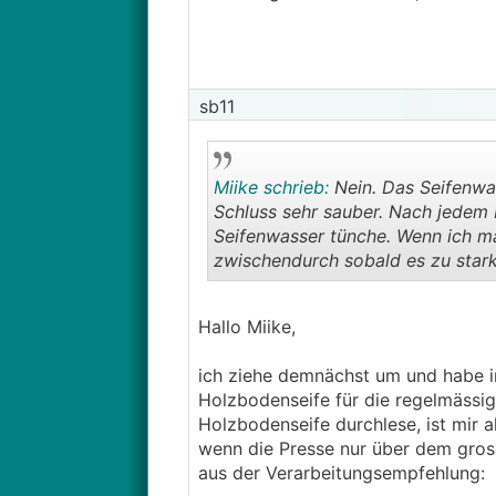
sb11
Miike schrieb:
Nein. Das Seifenwas
Schluss sehr sauber. Nach jedem
Seifenwasser tünche. Wenn ich ma
zwischendurch sobald es zu stark
Mit dem Doppelfahreimer und Pres
Hallo Miike,
Belohnung ist für mich dann imm
ich ziehe demnächst um und habe i
zu vergleichen mit dem Kloduft v
Holzbodenseife für die regelmässi
Holzbodenseife durchlese, ist mir a
wenn die Presse nur über dem gros
aus der Verarbeitungsempfehlung: