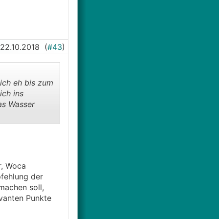
22.10.2018
(
#43
)
lich eh bis zum
ch ins
as Wasser
 Haus hat. Ned
r, Woca
fehlung der
machen soll,
vanten Punkte