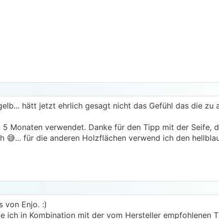
zeug und die Malstifte von unserer Kleinen am Abend wegge
und musste sogar lachen weil ich vorher noch geda
aumwolltuch.. Leider kein Erfolg, Gebürsteter Boden, also au
er rauen Seite nehmen damit ich es wegbekomme.
Fleck durch das "schleifen". Soll ich den einfach etwas nach
elb... hätt jetzt ehrlich gesagt nicht das Gefühl das die zu a
n das wir einen Faden mit Pflegetipps aufmachen da ja jed
 reinigen..
 in 5 Monaten verwendet. Danke für den Tipp mit der Seife, 
 Tipps freuen wie ihr und auch mit was generell den Boden
ch 😅... für die anderen Holzflächen verwend ich den hellbla
 Kübel, Presse,etc.)
s von Enjo. :)
 ich in Kombination mit der vom Hersteller empfohlenen T