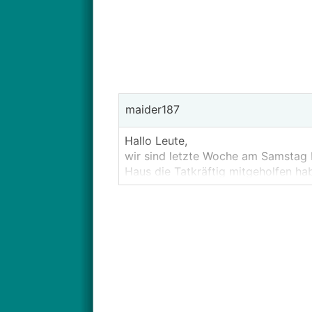
maider187
Hallo Leute,
wir sind letzte Woche am Samstag 
Haus die Tatkräftig mitgeholfen ha
das ja aushalten sonst hätte er La
So cool hatte ich die Wochen zuvor 
Tropfen Wasser am Boden war oder 
gesagt ich muss aufhören sonst kan
Gesagt getan, beim durchgehen im 
gesehen, egal, geht ja alles weg