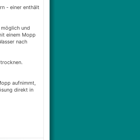
n - einer enthält
 möglich und
mit einem Mopp
Wasser nach
 trocknen.
 Mopp aufnimmt,
sung direkt in