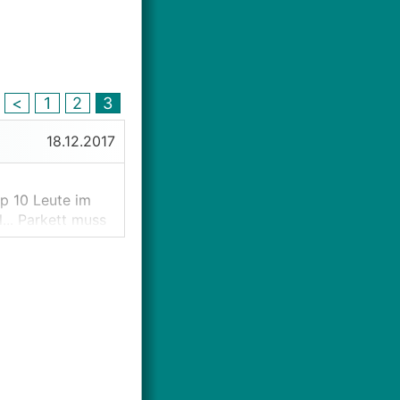
<
1
2
3
18.12.2017
p 10 Leute im
... Parkett muss
r wenn nur a
abe ich mir
m Möbel schieben