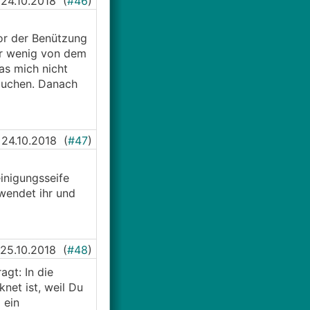
24.10.2018
(
#46
)
or der Benützung
hr wenig von dem
was mich nicht
auchen. Danach
24.10.2018
(
#47
)
inigungsseife
wendet ihr und
25.10.2018
(
#48
)
gt: In die
net ist, weil Du
 ein