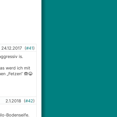
räumt habe ...
cht habe alles
ch in den rillen.
 ölen oder gleich
24.12.2017
(
#41
)
ggressiv is.
er eine andere
das werd ich mit
 pflegt.
uen „Fetzen“ 🙈😂
2.1.2018
(
#42
)
ilo-Bodenseife.