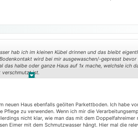
ser hab ich im kleinen Kübel drinnen und das bleibt eigent
 Bodenkontakt wird bei mir ausgewaschen/-gepresst bevor i
l das halbe oder ganze Haus auf 1x mache, welchsle ich d
 verschmutzt ist.
.
.
se ist es wirklich sehr einfach, rasch voran zu kommen.
er der natürlich Geruch von Holz+Seife den man im ganzen
m neuen Haus ebenfalls geölten Parkettboden. Ich habe vo
on Meister Proper .
ge Pflege zu verwenden. Wenn ich mir die Verarbeitungsemp
llerdings nicht klar, wie man das mit dem Doppelfahreimer 
sen Eimer mit dem Schmutzwasser hängt. Hier mal die rele