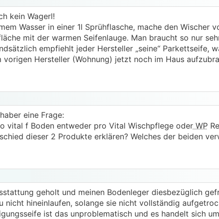
ch kein Wagerl!
rmem Wasser in einer 1l Sprühflasche, mache den Wischer v
läche mit der warmen Seifenlauge. Man braucht so nur se
dsätzlich empfiehlt jeder Hersteller „seine“ Parkettseife, 
m vorigen Hersteller (Wohnung) jetzt noch im Haus aufzubr
nhaber eine Frage:
Pro vital f Boden entweder pro Vital Wischpflege oder
WP
Re
schied dieser 2 Produkte erklären? Welches der beiden ver
usstattung geholt und meinen Bodenleger diesbezüglich gefra
nicht hineinlaufen, solange sie nicht vollständig aufgetrock
igungsseife ist das unproblematisch und es handelt sich um