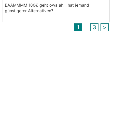
BÄÄMMMM 180€ geht owa ah... hat jemand
günstigerer Alternativen?
1
3
>
...
...