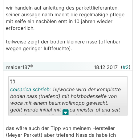
wir handeln auf anleitung des parkettlieferanten.
seiner aussage nach macht die regelmäßige pflege
mit seife ein nachölen erst in 10 jahren wieder
erforderlich.
teilweise zeigt der boden kleinere risse (offenbar
wegen geringer luftfeuchte).
maider187
18.12.2017
(
#2
)
coisarica schrieb:
1x/woche wird der komplette
boden nass (triefend) mit holzbodenseife von
woca mit einem baumwollmopp gewischt.
geölt wurde initial mit woca meister-öl und seit
.
.
dem einzug vor 1,5 Jahren nicht nachgeölt.
das wäre auch der Tipp von meinem Hersteller
(Meyer Parkett) aber triefend Nass da habe ich