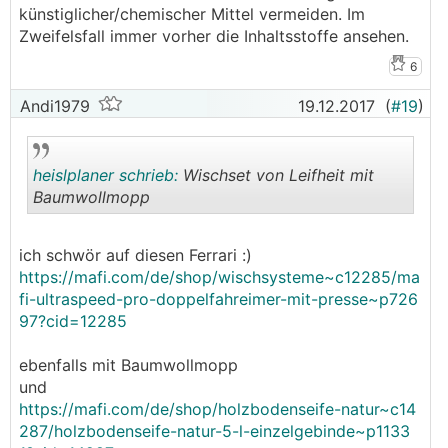
künstiglicher/chemischer Mittel vermeiden. Im
Zweifelsfall immer vorher die Inhaltsstoffe ansehen.
6
Andi1979
19.12.2017
(
#19
)
heislplaner schrieb:
Wischset von Leifheit mit
Baumwollmopp
.
.
ich schwör auf diesen Ferrari :)
https://mafi.com/de/shop/wischsysteme~c12285/ma
fi-ultraspeed-pro-doppelfahreimer-mit-presse~p726
97?cid=12285
ebenfalls mit Baumwollmopp
und
https://mafi.com/de/shop/holzbodenseife-natur~c14
287/holzbodenseife-natur-5-l-einzelgebinde~p1133