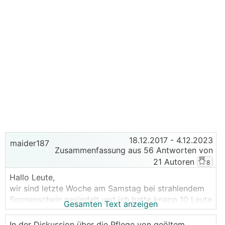
18.12.2017
- 4.12.2023
maider187
Zusammenfassung aus 56 Antworten von
21 Autoren
8
Hallo Leute,
wir sind letzte Woche am Samstag bei strahlendem
Sonnenschein gesiedelt und ich hatte knapp 10 Leute
Gesamten Text anzeigen
im Haus die Tatkräftig mitgeholfen haben. Zuerst
hatte ich bedenken wegen dem Boden aber egal...
In der Diskussion über die Pflege von geöltem