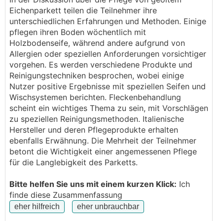
Parkett muss das ja aushalten sonst hätte er Laminat
Eichenparkett teilen die Teilnehmer ihre
werden müssen..
unterschiedlichen Erfahrungen und Methoden. Einige
pflegen ihren Boden wöchentlich mit
So cool hatte ich die Wochen zuvor leider nicht
Holzbodenseife, während andere aufgrund von
reagiert und war schon mit an Fetzen hinterher wenn
Allergien oder speziellen Anforderungen vorsichtiger
nur a Tropfen Wasser am Boden war oder habe
vorgehen. Es werden verschiedene Produkte und
gesaugt sobald ich Steinchen gesehen hatte. Dann
Reinigungstechniken besprochen, wobei einige
habe ich mir gesagt ich muss aufhören sonst kann
Nutzer positive Ergebnisse mit speziellen Seifen und
ich das neue Zhaus nicht genießen.
Wischsystemen berichten. Fleckenbehandlung
Gesagt getan, beim durchgehen im Haus hatte ich
scheint ein wichtiges Thema zu sein, mit Vorschlägen
einige Cuts im Boden und weiße fahrer vom Möbel
zu speziellen Reinigungsmethoden. Italienische
schieben gesehen, egal, geht ja alles weg
Hersteller und deren Pflegeprodukte erhalten
ebenfalls Erwähnung. Die Mehrheit der Teilnehmer
Und dann als ich gestern das Spielzeug und die
betont die Wichtigkeit einer angemessenen Pflege
Malstifte von unserer Kleinen am Abend weggeräumt
für die Langlebigkeit des Parketts.
habe ... tata grüner Filzstift am Boden
und musste sogar lachen weil ich vorher noch
Bitte helfen Sie uns mit einem kurzen Klick:
Ich
gedacht habe alles egal, Hauptsache im Haus.
finde diese Zusammenfassung
Seife mit Wasser hergerichtet und Baumwolltuch..