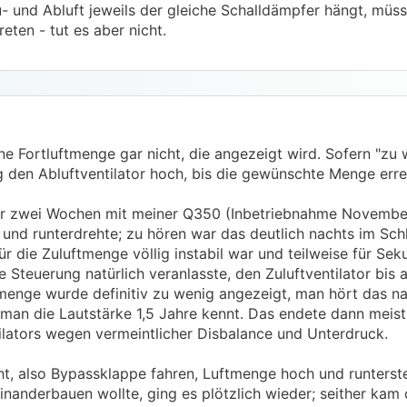
- und Abluft jeweils der gleiche Schalldämpfer hängt, müs
eten - tut es aber nicht.
 Fortluftmenge gar nicht, die angezeigt wird. Sofern "zu w
 den Abluftventilator hoch, bis die gewünschte Menge errei
or zwei Wochen mit meiner Q350 (Inbetriebnahme Novembe
 und runterdrehte; zu hören war das deutlich nachts im Sch
 die Zuluftmenge völlig instabil war und teilweise für Sek
e Steuerung natürlich veranlasste, den Zuluftventilator bis 
enge wurde definitiv zu wenig angezeigt, man hört das na
an die Lautstärke 1,5 Jahre kennt. Das endete dann meist 
ilators wegen vermeintlicher Disbalance und Unterdruck.
ht, also Bypassklappe fahren, Luftmenge hoch und runterste
nanderbauen wollte, ging es plötzlich wieder; seither kam 