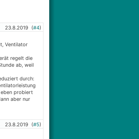
23.8.2019
(
#4
)
, Ventilator
rät regelt die
tunde ab, weil
eduziert durch:
tilatorleistung
 eben probiert
dann aber nur
23.8.2019
(
#5
)