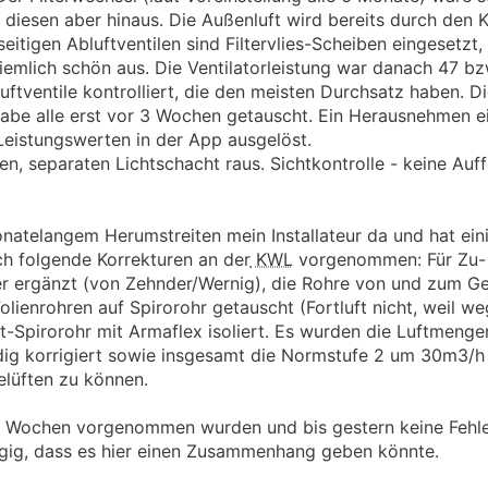
 diesen aber hinaus. Die Außenluft wird bereits durch den 
itigen Abluftventilen sind Filtervlies-Scheiben eingesetzt, 
emlich schön aus. Die Ventilatorleistung war danach 47 bz
ftventile kontrolliert, die den meisten Durchsatz haben. Die
abe alle erst vor 3 Wochen getauscht. Ein Herausnehmen e
 Leistungswerten in der App ausgelöst.
nen, separaten Lichtschacht raus. Sichtkontrolle - keine Auffä
atelangem Herumstreiten mein Installateur da und hat ein
h folgende Korrekturen an der
KWL
vorgenommen: Für Zu- 
r ergänzt (von Zehnder/Wernig), die Rohre von und zum Ger
lienrohren auf Spirorohr getauscht (Fortluft nicht, weil w
ft-Spirorohr mit Armaflex isoliert. Es wurden die Luftmenge
ig korrigiert sowie insgesamt die Normstufe 2 um 30m3/
lüften zu können.
 2 Wochen vorgenommen wurden und bis gestern keine Fehl
gig, dass es hier einen Zusammenhang geben könnte.