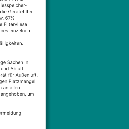
Kiesspeicher-
die Gerätefilter
w. 67%.
 Filtervliese
ines einzelnen
lligkeiten.
ige Sachen in
und Abluft
ät für Außenluft,
egen Platzmangel
n an allen
h angehoben, um
ermeldung