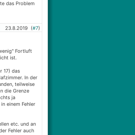
ste das Problem
23.8.2019
(
#7
)
enig" Fortluft
cht ist.
r 17) das
lafzimmer. In der
unden, teilweise
an die Grenze
chts ja
in einem Fehler
llen etc. und an
der Fehler auch