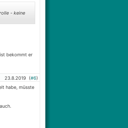
olle - keine
 ist bekommt er
23.8.2019
(
#6
)
elt habe, müsste
 auch.