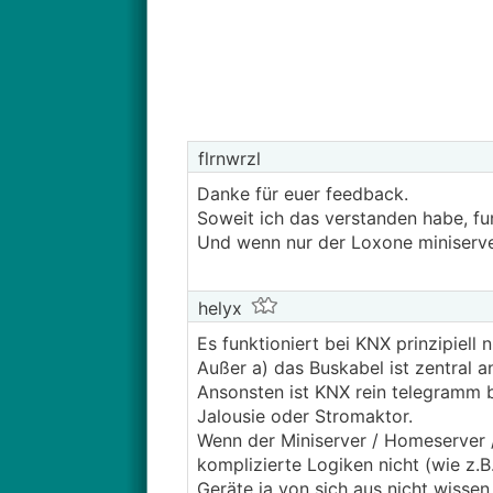
tatsächlichen Ausführung keine Ahn
Benutzeroberfläche sympathisch, ein
Nun zu meinen Fragen:
Würdet ihr eher Loxone oder ein K
Gibt es andere Systeme für Hausau
flrnwrzl
Mit welchen Mehrkosten gegenüber e
Danke für euer feedback.
Soweit ich das verstanden habe, fu
Und wenn nur der Loxone miniserver 
helyx
Es funktioniert bei KNX prinzipiell 
Außer a) das Buskabel ist zentral a
Ansonsten ist KNX rein telegramm b
Jalousie oder Stromaktor.
Wenn der Miniserver / Homeserver /
komplizierte Logiken nicht (wie z.B
Geräte ja von sich aus nicht wissen