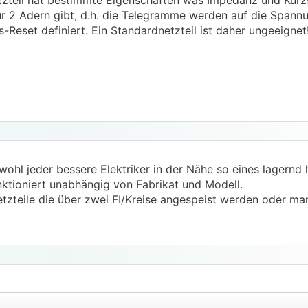
Netzteil hat bestimmte Eigenschaften was Impedanz und Kurz
ur 2 Adern gibt, d.h. die Telegramme werden auf die Span
.
.
s-Reset definiert. Ein Standardnetzteil ist daher ungeeignet
wohl jeder bessere Elektriker in der Nähe so eines lagernd 
ktioniert unabhängig von Fabrikat und Modell.
zteile die über zwei FI/Kreise angespeist werden oder man