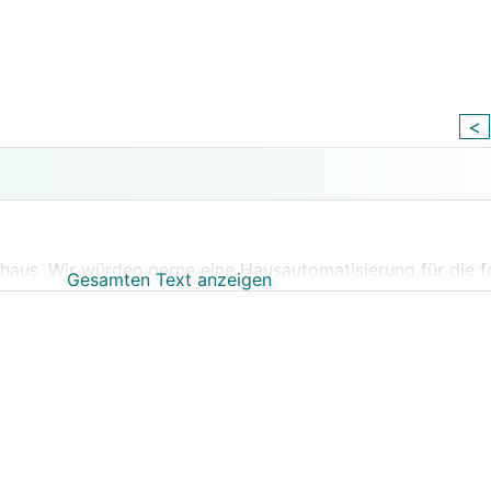
<
enhaus. Wir würden gerne eine Hausautomatisierung für die 
Gesamten Text anzeigen
läden)
ensten
dingt über die Hausautomatisierung laufen, die anderen opt
 von Loxone. Ansonsten ist mir KNX noch ein Begriff, wob