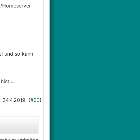
ver/Homeserver
el und so kann
st....
24.4.2019
(
#63
)