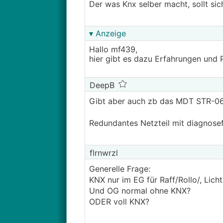
Der was Knx selber macht, sollt si
▾ Anzeige
Hallo mf439,
hier gibt es dazu Erfahrungen und 
DeepB
Gibt aber auch zb das MDT STR-064
Redundantes Netzteil mit diagnose
flrnwrzl
Generelle Frage:
KNX nur im EG für Raff/Rollo/, Lich
Und OG normal ohne KNX?
ODER voll KNX?