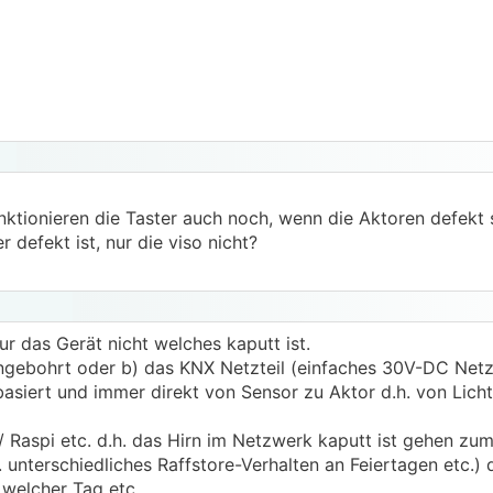
ung habe. Loxone ist mir wegen des zentralen Servers und
 Nachteil ist aber die Bindung an den Hersteller.
NX-System empfehlen bzw. könnt ihr eure Erfahrungen dami
tomatisierung, die zu empfehlen sind?
iner konventiellen Installation ist zu rechnen?
nktionieren die Taster auch noch, wenn die Aktoren defekt 
defekt ist, nur die viso nicht?
nur das Gerät nicht welches kaputt ist.
ngebohrt oder b) das KNX Netzteil (einfaches 30V-DC Netzte
asiert und immer direkt von Sensor zu Aktor d.h. von Licht
 Raspi etc. d.h. das Hirn im Netzwerk kaputt ist gehen zum
. unterschiedliches Raffstore-Verhalten an Feiertagen etc.)
 welcher Tag etc..