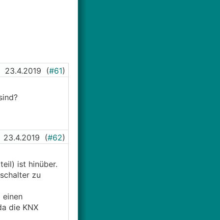
 der guten
t teilen?
23.4.2019
(
#61
)
sind?
23.4.2019
(
#62
)
il) ist hinüber.
schalter zu
 einen
 da die KNX