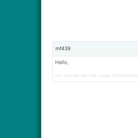
mf439
Hallo,
wir planen derzeit unser Einfamili
einbauen:
* Beleuchtung
* Beschattung (Raffstores und Roll
* Türspionkamera und Türöffner
* Alarmanlage / Reed-Kontakte in F
* Heizung
Die ersten drei Punkte sollten unbe
Von Bekannten kenne ich das System