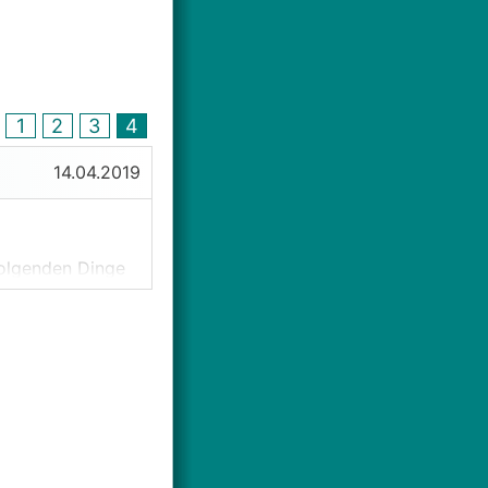
1
2
3
4
14.04.2019
folgenden Dinge
ional.
ei ich von der