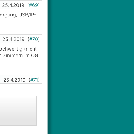
25.4.2019
(
#69
)
sorgung, USB/IP-
25.4.2019
(
#70
)
chwertig (nicht
den Zimmern im OG
25.4.2019
(
#71
)