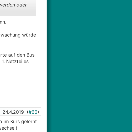
 werden oder
nn.
berwachung würde
rte auf den Bus
1. Netzteiles
24.4.2019
(
#66
)
a im Kurs gelernt
wechselt.