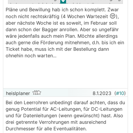
.
.
bekommst gleich das Material bestellen, und
Pläne und Bewillung hab ich schon komplett. Zwar
wenn das Rohbau/Dachgerüst steht die PV gleich
😒
noch nicht rechtskräftig (4 Wochen Wartezeit
),
montieren. Umso früher umso besser.
aber nächste Woche ist es soweit, im Februar soll
dann schon der Bagger anrollen. Aber so ungefähr
wäre jedenfalls auch mein Plan. Möchte allerdings
auch gerne die Förderung mitnehmen, d.h. bis ich ein
Ticket habe, muss ich mit der Bestellung dann
ohnehin noch warten...
heislplaner
8.1.2023
(
#10
)
Bei den Leerrohren unbedingt darauf achten, dass du
genug Potential für AC-Leitungen, für DC-Leitungen
und für Datenleitungen (wenn gewünscht) hast. Also
drei getrennte Verrohrungen mit ausreichend
Durchmesser für alle Eventualitäten.