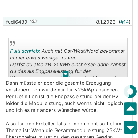
fudi6489
8.1.2023
(
#14
)
Puitl schrieb:
Auch mit Ost/West/Nord bekommst
immer etwas weniger runter.
Darfst du also zB. 25kWp einspeisen dann kannst
du das als Engpassleistung für den
.
.
Wechselrichter sehen, rein von den Modulen her
Dann müsste er aber die gesamte Erzeugung
kannst locker 30kWp verbauen.
versteuern. Ich würde nur für <25kWp ansuchen.
Das musst du beim ansuchen auch
Per Definition ist die Engpassleistung bei der PV
berücksichtigen, also zB. 30kWp Modulleistung
leider die Modulleistung, auch wenns nicht logisch ist
und 24,9kWp Engpassleistung anfragen.
und ich es mir anders wünschen würde.
Also für den Ersteller falls er noch nicht so tief im
Thema ist: Wenn die Gesamtmodulleistung 25kWp
überschreitet musst du den gesamten Gewinn