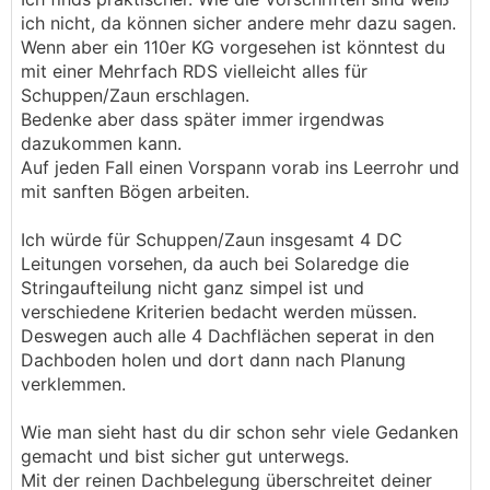
vorgesehen. D.h. am besten lege ich da zwei
ich nicht, da können sicher andere mehr dazu sagen.
separate 40er Leerrohre rein?
Wenn aber ein 110er KG vorgesehen ist könntest du
mit einer Mehrfach RDS vielleicht alles für
Schuppen/Zaun erschlagen.
Bedenke aber dass später immer irgendwas
dazukommen kann.
Auf jeden Fall einen Vorspann vorab ins Leerrohr und
mit sanften Bögen arbeiten.
Ich würde für Schuppen/Zaun insgesamt 4 DC
Leitungen vorsehen, da auch bei Solaredge die
Stringaufteilung nicht ganz simpel ist und
verschiedene Kriterien bedacht werden müssen.
Deswegen auch alle 4 Dachflächen seperat in den
Dachboden holen und dort dann nach Planung
verklemmen.
Wie man sieht hast du dir schon sehr viele Gedanken
gemacht und bist sicher gut unterwegs.
Mit der reinen Dachbelegung überschreitet deiner