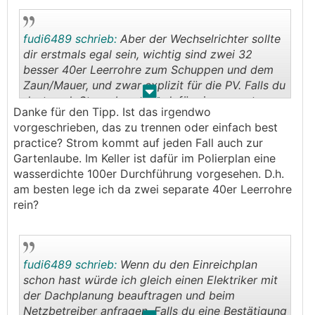
fudi6489 schrieb:
Aber der Wechselrichter sollte
dir erstmals egal sein, wichtig sind zwei 32
besser 40er Leerrohre zum Schuppen und dem
Zaun/Mauer, und zwar explizit für die PV. Falls du
.
.
dort auch Strom brauchst dafür ein seperates
Danke für den Tipp. Ist das irgendwo
Rohr legen.
vorgeschrieben, das zu trennen oder einfach best
practice? Strom kommt auf jeden Fall auch zur
Gartenlaube. Im Keller ist dafür im Polierplan eine
wasserdichte 100er Durchführung vorgesehen. D.h.
am besten lege ich da zwei separate 40er Leerrohre
rein?
fudi6489 schrieb:
Wenn du den Einreichplan
schon hast würde ich gleich einen Elektriker mit
der Dachplanung beauftragen und beim
Netzbetreiber anfragen. Falls du eine Bestätigung