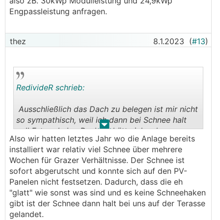
also zB. 30kWp Modulleistung und 24,9kWp
Engpassleistung anfragen.
thez
8.1.2023
(
#13
)
RedivideR schrieb:
Ausschließlich das Dach zu belegen ist mir nicht
so sympathisch, weil ich dann bei Schnee halt
.
.
null Ertrag habe. Deshalb hätte ich schon gerne
Also wir hatten letztes Jahr wo die Anlage bereits
als Ergänzung Fassade und/oder Gartenlaube
installiert war relativ viel Schnee über mehrere
(dort könnte ich zumindest den Schnee
Wochen für Grazer Verhältnisse. Der Schnee ist
entfernen).
sofort abgerutscht und konnte sich auf den PV-
Panelen nicht festsetzen. Dadurch, dass die eh
"glatt" wie sonst was sind und es keine Schneehaken
gibt ist der Schnee dann halt bei uns auf der Terasse
gelandet.