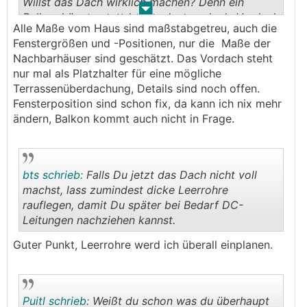
Willst das Dach wirklich machen? Denn ein
.
.
Balkon könnte stattdessen dort auch als Vordach
Alle Maße vom Haus sind maßstabgetreu, auch die
dienen
Fenstergrößen und -Positionen, nur die Maße der
Nachbarhäuser sind geschätzt. Das Vordach steht
nur mal als Platzhalter für eine mögliche
Terrassenüberdachung, Details sind noch offen.
Fensterposition sind schon fix, da kann ich nix mehr
ändern, Balkon kommt auch nicht in Frage.
bts schrieb:
Falls Du jetzt das Dach nicht voll
machst, lass zumindest dicke Leerrohre
rauflegen, damit Du später bei Bedarf DC-
Leitungen nachziehen kannst.
.
.
Guter Punkt, Leerrohre werd ich überall einplanen.
Puitl schrieb:
Weißt du schon was du überhaupt