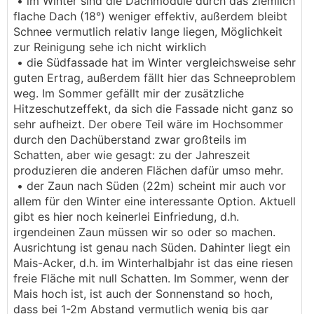
• im Winter sind die Dachmodule durch das ziemlich
flache Dach (18°) weniger effektiv, außerdem bleibt
Schnee vermutlich relativ lange liegen, Möglichkeit
zur Reinigung sehe ich nicht wirklich
• die Südfassade hat im Winter vergleichsweise sehr
guten Ertrag, außerdem fällt hier das Schneeproblem
weg. Im Sommer gefällt mir der zusätzliche
Hitzeschutzeffekt, da sich die Fassade nicht ganz so
sehr aufheizt. Der obere Teil wäre im Hochsommer
durch den Dachüberstand zwar großteils im
Schatten, aber wie gesagt: zu der Jahreszeit
produzieren die anderen Flächen dafür umso mehr.
• der Zaun nach Süden (22m) scheint mir auch vor
allem für den Winter eine interessante Option. Aktuell
gibt es hier noch keinerlei Einfriedung, d.h.
irgendeinen Zaun müssen wir so oder so machen.
Ausrichtung ist genau nach Süden. Dahinter liegt ein
Mais-Acker, d.h. im Winterhalbjahr ist das eine riesen
freie Fläche mit null Schatten. Im Sommer, wenn der
Mais hoch ist, ist auch der Sonnenstand so hoch,
dass bei 1-2m Abstand vermutlich wenig bis gar