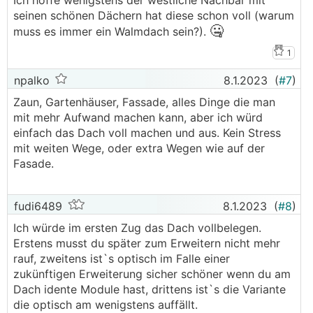
Ich hoffe wenigstens der westliche Nachbar mit
seinen schönen Dächern hat diese schon voll (warum
🤐
muss es immer ein Walmdach sein?).
1
npalko
8.1.2023
(
#7
)
Zaun, Gartenhäuser, Fassade, alles Dinge die man
mit mehr Aufwand machen kann, aber ich würd
einfach das Dach voll machen und aus. Kein Stress
mit weiten Wege, oder extra Wegen wie auf der
Fasade.
fudi6489
8.1.2023
(
#8
)
Ich würde im ersten Zug das Dach vollbelegen.
Erstens musst du später zum Erweitern nicht mehr
rauf, zweitens ist`s optisch im Falle einer
zukünftigen Erweiterung sicher schöner wenn du am
Dach idente Module hast, drittens ist`s die Variante
die optisch am wenigstens auffällt.