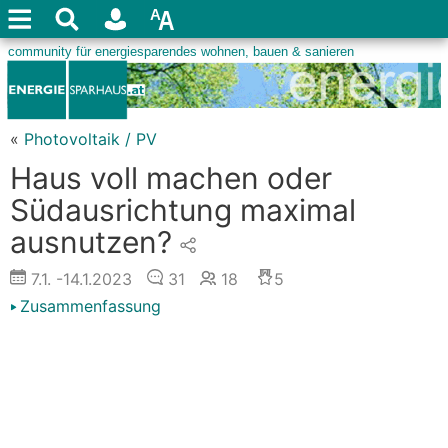
«
Photovoltaik / PV
Haus voll machen oder
Südausrichtung maximal
ausnutzen?
7.1.
-14.1.2023
31
18
5
Zusammenfassung