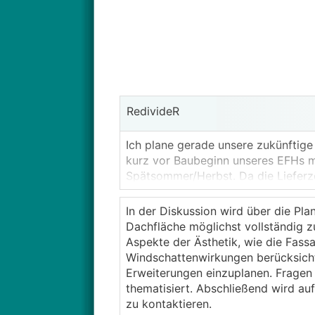
RedivideR
Ich plane gerade unsere zukünftig
kurz vor Baubeginn unseres EFHs mi
Spätsommer/Herbst. Da die Lieferze
der Planung beginnen, dann geht es 
In der Diskussion wird über die Pl
Daher hab ich mir mal die Testvers
Dachfläche möglichst vollständig zu
in Frage kommt (teilweise vielleicht
Aspekte der Ästhetik, wie die Fas
Insgesamt komme ich damit auf kna
Windschattenwirkungen berücksichti
Zaun). Potential ist also ausreiche
Erweiterungen einzuplanen. Fragen
ist. Hier ein Screenshot aus PVSOL,
thematisiert. Abschließend wird au
dargestellt, Ausrichtung vom Haus 
zu kontaktieren.