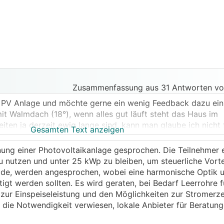
Zusammenfassung aus 31 Antworten vo
e PV Anlage und möchte gerne ein wenig Feedback dazu ein
t Walmdach (18°), wenn alles gut läuft steht das Haus im
iten ja derzeit ewig lange sind, kann man glaube ich nicht
Gesamten Text anzeigen
🤞😁
sich vielleicht noch heuer aus.
anung einer Photovoltaikanlage gesprochen. Die Teilnehmer 
ion von PVSOL installiert und alles mit 400W Modulen bele
 nutzen und unter 25 kWp zu bleiben, um steuerliche Vortei
 etwas zu optimistisch, aber für einen groben Anhalt sollte 
sade, werden angesprochen, wobei eine harmonische Optik 
pp 40kWp auf 9 verschiedenen Flächen (4x Dach, 3x Fass
gt werden sollten. Es wird geraten, bei Bedarf Leerrohre f
nd vorhanden, die Frage ist jetzt, welche Kombination davon 
 zur Einspeiseleistung und den Möglichkeiten zur Stromer
 damit ihr euch die Gegebenheiten besser vorstellen könnt (l
f die Notwendigkeit verwiesen, lokale Anbieter für Beratu
ist genau nach Süden):