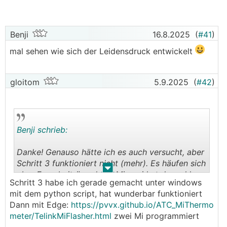
* ein Relais
* Modbus 485 (als slave, der die BLE-Daten auch
liefern kann)
Benji
16.8.2025
(
#41
)
* BLE
mal sehen wie sich der Leidensdruck entwickelt
* OTA-update über WiFi
* Versorgung über 12-24V
gloitom
5.9.2025
(
#42
)
Jetzt ist das Dazubauen von ein paar Kleinigkeiten
kein großes Thema, das Ding sollte in ein
Standardgehäuse passen.
Benji schrieb:
Der Haken, alleine zahlt sich das eher nicht aus. Die
kaufbaren BLE-Proxis sind meist ohne Netzteil und
Danke! Genauso hätte ich es auch versucht, aber
das Relais muss ich auch noch dazubauen. Alles WiFi
Schritt 3 funktioniert nicht (mehr). Es häufen sich
(oder BLE) will ich eigentlich auch nicht und diese
.
.
aber Forenbeiträge dazu, Miaomi hat da wohl
Lösung könnte auch mit Modbus-Sensoren umgehen.
Schritt 3 habe ich gerade gemacht unter windows
(kürzlich) reagiert.
mit dem python script, hat wunderbar funktioniert
Hat hier irgendjemand ähnliche Anforderungen, HW
Dann mit Edge:
https://pvvx.github.io/ATC_MiThermo
ist momentan leider etwas frustrierend.
und SW kann ich, Zeit ist etwas bescheiden.
meter/TelinkMiFlasher.html
zwei Mi programmiert