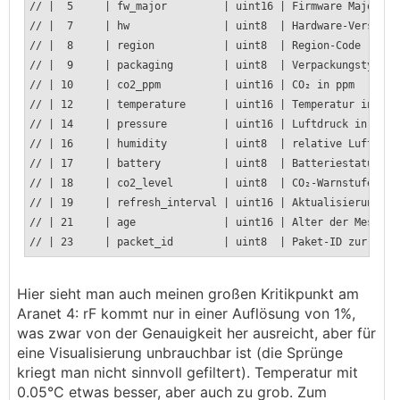
// | 5 | fw_major | uint16 | Firmwa
// | 7 | hw | uint8 | Hard
// | 8 | region | uint8 | 
// | 9 | packaging | uint8 | V
// | 10 | co2_ppm | uint16 
// | 12 | temperature | uint16 | Temperatur in °C
// | 14 | pressure | uint16 | Luftdruck in hPa 
// | 16 | humidity | uint8 | relative Luf
// | 17 | battery | uint8 | Batte
// | 18 | co2_level | uint8 | 
// | 19 | refresh_interval | uint16 | Aktuali
// | 21 | age | uint16 | Alter d
// | 23 | packet_id | uint8 | Paket-ID zu
Hier sieht man auch meinen großen Kritikpunkt am
Aranet 4: rF kommt nur in einer Auflösung von 1%,
was zwar von der Genauigkeit her ausreicht, aber für
eine Visualisierung unbrauchbar ist (die Sprünge
kriegt man nicht sinnvoll gefiltert). Temperatur mit
0.05°C etwas besser, aber auch zu grob. Zum