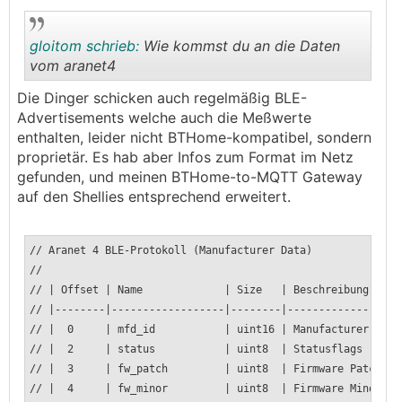
.
.
gloitom schrieb:
Wie kommst du an die Daten
vom aranet4
Die Dinger schicken auch regelmäßig BLE-
.
.
Advertisements welche auch die Meßwerte
enthalten, leider nicht BTHome-kompatibel, sondern
proprietär. Es hab aber Infos zum Format im Netz
gefunden, und meinen BTHome-to-MQTT Gateway
auf den Shellies entsprechend erweitert.
// Aranet 4 BLE-Protokoll (Manufacturer Data)
//
// | Offset | Name | Size | Beschreibung
// |--------|------------------|--------|------------------
// | 0 | mfd_id | uint16 | Manufact
// | 2 | status | uint8 | Statusflags (Bit 5: 1
// | 3 | fw_patch | uint8 | Firmw
// | 4 | fw_minor | uint8 | Firmwar