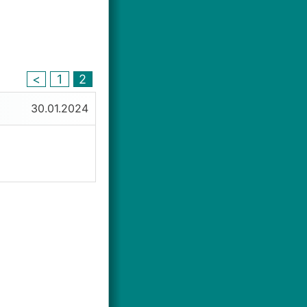
<
1
2
30.01.2024
 Vorteile durch
 hohen
 Vielleicht