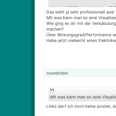
Hab seit 2023 eine Hoymiles 13,5k
Das sieht ja sehr professionell aus!
Planung, Einreichung beim Energie
Mit was kann man so eine Visualis
der Montage der Unterkonstrukti
Wie ging es dir mit der Verkabulun
befreundeten PV-Profi.
machen?
Die verbauten Komponenten kann
Über Wirkungsgrad/Performance wir
Habe jetzt vielleicht einen Elektri
roundrobin
Mit was kann man so eine Visual
Links darf ich noch keine posten, 