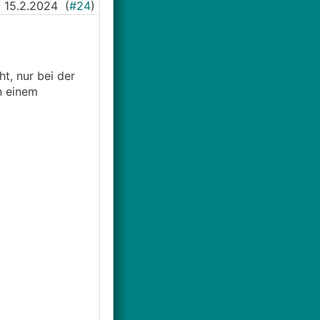
15.2.2024
(
#24
)
t, nur bei der
n einem