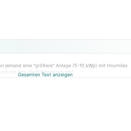
on jemand eine "größere" Anlage (5-10
kWp
) mit Hoymiles
und wie hier die Erfahrungen sind.
Gesamten Text anzeigen
ittiger thermischer Solar und zusätzlich einem Klimagerät,
ule einer?). Und auch eine einfache Umsetzung, auch keine
enhaus könnte auch gut eingebunden werden in das System.
en Wechselrichtern?