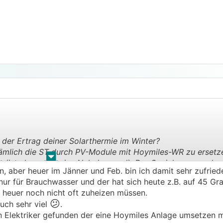
 der Ertrag deiner Solarthermie im Winter?
ämlich die ST durch PV-Module mit Hoymiles-WR zu ersetze
.
.
at (ist aber auch eine Nebelgegend). Der Speicher muss der
n, aber heuer im Jänner und Feb. bin ich damit sehr zufrie
zt werden, und im Sommer ist das viele Warmwasser eher n
ur für Brauchwasser und der hat sich heute z.B. auf 45 Gra
 heuer noch nicht oft zuheizen müssen.
😕
uch sehr viel
.
nen Elektriker gefunden der eine Hoymiles Anlage umsetzen