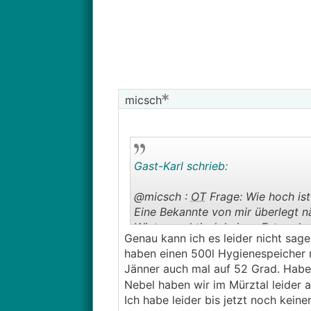
micsch
Gast-Karl schrieb:
@micsch :
OT
Frage: Wie hoch ist
Eine Bekannte von mir überlegt n
Winter praktisch keinen Ertrag h
Genau kann ich es leider nicht sage
meist mit dem Heizstab aufgehei
haben einen 500l Hygienespeicher n
Jänner auch mal auf 52 Grad. Habe
Nebel haben wir im Mürztal leider a
Ich habe leider bis jetzt noch kei