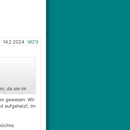
14.2.2024
(
#21
)
n, da sie im
zeit ohnehin
den gewesen. Wir
utzlos.
d aufgeheizt. Im
 möchte.