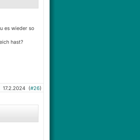
cht, nur bei
lfe von einem
u es wieder so
eich hast?
17.2.2024
(
#26
)