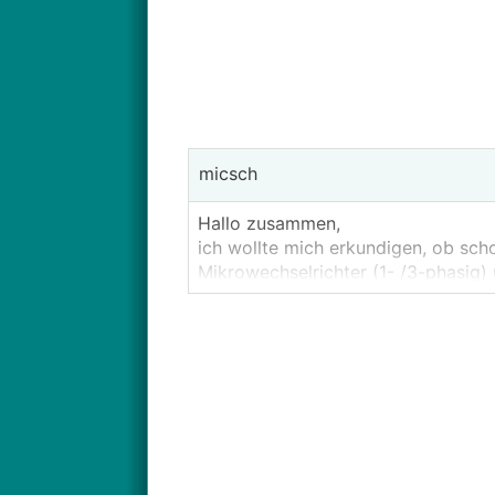
micsch
Hallo zusammen,
ich wollte mich erkundigen, ob sch
Mikrowechselrichter (1- /3-phasig) 
Sehe hier bei einem Flachdach mit m
die vielen MPP-Tracker (für 2x Mod
Spannungen. Und ein größeres Gart
später auch noch ein PV-Zaun.
Wo sehr ihr die Nachteile von dies