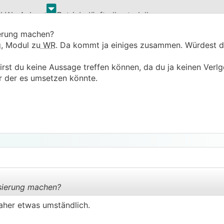
.
.
Wp Anlage in Betrieb, läuft alles tadellos.
-Versorger und die Elektro-Installation hab ich selbst gema
ierung machen?
on und der Module am 45 Grad Falzziegeldach hatte ich Hi
g, Modul zu
WR
. Da kommt ja einiges zusammen. Würdest d
 man den Bildern entnehmen.
st du keine Aussage treffen können, da du ja keinen Verlg
ker der es umsetzen könnte.
isierung machen?
daher etwas umständlich.