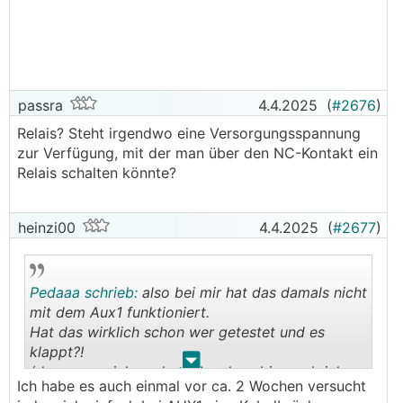
.
.
passra
4.4.2025
(
#2676
)
Relais? Steht irgendwo eine Versorgungsspannung
zur Verfügung, mit der man über den NC-Kontakt ein
Relais schalten könnte?
heinzi00
4.4.2025
(
#2677
)
Pedaaa schrieb:
also bei mir hat das damals nicht
mit dem Aux1 funktioniert.
Hat das wirklich schon wer getestet und es
klappt?!
.
.
(dann muss ich auch nochmal probiern, ob ich
Ich habe es auch einmal vor ca. 2 Wochen versucht
das hinbekomme...)