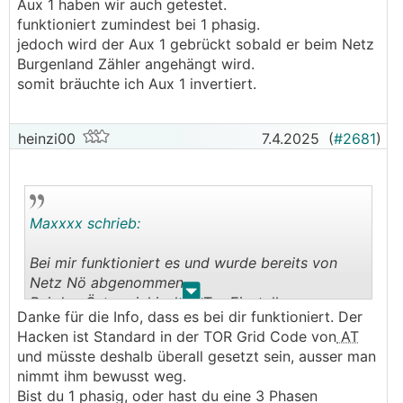
Aux 1 haben wir auch getestet.
funktioniert zumindest bei 1 phasig.
jedoch wird der Aux 1 gebrückt sobald er beim Netz
Burgenland Zähler angehängt wird.
somit bräuchte ich Aux 1 invertiert.
heinzi00
7.4.2025
(
#2681
)
Maxxxx schrieb:
Bei mir funktioniert es und wurde bereits von
Netz Nö abgenommen.
.
.
Bei den Österreichischen Tor Einstellungen muss
Danke für die Info, dass es bei dir funktioniert. Der
ein Hacken gesetzt sein.
Hacken ist Standard in der TOR Grid Code von
AT
und müsste deshalb überall gesetzt sein, ausser man
nimmt ihm bewusst weg.
Bist du 1 phasig, oder hast du eine 3 Phasen