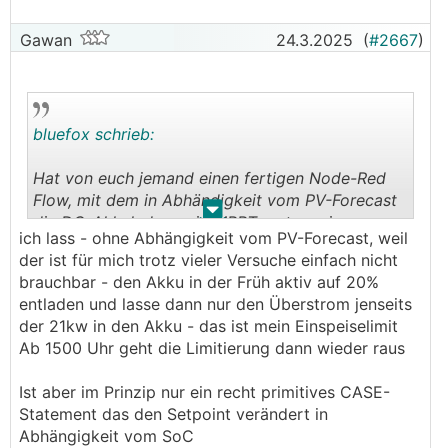
Gawan
24.3.2025
(
#2667
)
bluefox schrieb:
Hat von euch jemand einen fertigen Node-Red
Flow, mit dem in Abhändigkeit vom PV-Forecast
.
.
die DC-Akkuladung via
MPPT
erst zu einem
ich lass - ohne Abhängigkeit vom PV-Forecast, weil
späteren Zeitpunkt beginnt und damit z.B. am
der ist für mich trotz vieler Versuche einfach nicht
Vormittag bis 10:30 Uhr der
MPPT
-Ertrag via
brauchbar - den Akku in der Früh aktiv auf 20%
MultiPlus direkt ins Netz geht und erst danach in
entladen und lasse dann nur den Überstrom jenseits
den Speicher?
der 21kw in den Akku - das ist mein Einspeiselimit
Ab 1500 Uhr geht die Limitierung dann wieder raus
Ich habe am AC-IN auch noch einen Huawei-
Wechselrichter hängen und aktuell ist dieser nicht
Ist aber im Prinzip nur ein recht primitives CASE-
ins Victron System eingebunden. Den Grid-
Statement das den Setpoint verändert in
Setpoint nach der Formel aktuelle Huawei-
Abhängigkeit vom SoC
Leistung + aktuelle
MPPT
-Leistung kann ich