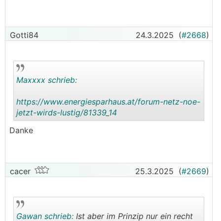
daher nicht setzen. DVCC Charge Limit ist
ebenfalls dafür nicht verwendbar, da das
Charge-Limit im DVCC-Modus nur für die
Gotti84
24.3.2025
(
#2668
)
MultiPlus greift und der
MPPT
davon
unbeeinflusst arbeitet.
Wie habt ihr die Funktion umgesetzt?
Maxxxx schrieb:
EDIT: ESS-Mode 2 und Register 2705 verhalten
https://www.energiesparhaus.at/forum-netz-noe-
sich genau so wie das Charge-Limit im DVCC-
jetzt-wirds-lustig/81339_14
Modus oder?
.
.
Danke
cacer
25.3.2025
(
#2669
)
Gawan schrieb:
Ist aber im Prinzip nur ein recht