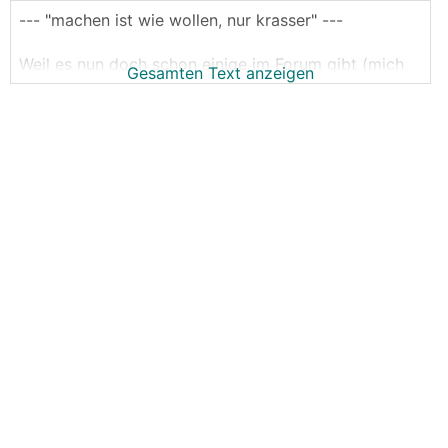
--- "machen ist wie wollen, nur krasser" ---
Weil es nun doch schon einige im Forum gibt (mich
Gesamten Text anzeigen
eingeschlossen), die entweder dabei sind eine
Victron Anlage zu bauen oder zumindest mal sehr
intensiv darüber nachdenken.
Der Bereich für allgemeine Fragen,
Systemvorstellungen, Erfahrungsaustausch,
Hilfestellung bei Problemen.
Dies ersetzt keine fachkundige Person (zb
Elektriker) und ist auch keine Platform für konkrete
Systemplanungen.