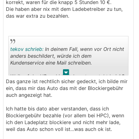
korrekt, waren für die knapp 5 Stunden 10 €.
.
.
Die haben aber nix mit dem Ladebetreiber zu tun,
das war extra zu bezahlen.
tekov schrieb:
In deinem Fall, wenn vor Ort nicht
anders beschildert, würde ich dem
Kundenservice eine Mail schreiben.
.
.
Weil auf der HP und im Ladevertrag steht bei AC
Das ganze ist rechtlich sicher gedeckt, ich bilde mir
bis 22kW, nach der sechsten Stunde:
ein, dass mir das Auto das mit der Blockiergebühr
auch angezeigt hat.
Ich hatte bis dato aber verstanden, dass ich
Blockiergebühr bezahle (vor allem bei HPC), wenn
ich den Ladeplatz blockiere und nicht mehr lade,
weil das Auto schon voll ist...was auch ok ist.