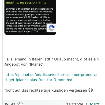
Falls jemand in Italien lädt / Urlaub macht, gibt es ein
Angebot von "IPlanet"
https://iplanet.eu/en/discover-the-summer-promo-an
d-get-iplanet-plus-free-for-3-months/
😉
Nicht auf das rechtzeitige kündigen vergessen
Spt42
26.7.2026
(
#1067
)