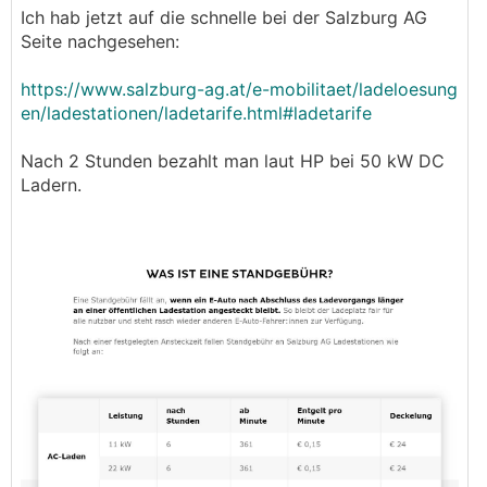
0,59 €/kwh geladen - was an sich schon kein
Ich hab jetzt auf die schnelle bei der Salzburg AG
Schnäppchen ist - aber dann noch
Seite nachgesehen:
"Blockiergebühren" von 0,1 €/min nach 2 Stunden
WÄHREND DES AKTIVEN
https://www.salzburg-ag.at/e-mobilitaet/ladeloesung
LANGSAMLADEVORGANGS zu verlangen, ist
en/ladestationen/ladetarife.html#ladetarife
echt frech.
Nach 2 Stunden bezahlt man laut HP bei 50 kW DC
Somit werde ich zukünftig diese beiden Betreiber
Ladern.
meiden und auf meine ignore Liste setzen.