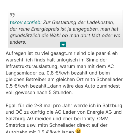
tekov schrieb:
Zur Gestaltung der Ladekosten,
der reine Energiepreis ist ja angegeben, man hat
grundsätzlich die Wahl ob man dort lädt oder wo
anders.
.
.
Aufregen ist zu viel gesagt..mir sind die paar € eh
Ich persönlich finde es auch zu teuer, aber wenn
wurscht, ich finds halt unlogisch im Sinne der
ich mich darüber aufrege, wird es auch nicht
Infrastrukturauslastung, warum man mit dem AC
günstiger
Langsamlader ca. 0,8 €/kwh bezahlt und beim
gleichen Betreiber am gleichen Ort mitn Schnellader
0,5 €/kwh bezahlt...dann wäre das Auto zumindest
voll gewesen nach 5 Stunden.
Egal, für die 2-3 mal pro Jahr werde ich in Salzburg
und OÖ zukünftig die AC Lader von Energie AG und
Salzburg AG meiden und eher bei Ionity, OMV,
Smatrics usw. mitn Schnellader direkt auf der
Autobahn mit 0,5 €/kwh laden