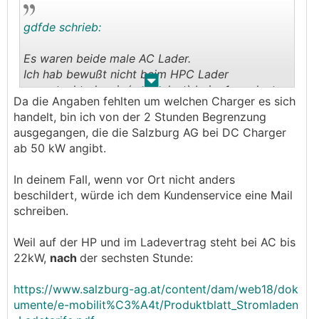
gdfde schrieb:
Es waren beide male AC Lader.
Ich hab bewußt nicht beim HPC Lader
.
.
angesteckt, da wir (zumindest) beim 1. geplant
Da die Angaben fehlten um welchen Charger es sich
haben, länger zu bleiben.
handelt, bin ich von der 2 Stunden Begrenzung
Es ist ja an sich schon eine Frechheit, dass der
ausgegangen, die die Salzburg AG bei DC Charger
AC Lader gleich viel kostet wie der DC Lader.
ab 50 kW angibt.
Beide Ladestationen waren auf (zahlbaren)
In deinem Fall, wenn vor Ort nicht anders
Parkplätzen vor Touristenhotspots (zb. Talstation
beschildert, würde ich dem Kundenservice eine Mail
Zahnradbahn), wo man immer länger als 2
schreiben.
Stunden dort steht.
Weil auf der HP und im Ladevertrag steht bei AC bis
Wie soll ich beim AC Lader mein Auto volladen,
22kW,
nach
der sechsten Stunde:
wenn ich nach 2 Stunden abgezockt werde?
https://www.salzburg-ag.at/content/dam/web18/dok
umente/e-mobilit%C3%A4t/Produktblatt_Stromladen