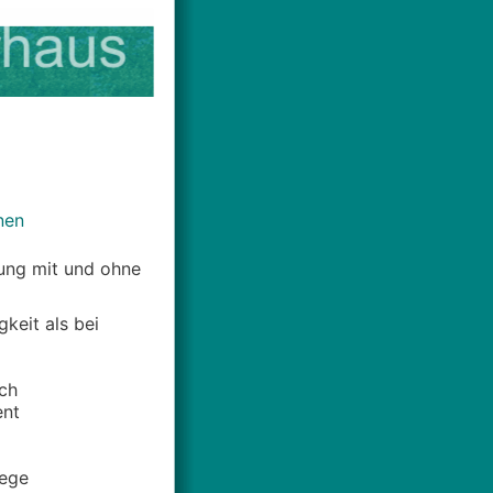
d
nen
tung mit und ohne
eit als bei
ch
ent
wege