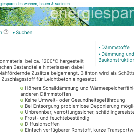
n
Suchen
Dämmstoffe
Dämmung un
Baukonstruktio
nmaterial bei ca. 1200°C hergestellt
schen Bestandteile hinterlassen dabei
blähfördernde Zusätze beigemengt. Blähton wird als Schüt
uschlagsstoff für Leichtbeton eingesetzt.
Höhere Schalldämmung und Wärmespeicherfähigk
anderen Dämmstoffen
Keine Umwelt- oder Gesundheitsgefährdung
Bei Entsorgung problemlose Deponierung mögli
Unbrennbar, verrottungssicher, schädlingsresist
Frost- und feuchtebeständig
Diffusionsoffen
Einfach verfügbarer Rohstoff, kurze Transport