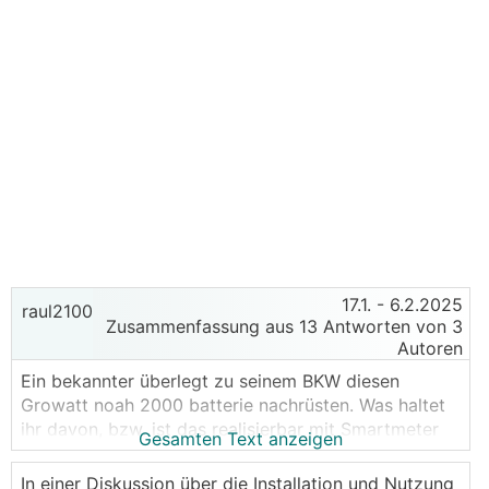
17.1.
- 6.2.2025
raul2100
Zusammenfassung aus 13 Antworten von 3
Autoren
Ein bekannter überlegt zu seinem BKW diesen
Growatt noah 2000 batterie nachrüsten. Was haltet
ihr davon, bzw. ist das realisierbar mit Smartmeter
Gesamten Text anzeigen
das er einspeist dann was genau gebraucht wird in
den AbendStunden zb.? Muss er das melden,
In einer Diskussion über die Installation und Nutzung