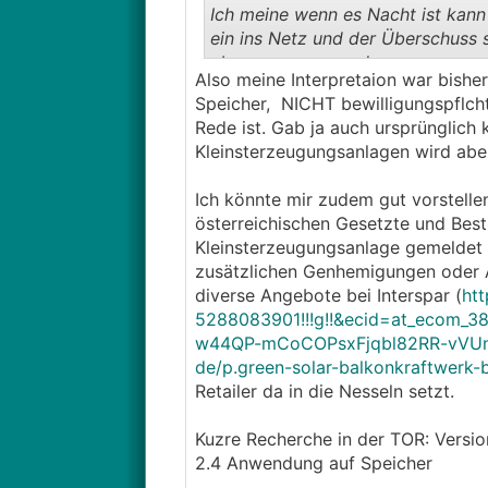
Ich meine wenn es Nacht ist kann
ein ins Netz und der Überschuss 
abgenommen werden
Also meine Interpretaion war bishe
Speicher, NICHT bewilligungspflchti
Rede ist. Gab ja auch ursprünglich
Kleinsterzeugungsanlagen wird aber
Ich könnte mir zudem gut vorstellen 
österreichischen Gesetzte und Best
Kleinsterzeugungsanlage gemeldet 
zusätzlichen Genhemigungen oder
diverse Angebote bei Interspar (
ht
5288083901!!!g!!&ecid=at_ecom_
w44QP-mCoCOPsxFjqbl82RR-vVU
de/p.green-solar-balkonkraftwerk
Retailer da in die Nesseln setzt.
Kuzre Recherche in der TOR: Version
2.4 Anwendung auf Speicher
...