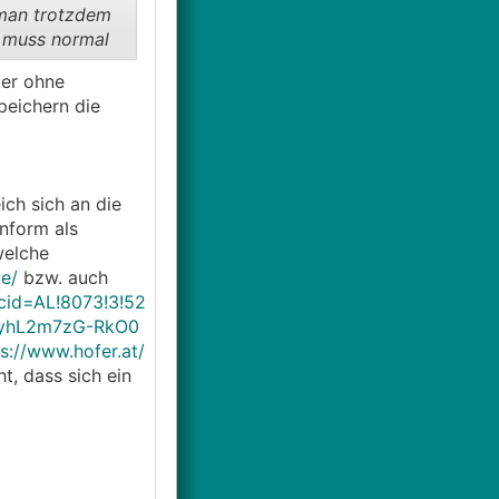
 man trotzdem
d muss normal
der ohne
peichern die
ich sich an die
nform als
welche
e/
bzw. auch
wcid=AL!8073!3!52
9yhL2m7zG-RkO0
s://www.hofer.at/
cht, dass sich ein