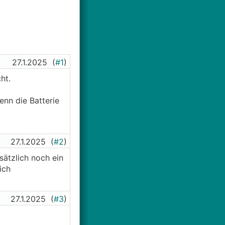
27.1.2025
(
#1
)
ht.
enn die Batterie
27.1.2025
(
#2
)
sätzlich noch ein
ich
27.1.2025
(
#3
)