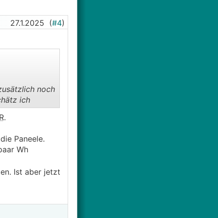
27.1.2025
(
#4
)
zusätzlich noch
hätz ich
R
.
die Paneele.
 paar Wh
. Ist aber jetzt