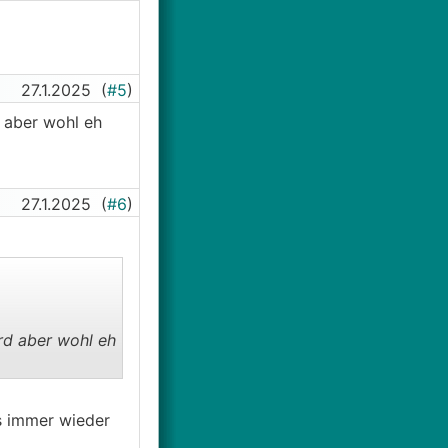
27.1.2025
(
#5
)
d aber wohl eh
27.1.2025
(
#6
)
rd aber wohl eh
es immer wieder