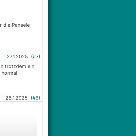
r die Paneele
27.1.2025
(
#7
)
an trotzdem ein
s normal
28.1.2025
(
#8
)