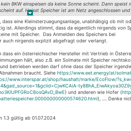
 kein BKW einspeisen da keine Sonne scheint. Dann speist
scheint auf. Heisst Speicher ist am Netz angeschlossen un
.
.
r, dass eine Kleinsterzuegungsanlage, unabhäbgig ob mit o
g ist. Allerdings stimmt, dass da eigentlich nirgends von S
 keine mit Speicher. Das Anmelden des Speichers bei
 auch nirgends explizit abgefragt oder verlangt.
dass ein österreichischer Hersteller mit Vertrieb in Österre
immungen hält, also z.B. ein Solmate mit Speicher rechtsko
und betrieben werden darf ohne dass der Speicher irgend
 Abnahmen braucht. Siehe
https://www.eet.energy/at/solmat
tps://www.interspar.at/shop/haushalt/marke/EcoFlow/?s_k
384&gad_source=1&gclid=CjwKCAiA-ty8BhA_EiwAkyoa30Z
no3KlUPFGRoC8osQAvD_BwE
) und anderen wie Hofer (
http
-batteriespeicher.000000000000574620.html
), .... Denke ni
 1.3 gültig ab 01.07.2024