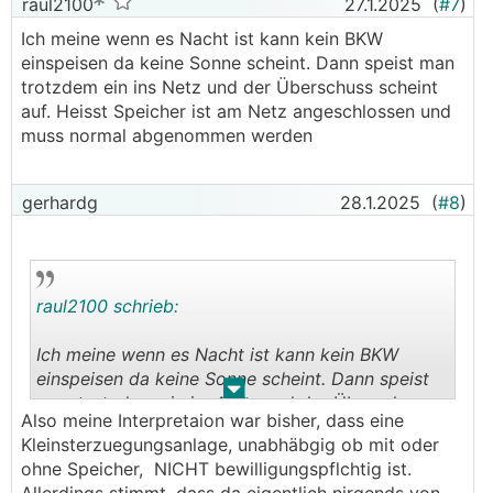
raul2100
27.1.2025
(
#7
)
Ich meine wenn es Nacht ist kann kein BKW
einspeisen da keine Sonne scheint. Dann speist man
trotzdem ein ins Netz und der Überschuss scheint
auf. Heisst Speicher ist am Netz angeschlossen und
muss normal abgenommen werden
gerhardg
28.1.2025
(
#8
)
raul2100 schrieb:
Ich meine wenn es Nacht ist kann kein BKW
einspeisen da keine Sonne scheint. Dann speist
.
.
man trotzdem ein ins Netz und der Überschuss
Also meine Interpretaion war bisher, dass eine
scheint auf. Heisst Speicher ist am Netz
Kleinsterzuegungsanlage, unabhäbgig ob mit oder
angeschlossen und muss normal abgenommen
ohne Speicher, NICHT bewilligungspflchtig ist.
werden