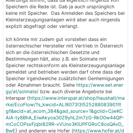
Allerdings stimmt, dass da eigentlich nirgends von
Speichern die Rede ist. Gab ja auch ursprünglich
keine mit Speicher. Das Anmelden des Speichers bei
Kleinsterzeugungsanlagen wird aber auch nirgends
explizit abgefragt oder verlangt.
Ich könnte mir zudem gut vorstellen dass ein
österreichischer Hersteller mit Vertrieb in Österreich
sich an die österreichischen Gesetzte und
Bestimmungen hält, also z.B. ein Solmate mit
Speicher rechtskonform als Kleinsterzeugungsanlage
gemeldet und betrieben werden darf ohne dass der
Speicher irgendwelche zusätzlichen Genhemigungen
oder Abnahmen braucht. Siehe
https://www.eet.ener
gy/at/solmate/
bzw. auch diverse Angebote bei
Interspar (
https://www.interspar.at/shop/haushalt/ma
rke/EcoFlow/?s_kwcid=AL!8073!3!525288083901!!!
g!!&ecid=at_ecom_384&gad_source=1&gclid=CjwKC
AiA-ty8BhA_EiwAkyoa30Z9yhL2m7zG-RkO0w44QP-
mCoCOPsxFjqbl82RR-vVUno3KlUPFGRoC8osQAvD_
BwE
) und anderen wie Hofer (
https://www.hofer.at/d