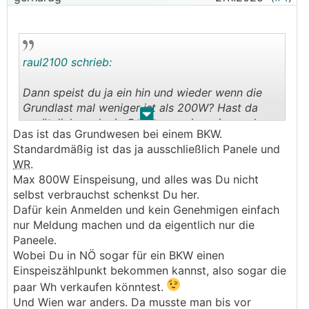
raul2100 schrieb:
Dann speist du ja ein hin und wieder wenn die
Grundlast mal weniger ist als 200W? Hast da
.
.
zusätzlich noch ein Gerät zum einspeisen oder
Das ist das Grundwesen bei einem BKW.
wie funktioniert das? Das sieht dann der
Standardmäßig ist das ja ausschließlich Panele und
Netzbetreiber mal schätz ich
WR
.
Max 800W Einspeisung, und alles was Du nicht
selbst verbrauchst schenkst Du her.
Dafür kein Anmelden und kein Genehmigen einfach
nur Meldung machen und da eigentlich nur die
Paneele.
Wobei Du in NÖ sogar für ein BKW einen
Einspeiszählpunkt bekommen kannst, also sogar die
paar Wh verkaufen könntest.
Und Wien war anders. Da musste man bis vor