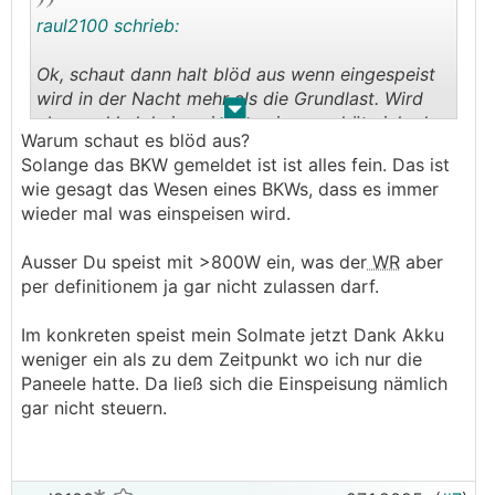
raul2100 schrieb:
Ok, schaut dann halt blöd aus wenn eingespeist
wird in der Nacht mehr als die Grundlast. Wird
.
.
aber wohl eh keinen interessieren schätz ich, da
Warum schaut es blöd aus?
müsst schon wer dich anlehnen
Solange das BKW gemeldet ist ist alles fein. Das ist
wie gesagt das Wesen eines BKWs, dass es immer
wieder mal was einspeisen wird.
Ausser Du speist mit >800W ein, was der
WR
aber
per definitionem ja gar nicht zulassen darf.
Im konkreten speist mein Solmate jetzt Dank Akku
weniger ein als zu dem Zeitpunkt wo ich nur die
Paneele hatte. Da ließ sich die Einspeisung nämlich
gar nicht steuern.