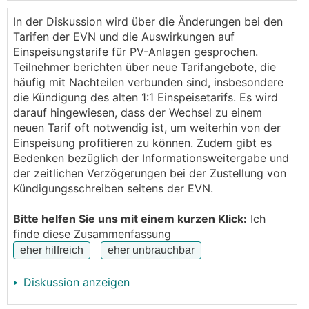
laufenden Monat haben kündigen wird.
Besonders nett finde ich die Info, dass man 1-2
In der Diskussion wird über die Änderungen bei den
Wochen vor der Kündigung darüber informiert wird,
Tarifen der EVN und die Auswirkungen auf
welcher neue Vertrag angeboten wird eine 1:1
Einspeisungstarife für PV-Anlagen gesprochen.
Vergütung gibt es dann nicht mehr.
Teilnehmer berichten über neue Tarifangebote, die
Ein Schelm der denkt, die wollen nicht, dass man viel
häufig mit Nachteilen verbunden sind, insbesondere
Zeit hat sich nach Alternativen umzusehen.
die Kündigung des alten 1:1 Einspeisetarifs. Es wird
Ich habe noch eine Preisgarantie - aber ich denk
darauf hingewiesen, dass der Wechsel zu einem
sobald diese vorbei ist wird die Kündigung folgen.
neuen Tarif oft notwendig ist, um weiterhin von der
Da ich davon ausgehe, dass es allen anderen Kunden
Einspeisung profitieren zu können. Zudem gibt es
auch so ergehen wird, starte ich dieses Thema um
Bedenken bezüglich der Informationsweitergabe und
Ideen zu den besten Alternativen zum EVN
der zeitlichen Verzögerungen bei der Zustellung von
Sonnenstrom zu finden.
Kündigungsschreiben seitens der EVN.
LG
Christoph
Bitte helfen Sie uns mit einem kurzen Klick:
Ich
finde diese Zusammenfassung
Diskussion anzeigen