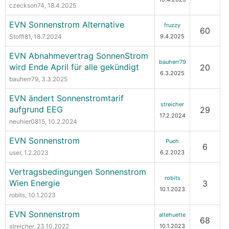
czeckson74
, 18.4.2025
EVN Sonnenstrom Alternative
fruzzy
60
Stoffl81
, 18.7.2024
9.4.2025
EVN Abnahmevertrag SonnenStrom
bauherr79
wird Ende April für alle gekündigt
20
6.3.2025
bauherr79
, 3.3.2025
EVN ändert Sonnenstromtarif
streicher
aufgrund EEG
29
17.2.2024
neuhier0815
, 10.2.2024
EVN Sonnenstrom
Puch
6
user
, 1.2.2023
6.2.2023
Vertragsbedingungen Sonnenstrom
robits
Wien Energie
3
10.1.2023
robits
, 10.1.2023
EVN Sonnenstrom
altehuette
68
streicher
, 23.10.2022
10.1.2023