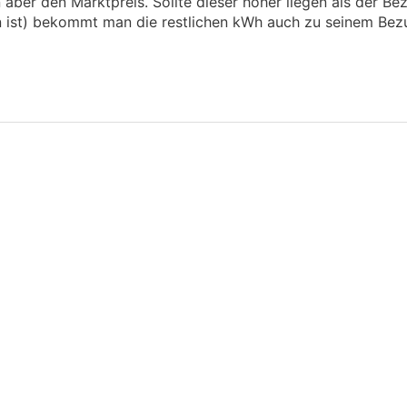
ber den Marktpreis. Sollte dieser höher liegen als der Bez
st) bekommt man die restlichen kWh auch zu seinem Bezug