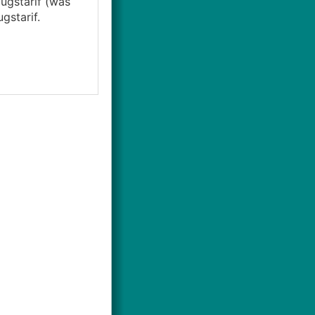
ugstarif (was
starif.