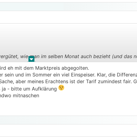
ergütet, wie man im selben Monat auch bezieht (und das n
.
.
ird eh mit dem Marktpreis abgegolten.
er (oder Viel-Bezieher)
er sein und im Sommer ein viel Einspeiser. Klar, die Differe
Sache, aber meines Erachtens ist der Tarif zumindest fair. G
s ja - bitte um Aufklärung
rgendwo mitnaschen