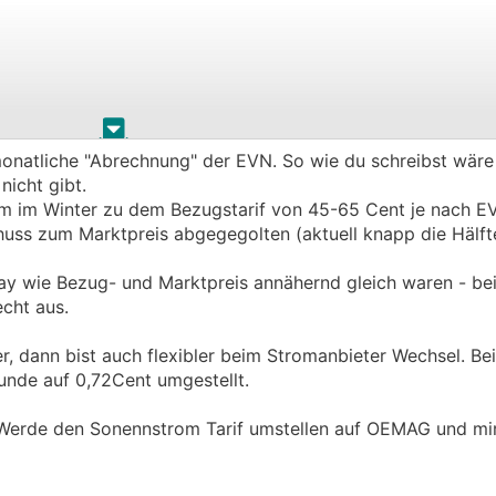
.
.
onatliche "Abrechnung" der EVN. So wie du schreibst wäre 
 nicht gibt.
ergütet, wie man im selben Monat auch bezieht (und das n
om im Winter zu dem Bezugstarif von 45-65 Cent je nach EV
s zum Marktpreis abgegegolten (aktuell knapp die Hälf
er (oder Viel-Bezieher)
 wie Bezug- und Marktpreis annähernd gleich waren - bei
echt aus.
 wird eh mit dem Marktpreis abgegolten.
her sein und im Sommer ein viel Einspeiser. Klar, die Diffe
r, dann bist auch flexibler beim Stromanbieter Wechsel. Be
n der Sache, aber meines Erachtens ist der Tarif zumindest f
unde auf 0,72Cent umgestellt.
? Falls ja - bitte um Aufklärung
. Werde den Sonennstrom Tarif umstellen auf OEMAG und mi
irgendwo mitnaschen