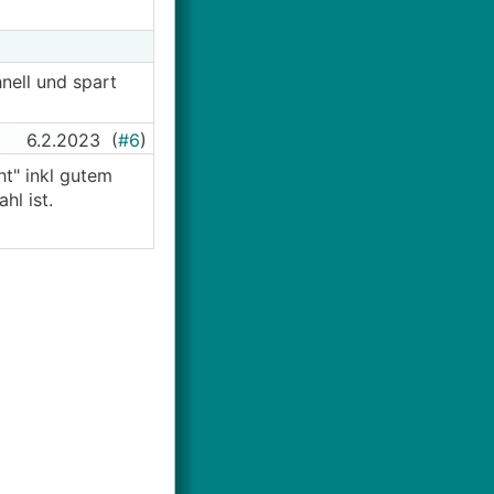
nell und spart
6.2.2023
(
#6
)
t" inkl gutem
hl ist.