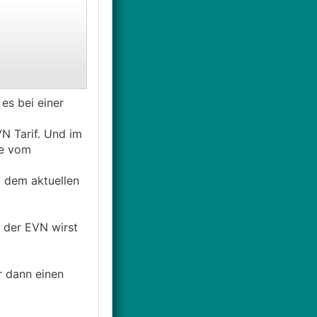
es bei einer
ur ohne
N Tarif. Und im
te vom
 dem aktuellen
renz aufgrund
i der EVN wirst
air. Gibt es
r dann einen