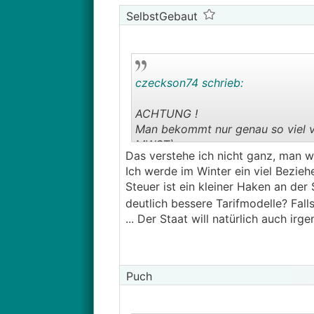
SelbstGebaut
czeckson74 schrieb:
ACHTUNG !
Man bekommt nur genau so viel v
MWST).
Das verstehe ich nicht ganz, man w
ALSO nur was für Gering-Einspeis
Ich werde im Winter ein viel Bezieh
Steuer ist ein kleiner Haken an der 
deutlich bessere Tarifmodelle? Fall
... Der Staat will natürlich auch i
Puch