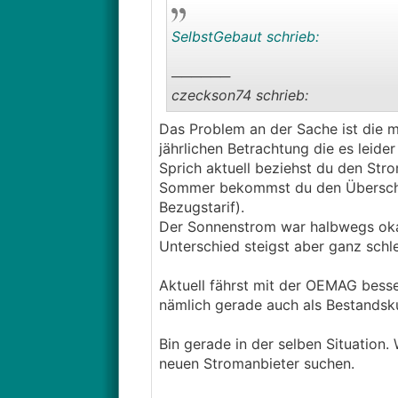
SelbstGebaut schrieb:
──────
czeckson74 schrieb:
Das Problem an der Sache ist die m
ACHTUNG !
jährlichen Betrachtung die es leider
Man bekommt nur genau so viel v
Sprich aktuell beziehst du den Str
MWST).
Sommer bekommst du den Überschus
ALSO nur was für Gering-Einspeis
Bezugstarif).
───────────────
Der Sonnenstrom war halbwegs okay
Unterschied steigst aber ganz schl
Das verstehe ich nicht ganz, man
Ich werde im Winter ein viel Bezie
Aktuell fährst mit der OEMAG besse
der Steuer ist ein kleiner Haken a
nämlich gerade auch als Bestandsk
hier deutlich bessere Tarifmodelle
Bin gerade in der selben Situation
... Der Staat will natürlich auch 
neuen Stromanbieter suchen.