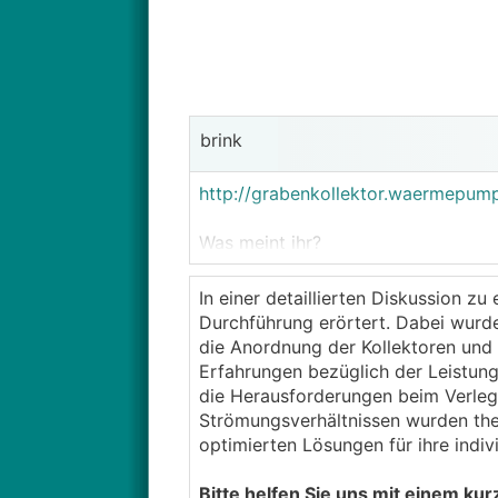
brink
http://grabenkollektor.waermepum
Was meint ihr?
Das Grundstück fällt von Süd nach
In einer detaillierten Diskussion 
Höhenkoten der Grundstücksecken: 
Durchführung erörtert. Dabei wurde
die Anordnung der Kollektoren und d
Mein ursprünglicher Thread mit vie
Erfahrungen bezüglich der Leistu
http://www.energiesparhaus.at/for
die Herausforderungen beim Verleg
Strömungsverhältnissen wurden them
optimierten Lösungen für ihre indiv
Bitte helfen Sie uns mit einem kur