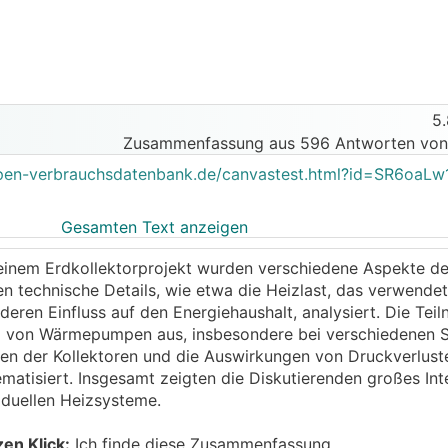
5
Zusammenfassung aus 596 Antworten von
pen-verbrauchsdatenbank.de/canvastest.html?id=SR6oaLw1
Gesamten Text anzeigen
 Nord um ca. 3 m ab.
zu einem Erdkollektorprojekt wurden verschiedene Aspekte d
Nord: 230,10 m, Ost: 232,85m, Süd: 233,12m, West: 231,2
n technische Details, wie etwa die Heizlast, das verwendet
eren Einfluss auf den Energiehaushalt, analysiert. Die Tei
len Erklärungen von Richard3007:
ng von Wärmepumpen aus, insbesondere bei verschiedenen 
um/39114
en der Kollektoren und die Auswirkungen von Druckverlust
atisiert. Insgesamt zeigten die Diskutierenden großes Int
iduellen Heizsysteme.
zen Klick:
Ich finde diese Zusammenfassung