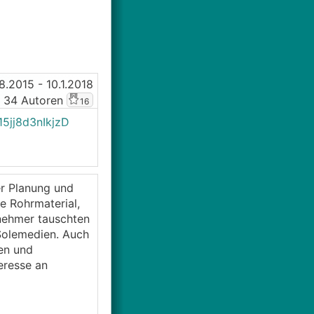
.8.2015
- 10.1.2018
 34 Autoren
16
5jj8d3nIkjzD
er Planung und
7m
e Rohrmaterial,
lnehmer tauschten
Solemedien. Auch
en und
eresse an