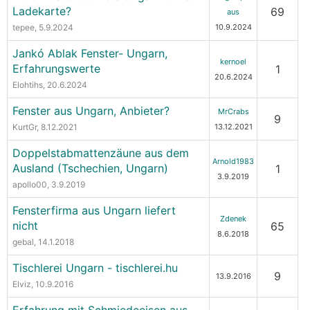
Ladekarte?
69
aus
tepee
, 5.9.2024
10.9.2024
Jankó Ablak Fenster- Ungarn,
kernoel
Erfahrungswerte
1
20.6.2024
Elohtihs
, 20.6.2024
Fenster aus Ungarn, Anbieter?
MrCrabs
9
KurtGr
, 8.12.2021
13.12.2021
Doppelstabmattenzäune aus dem
Arnold1983
Ausland (Tschechien, Ungarn)
1
3.9.2019
apollo00
, 3.9.2019
Fensterfirma aus Ungarn liefert
Zdenek
nicht
65
8.6.2018
gebal
, 14.1.2018
Tischlerei Ungarn - tischlerei.hu
9
13.9.2016
Elviz
, 10.9.2016