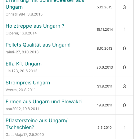
Erfahrung mit Schmiedeeisen aus
Ungarn
3
5.12.2015
Christl1984
, 3.8.2015
Holztreppe aus Ungarn ?
1
15.11.2014
Olperer
, 16.9.2014
Pellets Qualität aus Ungarn!
0
8.10.2013
raimi-27
, 8.10.2013
Elfa Kft Ungarn
0
20.6.2013
Lisi123
, 20.6.2013
Strompreis Ungarn
3
31.8.2011
Vectra
, 20.8.2011
Firmen aus Ungarn und Slowakei
0
19.8.2011
bau2012
, 19.8.2011
Pflastersteine aus Ungarn/
Tschechien?
1
2.5.2010
Gast Maja17
, 2.5.2010