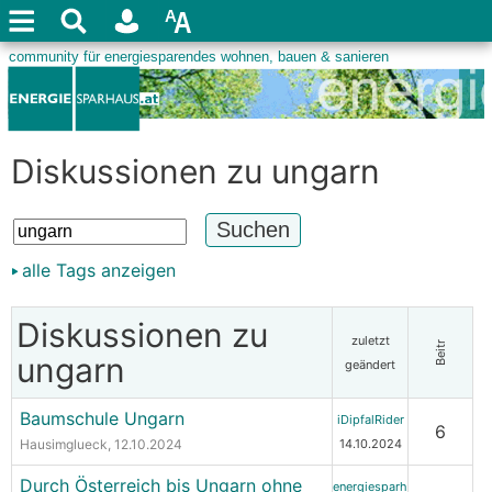
Diskussionen zu ungarn
alle Tags anzeigen
Diskussionen zu
zuletzt
Beitr
ungarn
geändert
Baumschule Ungarn
iDipfalRider
6
Hausimglueck
, 12.10.2024
14.10.2024
Durch Österreich bis Ungarn ohne
energiesparh