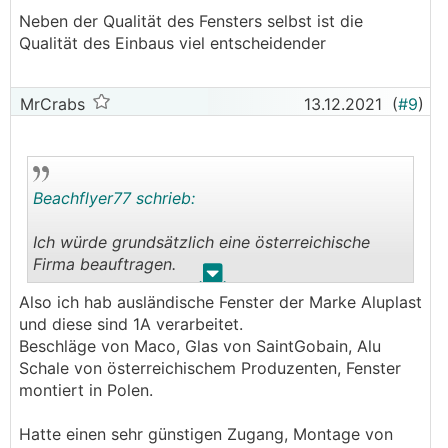
Neben der Qualität des Fensters selbst ist die
Qualität des Einbaus viel entscheidender
MrCrabs
13.12.2021
(
#9
)
Beachflyer77 schrieb:
Ich würde grundsätzlich eine österreichische
Firma beauftragen.
.
.
Also ich hab ausländische Fenster der Marke Aluplast
Neben der Qualität des Fensters selbst ist die
und diese sind 1A verarbeitet.
Qualität des Einbaus viel entscheidender
Beschläge von Maco, Glas von SaintGobain, Alu
Schale von österreichischem Produzenten, Fenster
montiert in Polen.
Hatte einen sehr günstigen Zugang, Montage von