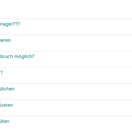
lager???
ieren
hbruch möglich?
?
dichen
Kosten
llen