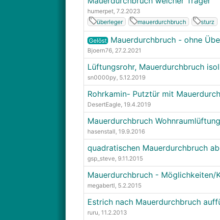
Mauerdurchbruch welcher Träger
humerpet
, 7.2.2023
überleger
mauerdurchbruch
sturz
Mauerdurchbruch - ohne Über
Gelöst
Bjoern76
, 27.2.2021
Lüftungsrohr, Mauerdurchbruch isol
sn0000py
, 5.12.2019
Rohrkamin- Putztür mit Mauerdurc
DesertEagle
, 19.4.2019
Mauerdurchbruch Wohnraumlüftung
hasenstall
, 19.9.2016
quadratischen Mauerdurchbruch ab
gsp_steve
, 9.11.2015
Mauerdurchbruch - Möglichkeiten/
megabertl
, 5.2.2015
Estrich nach Mauerdurchbruch auffü
ruru
, 11.2.2013