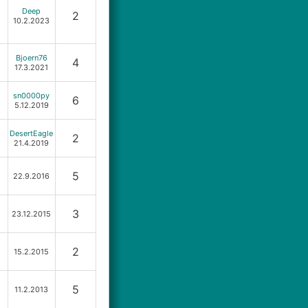
Deep
2
10.2.2023
Bjoern76
4
17.3.2021
sn0000py
6
5.12.2019
DesertEagle
2
21.4.2019
5
22.9.2016
3
23.12.2015
2
15.2.2015
5
11.2.2013