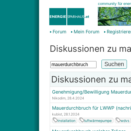
Forum
Mein Forum
Registriere
Diskussionen zu m
Diskussionen zu m
Genehmigung/Bewilligung Mauerdu
Nikodim
, 28.4.2024
Mauerdurchbruch für LWWP (nachr
kubist
, 28.1.2024
installation
luftwärmepumpe
wdvs