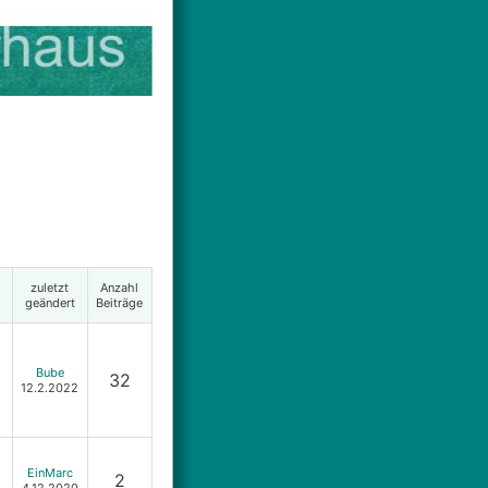
zuletzt
Anzahl
geändert
Beiträge
Bube
32
12.2.2022
EinMarc
2