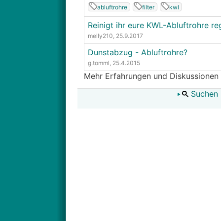
abluftrohre
filter
kwl
Reinigt ihr eure KWL-Abluftrohre r
melly210
, 25.9.2017
Dunstabzug - Abluftrohre?
g.tomml
, 25.4.2015
Mehr Erfahrungen und Diskussionen
Suchen