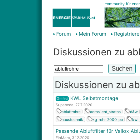
Forum
Mein Forum
Registriere
Diskussionen zu abl
Diskussionen zu ab
KWL Selbstmontage
Gelöst
Supapeda
, 27.7.2020
abluftrohre
aerosilent_stratos
d&w
haustechnik
kg_rohr_2000_pp
kwl
Passende Abluftfilter für Vallox Abl
EinMarc
, 3.12.2020