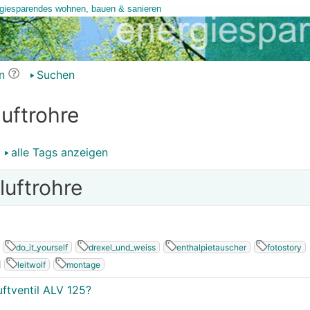
n
Suchen
uftrohre
alle Tags anzeigen
luftrohre
do_it_yourself
drexel_und_weiss
enthalpietauscher
fotostory
leitwolf
montage
uftventil ALV 125?