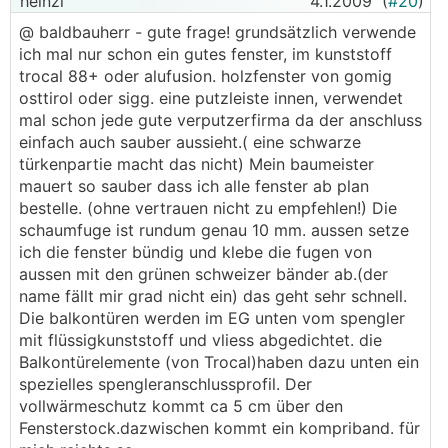
heinzi
4.1.2009
(
#20
)
@ baldbauherr - gute frage! grundsätzlich verwende
ich mal nur schon ein gutes fenster, im kunststoff
trocal 88+ oder alufusion. holzfenster von gomig
osttirol oder sigg. eine putzleiste innen, verwendet
mal schon jede gute verputzerfirma da der anschluss
einfach auch sauber aussieht.( eine schwarze
türkenpartie macht das nicht) Mein baumeister
mauert so sauber dass ich alle fenster ab plan
bestelle. (ohne vertrauen nicht zu empfehlen!) Die
schaumfuge ist rundum genau 10 mm. aussen setze
ich die fenster bündig und klebe die fugen von
aussen mit den grünen schweizer bänder ab.(der
name fällt mir grad nicht ein) das geht sehr schnell.
Die balkontüren werden im EG unten vom spengler
mit flüssigkunststoff und vliess abgedichtet. die
Balkontürelemente (von Trocal)haben dazu unten ein
spezielles spengleranschlussprofil. Der
vollwärmeschutz kommt ca 5 cm über den
Fensterstock.dazwischen kommt ein kompriband. für