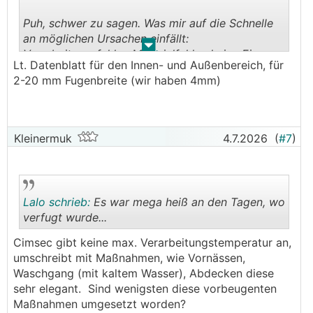
Puh, schwer zu sagen. Was mir auf die Schnelle
an möglichen Ursachen einfällt:
.
.
Verarbeitungsfehler, Materialfehler, keine Eignung
Lt. Datenblatt für den Innen- und Außenbereich, für
für den Außenbereich, Fugenbreite zu gering für
2-20 mm Fugenbreite (wir haben 4mm)
die gewählte Fugenmaße. Aber es gibt sicher
User hier im Forum, die sich damit besser
auskennen als ich.
Kleinermuk
4.7.2026
(
#7
)
Lalo schrieb:
Es war mega heiß an den Tagen, wo
verfugt wurde...
Cimsec gibt keine max. Verarbeitungstemperatur an,
.
.
umschreibt mit Maßnahmen, wie Vornässen,
Waschgang (mit kaltem Wasser), Abdecken diese
sehr elegant. Sind wenigsten diese vorbeugenten
Maßnahmen umgesetzt worden?