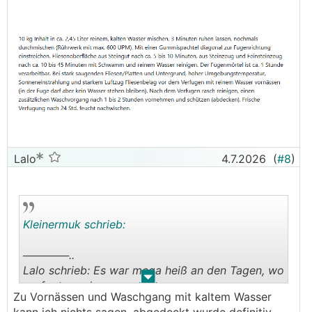
Lalo
4.7.2026
(
#8
)
Kleinermuk schrieb:
──────..
Lalo schrieb: Es war mega heiß an den Tagen, wo
.
.
verfugt wurde...
Zu Vornässen und Waschgang mit kaltem Wasser
───────────────