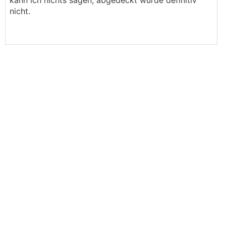
kann ich nichts sagen, abgedeckt wurde definitiv
nicht.
Cimsec gibt keine max. Verarbeitungstemperatur
an, umschreibt mit Maßnahmen, wie Vornässen,
Waschgang (mit kaltem Wasser), Abdecken diese
sehr elegant. Sind wenigsten diese
vorbeugenten Maßnahmen umgesetzt worden?