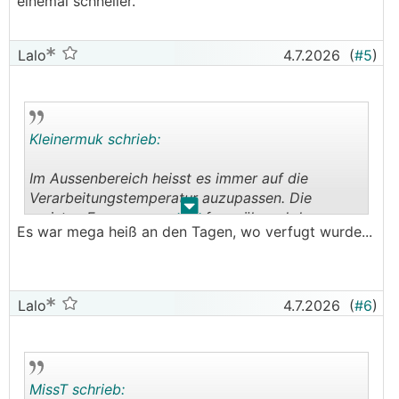
einemal schneller.
Lalo
4.7.2026
(
#5
)
Kleinermuk schrieb:
Im Aussenbereich heisst es immer auf die
Verarbeitungstemperatur auzupassen. Die
.
.
meisten Fugenmassen dürfen während der
Es war mega heiß an den Tagen, wo verfugt wurde...
Aushärtungsphase nicht über 30°C bekommen.
Die sind bei direkter Sonneneinstrahlung recht
schnell erreicht. Und bei sehr dünnen Fugen geht
die Trocknungsphase noch einemal schneller.
Lalo
4.7.2026
(
#6
)
MissT schrieb: