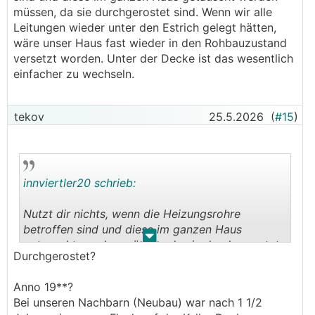
müssen, da sie durchgerostet sind. Wenn wir alle
Leitungen wieder unter den Estrich gelegt hätten,
wäre unser Haus fast wieder in den Rohbauzustand
versetzt worden. Unter der Decke ist das wesentlich
einfacher zu wechseln.
tekov
25.5.2026
(
#15
)
innviertler20 schrieb:
Nutzt dir nichts, wenn die Heizungsrohre
betroffen sind und diese im ganzen Haus
.
.
getauscht werden müssen, da sie durchgerostet
Durchgerostet?
sind.
Anno 19**?
Bei unseren Nachbarn (Neubau) war nach 1 1/2