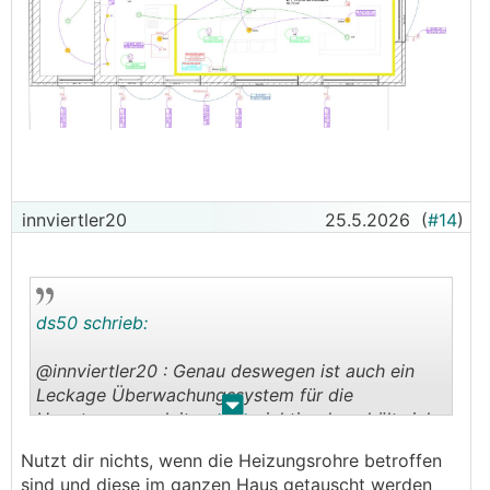
innviertler20
25.5.2026
(
#14
)
ds50 schrieb:
@innviertler20 : Genau deswegen ist auch ein
Leckage Überwachungssystem für die
.
.
Hauptwasserzuleitung so wichtig, dann hält sich
der Schaden normalerweise in Grenzen.
Nutzt dir nichts, wenn die Heizungsrohre betroffen
sind und diese im ganzen Haus getauscht werden