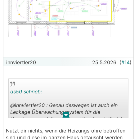
innviertler20
25.5.2026
(
#14
)
ds50 schrieb:
@innviertler20 : Genau deswegen ist auch ein
Leckage Überwachungssystem für die
.
.
Hauptwasserzuleitung so wichtig, dann hält sich
der Schaden normalerweise in Grenzen.
Nutzt dir nichts, wenn die Heizungsrohre betroffen
sind und diese im ganzen Haus getauscht werden