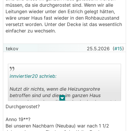
müssen, da sie durchgerostet sind. Wenn wir alle
Leitungen wieder unter den Estrich gelegt hätten,
wäre unser Haus fast wieder in den Rohbauzustand
versetzt worden. Unter der Decke ist das wesentlich
einfacher zu wechseln.
tekov
25.5.2026
(
#15
)
innviertler20 schrieb:
Nutzt dir nichts, wenn die Heizungsrohre
betroffen sind und diese im ganzen Haus
.
.
getauscht werden müssen, da sie durchgerostet
Durchgerostet?
sind.
Anno 19**?
Bei unseren Nachbarn (Neubau) war nach 1 1/2