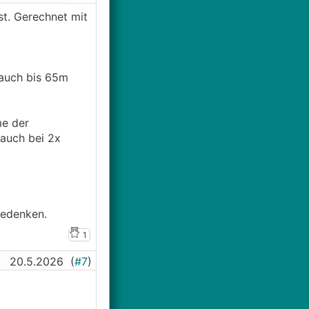
t. Gerechnet mit
 auch bis 65m
me der
auch bei 2x
bedenken.
1
20.5.2026
(
#7
)