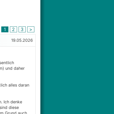
1
2
3
>
19.05.2026
sentlich
m) und daher
ich alles daran
. Ich denke
sind diese
hem Grund auch