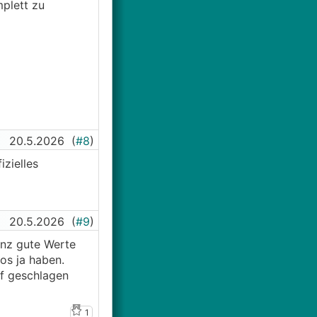
mplett zu
20.5.2026
(
#8
)
zielles
20.5.2026
(
#9
)
nz gute Werte
fos ja haben.
f geschlagen
1