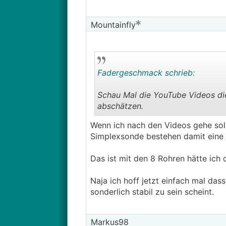
Mountainfly
Fadergeschmack schrieb:
Schau Mal die YouTube Videos di
abschätzen.
Wenn ich nach den Videos gehe soll
https://www.energiesparhaus.at
Simplexsonde bestehen damit eine 
Dauert keine 20 Minuten und man 
Das ist mit den 8 Rohren hätte ich
Naja ich hoff jetzt einfach mal da
sonderlich stabil zu sein scheint.
Markus98