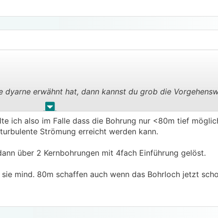
e dyarne erwähnt hat, dann kannst du grob die Vorgehensw
.
.
te ich also im Falle dass die Bohrung nur <80m tief möglic
/forum-angebot-tiefenbohrung/84854_1#917864
turbulente Strömung erreicht werden kann.
hat ein besseren Einblick.
 dann über 2 Kernbohrungen mit 4fach Einführung gelöst.
ss sie mind. 80m schaffen auch wenn das Bohrloch jetzt scho