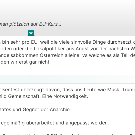
an plötzlich auf EU-Kurs...
.
.
 bin sehr pro EU, weil die viele sinnvolle Dinge durchsetzt 
ändert trotzdem nichts an der Gültigkeit von OGH-Urteilen,
rden oder die Lokalpolitiker aus Angst vor der nächsten W
ndelsabkommen Österreich alleine vs welche es als Teil d
en wir erst gar nicht.
felsenfest überzeugt davon, dass uns Leute wie Musk, Tru
ld Gemeinschaft. Eine Notwendigkeit.
aates und Gegner der Anarchie.
 regelmäßig überarbeitet und angepasst werden.