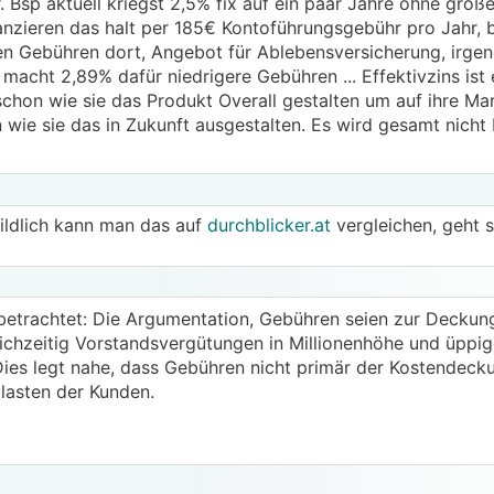
er. Bsp aktuell kriegst 2,5% fix auf ein paar Jahre ohne gro
anzieren das halt per 185€ Kontoführungsgebühr pro Jahr, 
en Gebühren dort, Angebot für Ablebensversicherung, irge
acht 2,89% dafür niedrigere Gebühren ... Effektivzins ist 
schon wie sie das Produkt Overall gestalten um auf ihre M
ie sie das in Zukunft ausgestalten. Es wird gesamt nicht bi
ildlich kann man das auf
durchblicker.at
vergleichen, geht s
 betrachtet: Die Argumentation, Gebühren seien zur Deckun
eichzeitig Vorstandsvergütungen in Millionenhöhe und üppi
ies legt nahe, dass Gebühren nicht primär der Kostendeck
lasten der Kunden.