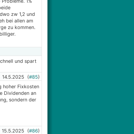
ße Probleme. 1%
beide
ndwo zw 1,2 und
eh bei allen am
arge zu kommen.
lliger.
chnell und spart
14.5.2025
(
#85
)
g hoher Fixkosten
ge Dividenden an
ung, sondern der
15.5.2025
(
#86
)