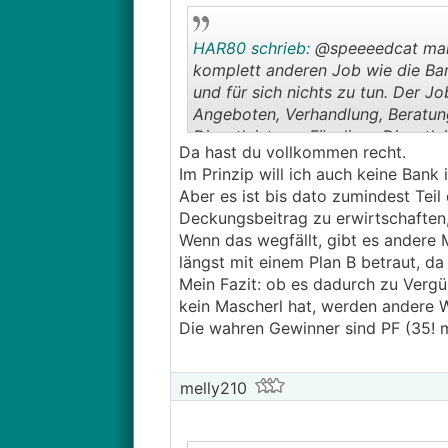
Aus rechtlicher Sicht gibt es daher
HAR80 schrieb:
@speeeedcat man 
komplett anderen Job wie die Bank
Was haltet ihr davon? Ist recht einse
und für sich nichts zu tun. Der J
Angeboten, Verhandlung, Beratung 
Dienstleistung. Für diese Dienstle
Da hast du vollkommen recht.
es zu keinem positiven Abschluss
Im Prinzip will ich auch keine Bank
Aber es ist bis dato zumindest Teil
Deckungsbeitrag zu erwirtschaften, 
Wenn das wegfällt, gibt es andere 
längst mit einem Plan B betraut, da 
Mein Fazit: ob es dadurch zu Verg
kein Mascherl hat, werden andere
Die wahren Gewinner sind PF (35! 
melly210