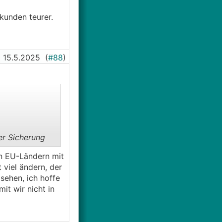
tkunden teurer.
15.5.2025
(
#88
)
er Sicherung
en EU-Ländern mit
t viel ändern, der
ehen, ich hoffe
st die
t wir nicht in
vatkunden