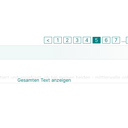
<
1
2
3
4
5
6
7
...
iert und angefragt, ob bei meinen beiden - mittlerweile vol
Gesamten Text anzeigen
ebühren in Höhe von jeweils 1 % der Kreditsumme verrechnet
rückerstattbar gelten könnten. Diese Gebühren wurden dir
et:
cht, in der Sie auf eine kürzlich ergangene OGH-Entscheid
ungsgebühren unzulässig seien.