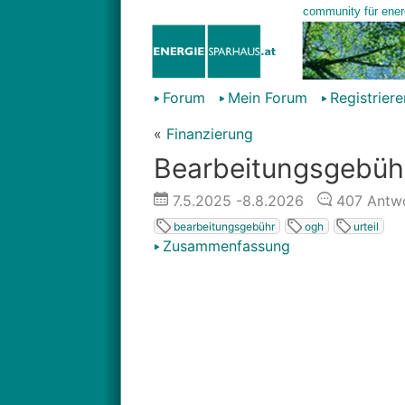
Forum
Mein Forum
Registriere
«
Finanzierung
Bearbeitungsgebühr
7.5.2025
-8.8.2026
407
Antwo
bearbeitungsgebühr
ogh
urteil
Zusammenfassung