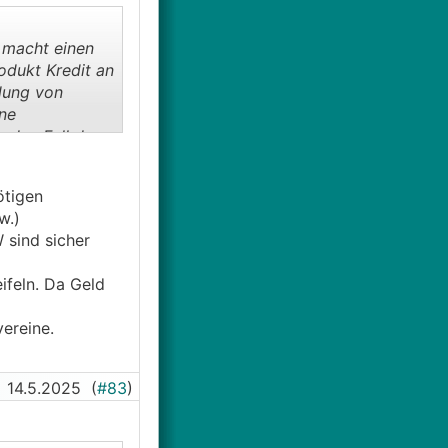
 macht einen
odukt Kredit an
olung von
ine
r den Fall dass
ötigen
w.)
 sind sicher
ifeln. Da Geld
ereine.
14.5.2025
(
#83
)