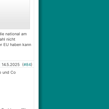
die national am
 in Zweifel
ahl nicht
er EU haben kann
14.5.2025
(
#84
)
mp und Co