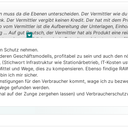
 keine Grundlage für eine Refundierung.
muss da die Ebenen unterscheiden. Der Vermittler wie du
. Der Vermittler vergibt keinen Kredit. Der hat mit dem Pr
itig dargestellt, nicht?
ob vom Vermittler ist die Aufbereitung der Unterlagen, Einh
... Auf gut Deutsch, der Vermittler hat als Produkt eine re
.
.
istung kann natürlich auch ein Entgelt vereinbart werden, fü
 kommen sollte.
 in Schutz nehmen.
 deren Geschäftsmodells, profitabel zu sein und auch den n
(Stichwort Infrastruktur wie Stationärbetrieb, IT-Kosten us
Mittel und Wege, dies zu kompensieren. Ebenso findige RAW
bin ich mir sicher.
ünstigungen für den Verbraucher kommt, wage ich zu bezwe
 Wege gefunden werden.
mal auf der Zunge zergehen lassen) und Verbraucherschutzv