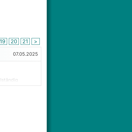
19
20
21
>
07.05.2025
lständig
 wurden, die laut
ekt vom
ung Bezug