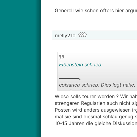
Generell wie schon öfters hier argu
melly210
Elbenstein schrieb:
──────..
coisarica schrieb: Dies legt nah
von Renditen dienen – zulasten d
Wieso solls teurer werden ? Wir ha
───────────────
strengeren Regularien auch nicht sig
Posten wird anders ausgewiesen ir
Das ist bei jedem börsennotierte
mal sie sind diesmal schlau genug 
Aktionärsstruktur eine ganz ander
10-15 Jahren die gleiche Diskussio
Generell wie schon öfters hier ar