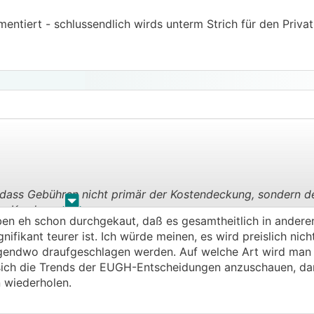
mentiert - schlussendlich wirds unterm Strich für den Priva
e, dass Gebühren nicht primär der Kostendeckung, sondern d
.
.
er Kunden.
ben eh schon durchgekaut, daß es gesamtheitlich in ander
nifikant teurer ist. Ich würde meinen, es wird preislich nich
gendwo draufgeschlagen werden. Auf welche Art wird man s
n Unternehmen weltweit so - und bei einer Mehrheit davon i
sich die Trends der EUGH-Entscheidungen anzuschauen, dami
e als bei den Mehrheit der Banken bei uns in Österreich.
n wiederholen.
gumentiert - schlussendlich wirds unterm Strich für den Pri