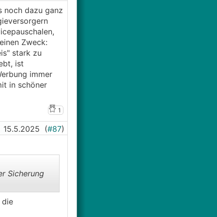
das noch dazu ganz
rgieversorgern
icepauschalen,
 einen Zweck:
s" stark zu
bt, ist
r Werbung immer
it in schöner
1
15.5.2025
(
#87
)
er Sicherung
 die