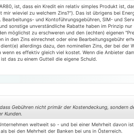
R80, ist, dass ein Kredit ein relativ simples Produkt ist, 
iht mir wieviel zu welchem Zins?"). Das ist übrigens bei Ene
. Bearbeitungs- und Kontoführungsgebühren, SIM- und Serv
nd sonstige unverständliche Rabatte haben im Prinzip nur
den möglichst zu erschweren und den (echten) eigenen "Prei
en in den Zins einrechnet oder eine Bearbeitungsgebühr erhe
 dient(e) allerdings dazu, den nominellen Zins, der bei de
 wenn es effektiv gleich viel kostet. Wenn die Anbieter dam
 ist das zu einem Gutteil die eigene Schuld.
 dass Gebühren nicht primär der Kostendeckung, sondern d
er Kunden.
Unternehmen weltweit so - und bei einer Mehrheit davon ist
.
.
als bei den Mehrheit der Banken bei uns in Österreich.