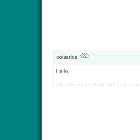
coisarica
Hallo,
ich habe meine Bank höflich kontakt
getilgten - Krediten Bearbeitungsg
aktueller OGH-Rechtsprechung als 
Auszahlungsbetrag einbehalten.
Die Bank hat inzwischen geantwort
wir kommen zurück auf Ihre Nachri
nehmen, wonach die Kreditbearbeit