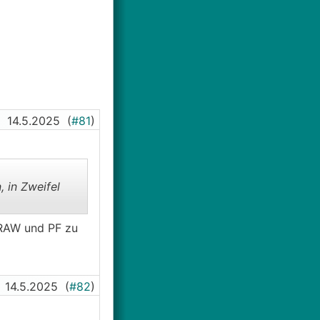
in Höhe von EUR
reinbart wurde.
en, dass jetzt
estätigt, jedoch
beitungsentgelt
14.5.2025
(
#81
)
teilung,
im Zuge der
tscheidung
 in Zweifel
 Kreditnehmer
ts grundsätzlich
er Einmalgebühr
 RAW und PF zu
emessung der
 Betrag basierend
14.5.2025
(
#82
)
gabe entstandenen