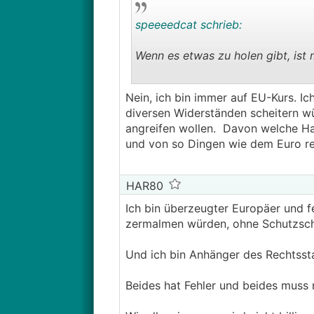
speeeedcat schrieb:
Wenn es etwas zu holen gibt, ist m
──────..
Nein, ich bin immer auf EU-Kurs. Ich
melly210 schrieb: @speedcat das 
diversen Widerständen scheitern wü
ziehen hat da nichts verloren.
angreifen wollen. Davon welche Ha
───────────────
und von so Dingen wie dem Euro red
HAR80
Ich bin überzeugter Europäer und 
zermalmen würden, ohne Schutzschi
Und ich bin Anhänger des Rechtsst
Beides hat Fehler und beides muss