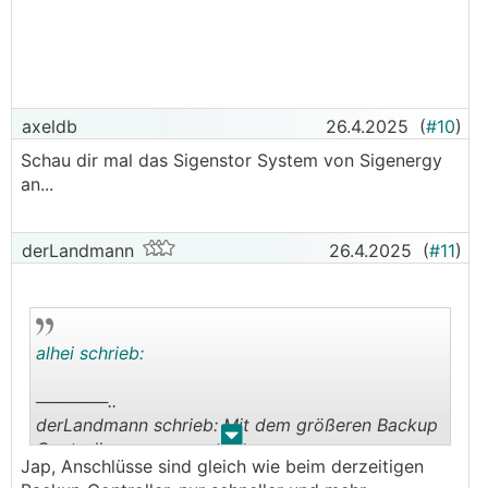
axeldb
26.4.2025
(
#10
)
Schau dir mal das Sigenstor System von Sigenergy
an...
derLandmann
26.4.2025
(
#11
)
alhei schrieb:
──────..
derLandmann schrieb: Mit dem größeren Backup
.
.
Controller
Jap, Anschlüsse sind gleich wie beim derzeitigen
───────────────