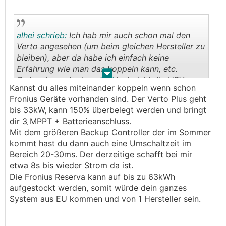
alhei schrieb:
Ich hab mir auch schon mal den
Verto angesehen (um beim gleichen Hersteller zu
bleiben), aber da habe ich einfach keine
Erfahrung wie man das koppeln kann, etc.
.
.
Zudem kann der ja zumindest nicht die USV-
Kannst du alles miteinander koppeln wenn schon
Variante, sondern nur mit Umschaltbox.
Fronius Geräte vorhanden sind. Der Verto Plus geht
bis 33kW, kann 150% überbelegt werden und bringt
dir 3
MPPT
+ Batterieanschluss.
Mit dem größeren Backup Controller der im Sommer
kommt hast du dann auch eine Umschaltzeit im
Bereich 20-30ms. Der derzeitige schafft bei mir
etwa 8s bis wieder Strom da ist.
Die Fronius Reserva kann auf bis zu 63kWh
aufgestockt werden, somit würde dein ganzes
System aus EU kommen und von 1 Hersteller sein.