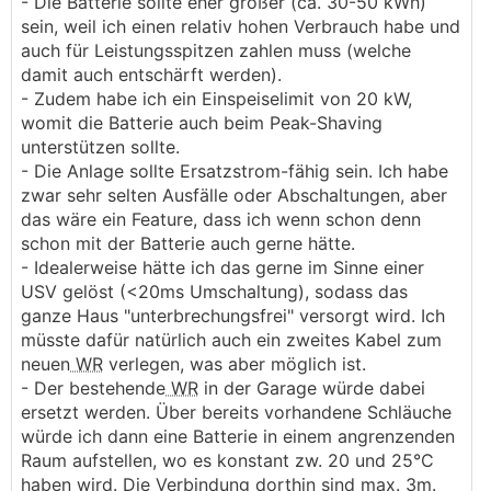
- Die Batterie sollte eher größer (ca. 30-50 kWh)
sein, weil ich einen relativ hohen Verbrauch habe und
auch für Leistungsspitzen zahlen muss (welche
damit auch entschärft werden).
- Zudem habe ich ein Einspeiselimit von 20 kW,
womit die Batterie auch beim Peak-Shaving
unterstützen sollte.
- Die Anlage sollte Ersatzstrom-fähig sein. Ich habe
zwar sehr selten Ausfälle oder Abschaltungen, aber
das wäre ein Feature, dass ich wenn schon denn
schon mit der Batterie auch gerne hätte.
- Idealerweise hätte ich das gerne im Sinne einer
USV gelöst (<20ms Umschaltung), sodass das
ganze Haus "unterbrechungsfrei" versorgt wird. Ich
müsste dafür natürlich auch ein zweites Kabel zum
neuen
WR
verlegen, was aber möglich ist.
- Der bestehende
WR
in der Garage würde dabei
ersetzt werden. Über bereits vorhandene Schläuche
würde ich dann eine Batterie in einem angrenzenden
Raum aufstellen, wo es konstant zw. 20 und 25°C
haben wird. Die Verbindung dorthin sind max. 3m.