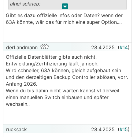
alhei schrieb:
.
.
Gibt es dazu offizielle Infos oder Daten? wenn der
──────..
63A könnte, wär das für mich eine super Option....
derLandmann schrieb: Mit dem größeren Backup
Controller
───────────────
derLandmann
28.4.2025
(
#14
)
hast du dazu nähere Infos? Gibt es da irgendwo
Offizielle Datenblätter gibts auch nicht,
auch ein Datenblatt? Gefunden habe ich nichts..
Entwicklung/Zertifizierung läuft ja noch.
Würde er dann quasi "unterbrechungsfrei"
Wird schneller, 63A können, gleich aufgebaut sein
umschalten und gleichzeitig keinen zweiten
und den derzeitigen Backup Controller ablösen, vorr.
Anschluss dafür benötigen (AC-in, AC-out)?
Anfang 2026.
───────────────
Wenn du bis dahin nicht warten kannst vl derweil
einen manuellen Switch einbauen und später
Jap, Anschlüsse sind gleich wie beim derzeitigen
wechseln..
Backup Controller, nur schneller und mehr
Stromstärke.
rucksack
28.4.2025
(
#15
)