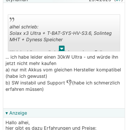
alhei schrieb:
Solax x3 Ultra + T-BAT-SYS-HV-S3.6, Solinteg
MHT + Dyness Speicher
.
.
Welche Lösung würdet ihr in so einem Fall
... ich habe leider einen 30kW Ultra - und würde ihn
empfehlen?
jetzt nicht mehr kaufen
[ref]alhei:82710#878676[/ref]
a) nur mit Akkus vom gleichen Hersteller kompatibel
(habe ich gewusst)
👎
b) SW instabil und Support
(habe ich schmerzlich
erfahren müssen)
▾ Anzeige
Hallo alhei,
hier gibt es dazu Erfahrungen und Preise: