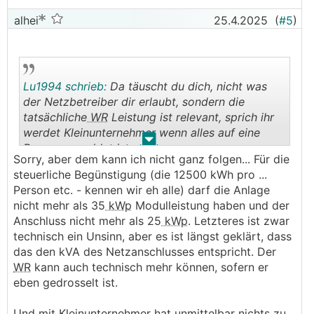
alhei
25.4.2025
(
#5
)
Lu1994 schrieb:
Da täuscht du dich, nicht was
der Netzbetreiber dir erlaubt, sondern die
tatsächliche
WR
Leistung ist relevant, sprich ihr
werdet Kleinunternehmer wenn alles auf eine
.
.
Person gemeldet ist...
Sorry, aber dem kann ich nicht ganz folgen... Für die
steuerliche Begünstigung (die 12500 kWh pro ...
Person etc. - kennen wir eh alle) darf die Anlage
nicht mehr als 35
kWp
Modulleistung haben und der
Anschluss nicht mehr als 25
kWp
. Letzteres ist zwar
technisch ein Unsinn, aber es ist längst geklärt, dass
das den kVA des Netzanschlusses entspricht. Der
WR
kann auch technisch mehr können, sofern er
eben gedrosselt ist.
Und mit Kleinunternehmer hat unmittelbar nichts zu