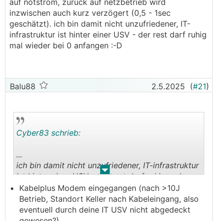
auf notstrom, zurück auf netzbetrieb wird
inzwischen auch kurz verzögert (0,5 - 1sec
geschätzt). ich bin damit nicht unzufriedener, IT-
infrastruktur ist hinter einer USV - der rest darf ruhig
mal wieder bei 0 anfangen :-D
Balu88
2.5.2025
(
#21
)
Cyber83 schrieb:
...
ich bin damit nicht unzufriedener, IT-infrastruktur
.
.
ist hinter einer USV - der rest darf ruhig mal
wieder bei 0 anfangen :-D
Kabelplus Modem eingegangen (nach >10J
Betrieb, Standort Keller nach Kabeleingang, also
eventuell durch deine IT USV nicht abgedeckt
gewesen?)