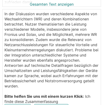
zufrieden damit.
Gesamten Text anzeigen
Das ganze läuft über einen Fronius Symo 20 mit 2 x
19 375W Modulen auf MPPT1 (38° DN, 40° West
In der Diskussion wurden verschiedene Aspekte von
parallel geschalten) und 2x 14 375W Module auf
Wechselrichtern (WR) und deren Kombinationen
MPPT2 (30° DN, 40° West und 38° DN 50° Ost
betrachtet. Nutzer thematisierten die Leistung
parallelgeschalten).
verschiedener Modelle, insbesondere jene von
Der Ertrag liegt zusammen bei knapp 1150 kWh/kWp
Fronius und Solax, und die Möglichkeit, mehrere WR
(die Anlage steht im nordöstlichen Niederösterreich).
zu konsolidieren. Zudem wurde die Relevanz von
Netzanschlussleistungen für steuerliche Vorteile und
Ich überlege nun, im Rahmen einer Erweiterung um
Kleinunternehmerregelungen diskutiert. Probleme bei
10
kWp
(Nebengebäude - 45° West) mir auch einen
der Integration unterschiedlicher Systeme und
Batteriespeicher zuzulegen.
Hersteller wurden ebenfalls angesprochen.
Meine Überlegungen/Rahmenbedingungen:
Antworten auf technische Detailfragen bezüglich der
- Auf dem Nebengebäude ist Platz für max. 10
kWp
,
Umschaltzeiten und Leistungsfähigkeiten der Geräte
bzw. will ich aus steuerlichen Gründen nicht über 35
kamen zur Sprache, wobei auch Erfahrungen mit der
kWp
gesamt drüber. Das wäre somit im Grunde
Betriebssicherheit und Notstromversorgung geteilt
gesetzt (und das Dach damit auch eigentlich voll).
wurden.
- Ich würde in dem Zuge eine Battiere anschaffen
wollen, weil das auch gefördert werden würde.
Bitte helfen Sie uns mit einem kurzen Klick:
Ich
- Die Batterie sollte eher größer (ca. 30-50 kWh)
finde diese Zusammenfassung