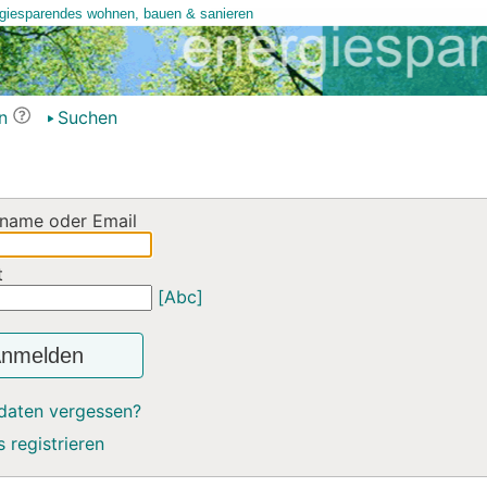
n
Suchen
name oder Email
t
[Abc]
nmelden
daten vergessen?
 registrieren