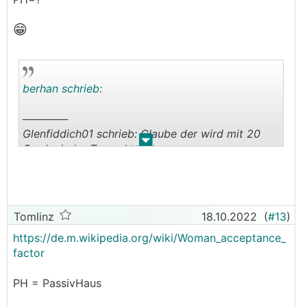
😁
berhan schrieb:
──────
Glenfiddich01 schrieb: Glaube der wird mit 20
.
.
Grad wieder Top- aktuell
───────────────
Rechnen können wir eh viel, aber wenn es bei uns
nicht mindestens 23°C hat, dann gibt's Probleme
Tomlinz
18.10.2022
(
#13
)
mit dem WAF. Deswegen habe ich halt ein PH
https://de.m.wikipedia.org/wiki/Woman_acceptance_
gebaut, dann sind die 20 Watt, die die
WP
factor
deswegen mehr braucht, nicht so schlimm.
PH = PassivHaus