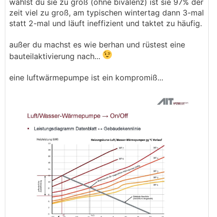
wählst du sie zu groß (ohne bivalenz) ist sie 97% der
nicht überdimensioniert zu sein - lässt sich das
zeit viel zu groß, am typischen wintertag dann 3-mal
mit dem Energieausweis abschätzen?
statt 2-mal und läuft ineffizient und taktet zu häufig.
außer du machst es wie berhan und rüstest eine
bauteilaktivierung nach...
eine luftwärmepumpe ist ein kompromiß...