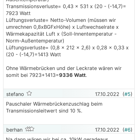
Transmissionsverluste= 0,43 x 531 x (20 - (-14,7)=
7923 Watt
Lüftungsverluste= Netto-Volumen (müssen wir
umrechnen 0,8xBGFxHöhe) x Luftwechselrate x
Wärmekapazität Luft x (Soll-Innentemperatur -
Norm-Außentemperatur)
Lüftungsverluste= (0,8 x 212 x 2,6) x 0,28 x 0,33 x
(20 - (-14,7)=1413 Watt
Ohne Wärmebrücken und der Leckrate wären wir
somit bei 7923+1413=
9336 Watt
.
stefano
17.10.2022
(
#5
)
Pauschaler Wärmebrückenzuschlag beim
Transmissionsleitwert sind 10 %.
berhan
17.10.2022
(
#6
)
Na dann wären wir bei ca. 10kW geradeaus.