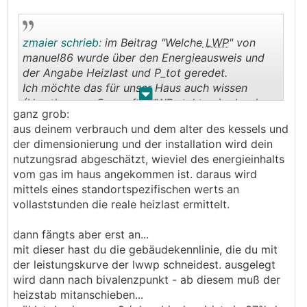
zmaier schrieb:
im Beitrag "Welche
LWP
" von
manuel86 wurde über den Energieausweis und
der Angabe Heizlast und P_tot geredet.
Ich möchte das für unser Haus auch wissen
.
.
(Umstieg von Gas auf
LWWP
steht an), aber im
ganz grob:
Energieausweis steht davon leider nichts, bzw.
aus deinem verbrauch und dem alter des kessels und
ich habs nicht gefunden :) ?
der dimensionierung und der installation wird dein
Es gibt jede Menge Angaben immer aufs Jahr
nutzungsrad abgeschätzt, wieviel des energieinhalts
gerechnet, bzw. dann spezifisch pro m² und Jahr.
vom gas im haus angekommen ist. daraus wird
Mit wie vielen Heiz-Stunden wird gerechnet? Es
mittels eines standortspezifischen werts an
sind 269Heiztage angegeben, aber die Tage sind
vollaststunden die reale heizlast ermittelt.
doch auch viel zu hoch. Und es wird ja auch
nicht 24h am Tag geheizt?
dann fängts aber erst an...
In einem alten Beitrag von mir wurde mal was
mit dieser hast du die gebäudekennlinie, die du mit
von 2000h bzw. 2400h geschrieben.
der leistungskurve der lwwp schneidest. ausgelegt
wird dann nach bivalenzpunkt - ab diesem muß der
Also meine eigentliche Frage, welche
heizstab mitanschieben...
Heizleistung sollte eine neue
LWWP
haben um