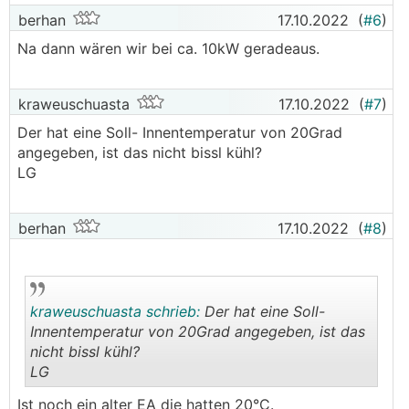
berhan
17.10.2022
(
#6
)
Na dann wären wir bei ca. 10kW geradeaus.
kraweuschuasta
17.10.2022
(
#7
)
Der hat eine Soll- Innentemperatur von 20Grad
angegeben, ist das nicht bissl kühl?
LG
berhan
17.10.2022
(
#8
)
kraweuschuasta schrieb:
Der hat eine Soll-
Innentemperatur von 20Grad angegeben, ist das
nicht bissl kühl?
LG
.
.
Ist noch ein alter
EA
die hatten 20°C.