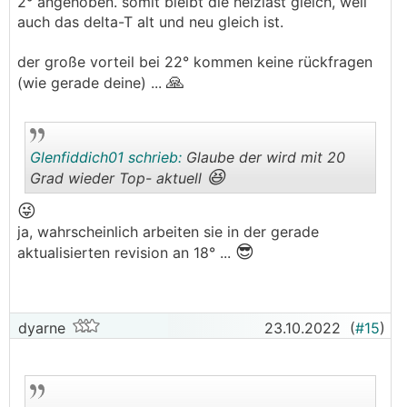
2° angehoben. somit bleibt die heizlast gleich, weil
auch das delta-T alt und neu gleich ist.
der große vorteil bei 22° kommen keine rückfragen
🙏
(wie gerade deine) ...
Glenfiddich01 schrieb:
Glaube der wird mit 20
😆
Grad wieder Top- aktuell
😜
.
.
ja, wahrscheinlich arbeiten sie in der gerade
😎
aktualisierten revision an 18° ...
dyarne
23.10.2022
(
#15
)