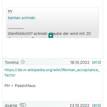
berhan schrieb:
──────
Glenfiddich01 schrieb: Glaube der wird mit 20
.
.
Grad wieder Top- aktuell
───────────────
Rechnen können wir eh viel, aber wenn es bei uns
nicht mindestens 23°C hat, dann gibt's Probleme
Tomlinz
18.10.2022
(
#13
)
mit dem WAF. Deswegen habe ich halt ein PH
https://de.m.wikipedia.org/wiki/Woman_acceptance_
gebaut, dann sind die 20 Watt, die die
WP
factor
deswegen mehr braucht, nicht so schlimm.
PH = PassivHaus
dyarne
23.10.2022
(
#14
)