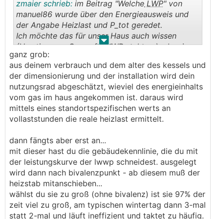
zmaier schrieb:
im Beitrag "Welche
LWP
" von
manuel86 wurde über den Energieausweis und
der Angabe Heizlast und P_tot geredet.
Ich möchte das für unser Haus auch wissen
.
.
(Umstieg von Gas auf
LWWP
steht an), aber im
ganz grob:
Energieausweis steht davon leider nichts, bzw.
aus deinem verbrauch und dem alter des kessels und
ich habs nicht gefunden :) ?
der dimensionierung und der installation wird dein
Es gibt jede Menge Angaben immer aufs Jahr
nutzungsrad abgeschätzt, wieviel des energieinhalts
gerechnet, bzw. dann spezifisch pro m² und Jahr.
vom gas im haus angekommen ist. daraus wird
Mit wie vielen Heiz-Stunden wird gerechnet? Es
mittels eines standortspezifischen werts an
sind 269Heiztage angegeben, aber die Tage sind
vollaststunden die reale heizlast ermittelt.
doch auch viel zu hoch. Und es wird ja auch
nicht 24h am Tag geheizt?
dann fängts aber erst an...
In einem alten Beitrag von mir wurde mal was
mit dieser hast du die gebäudekennlinie, die du mit
von 2000h bzw. 2400h geschrieben.
der leistungskurve der lwwp schneidest. ausgelegt
wird dann nach bivalenzpunkt - ab diesem muß der
Also meine eigentliche Frage, welche
heizstab mitanschieben...
Heizleistung sollte eine neue
LWWP
haben um
wählst du sie zu groß (ohne bivalenz) ist sie 97% der
nicht überdimensioniert zu sein - lässt sich das
zeit viel zu groß, am typischen wintertag dann 3-mal
mit dem Energieausweis abschätzen?
statt 2-mal und läuft ineffizient und taktet zu häufig.