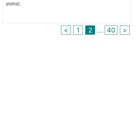
stehst.
<
1
2
40
>
...
...