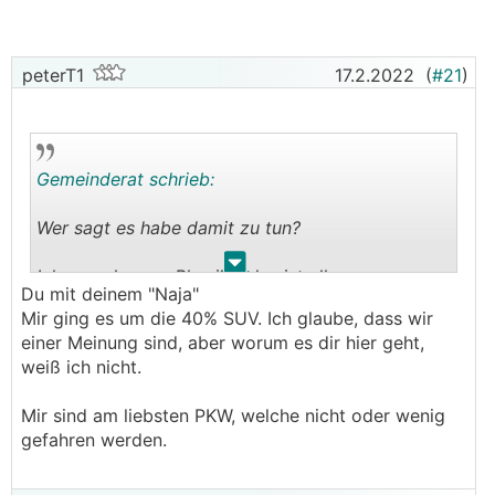
peterT1
17.2.2022
(
#21
)
Gemeinderat schrieb:
Wer sagt es habe damit zu tun?
.
.
Ich spreche von Physik - das ist alles.
Du mit deinem "Naja"
Ein BMW i3 ist auch effizient bis er auf die
Mir ging es um die 40% SUV. Ich glaube, dass wir
Autobahn kommt. Genau darum geht es ja.
einer Meinung sind, aber worum es dir hier geht,
weiß ich nicht.
Mir sind am liebsten PKW, welche nicht oder wenig
gefahren werden.