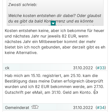
Zwosti schrieb:
Welche kosten entstehen dir dabei? Oder glaubst
du es gibt da bald Konkurrenz und es könnte
.
.
jemand besseres am Markt kommen wo du dann
Kosten entstehen keine, aber ich bekomme für heuer
nicht hinwechseln kannst?
und nächstes Jahr nur jeweils 82 EUR, wenn
nächstes Jahr ein Mitbewerber kommt der mehr
bietet bin ich noch gebunden, aber derzeit gibt es eh
keine Alternative.
ck
31.10.2022
(
#33
)
Hab mich am 15.10. registriert, am 25.10. kam die
Bestätigung dass meine Daten erfolgreich überprüft
wurden und ich 82 EUR bekommen werde, am 27.10.
👍
Gutschrift per eMail, am 31.10. Geld am Konto.
Gemeinderat
31.10.2022
(
#34
)