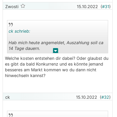
Zwosti
15.10.2022
(
#31
)
ck schrieb:
Hab mich heute angemeldet, Auszahlung soll ca
14 Tage dauern.
.
.
Welche kosten entstehen dir dabei? Oder glaubst du
Einziger „Nachteil“ den ich erkennen konnte ist
es gibt da bald Konkurrenz und es könnte jemand
eine Mindestlaufzeit von 2 Jahren.
besseres am Markt kommen wo du dann nicht
hinwechseln kannst?
ck
15.10.2022
(
#32
)